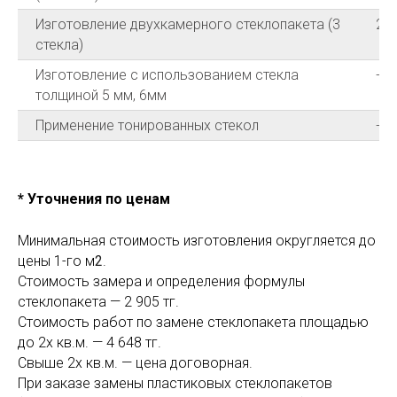
Изготовление двухкамерного стеклопакета (3
20
стекла)
Изготовление с использованием стекла
+20
толщиной 5 мм, 6мм
Применение тонированных стекол
+25
* Уточнения по ценам
Минимальная стоимость изготовления округляется до
цены 1-го м
2
.
Стоимость замера и определения формулы
стеклопакета — 2 905 тг.
Стоимость работ по замене стеклопакета площадью
до 2х кв.м. — 4 648 тг.
Свыше 2х кв.м. — цена договорная.
При заказе замены пластиковых стеклопакетов