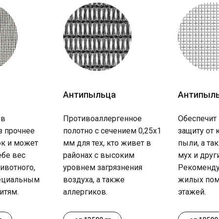
Антипыльца
Антипыл
 в
Противоаллергенное
Обеспечит
з прочнее
полотно с сечением 0,25х1
защиту от 
к и может
мм для тех, кто живет в
пыли, а та
ебе вес
районах с высоким
мух и друг
ивотного,
уровнем загрязнения
Рекоменду
пециальным
воздуха, а также
жилых пом
итям.
аллергиков.
этажей.