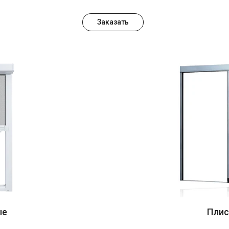
Заказать
ые
Плис