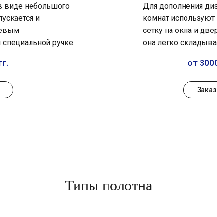
 в виде небольшого
Для дополнения диз
пускается и
комнат используют
иевым
сетку на окна и две
 специальной ручке.
она легко складыва
тг.
от 3000
Заказ
Типы полотна