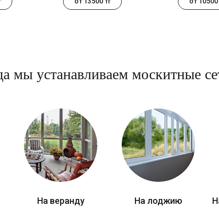
г
от 13500 тг
от 10500 
да мы устанавливаем москитные се
На веранду
На лоджию
Н