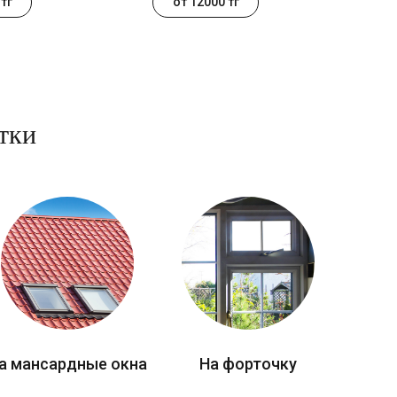
тг
от 12000 тг
тки
а мансардные окна
На форточку