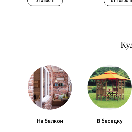
от 3500 тг
от 10500 т
Ку
На балкон
В беседку