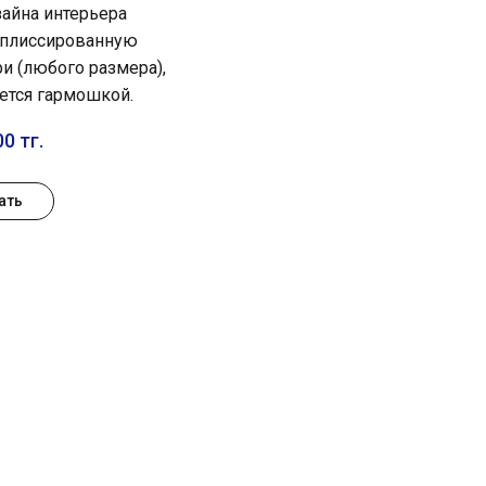
айна интерьера
 плиссированную
ри (любого размера),
ется гармошкой.
0 тг.
ать