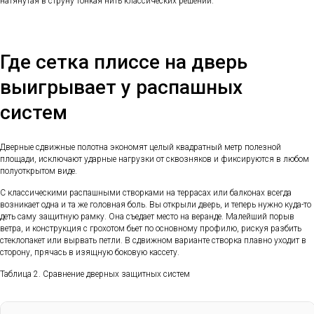
натянутая в струну тонкая нить классических решений.
Где сетка плиссе на дверь
выигрывает у распашных
систем
Дверные сдвижные полотна экономят целый квадратный метр полезной
площади, исключают ударные нагрузки от сквозняков и фиксируются в любом
полуоткрытом виде.
С классическими распашными створками на террасах или балконах всегда
возникает одна и та же головная боль. Вы открыли дверь, и теперь нужно куда-то
деть саму защитную рамку. Она съедает место на веранде. Малейший порыв
ветра, и конструкция с грохотом бьет по основному профилю, рискуя разбить
стеклопакет или вырвать петли. В сдвижном варианте створка плавно уходит в
сторону, прячась в изящную боковую кассету.
Таблица 2. Сравнение дверных защитных систем