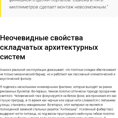
миллиметров сделает монтаж невозможным."
Неочевидные свойства
складчатых архитектурных
систем
Анализ реальной эксплуатации доказывает, что плотные складки обеспечивают
не только механический барьер, но и работают как пассивный климатический и
акустический фильтр.
Я поделюсь несколькими инженерными фактами, которые выходят за рамки
рекламных буклетов. Во-первых, темное полотно оптически гораздо прозрачнее
светлого. Человеческий глаз фокусируется на белом фоне, воспринимая его как
глухую преграду, в то время как черные или серые нити сливаются с пейзажем
улицы, становясь невидимыми. Во-вторых, этот материал не является
полноценной заменой стальных решеток "Антикошка". Усиленный фибергласс
выдержит когти питомца, но под весом прыгнувшего мейн-куна гибкое полотно