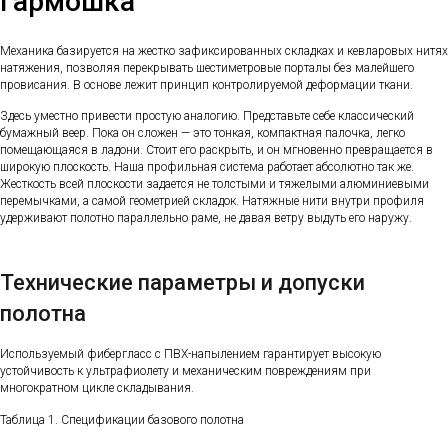
гармошка
Механика базируется на жестко зафиксированных складках и кевларовых нитях
натяжения, позволяя перекрывать шестиметровые порталы без малейшего
провисания. В основе лежит принцип контролируемой деформации ткани.
Здесь уместно привести простую аналогию. Представьте себе классический
бумажный веер. Пока он сложен — это тонкая, компактная палочка, легко
помещающаяся в ладони. Стоит его раскрыть, и он мгновенно превращается в
широкую плоскость. Наша профильная система работает абсолютно так же.
Жесткость всей плоскости задается не толстыми и тяжелыми алюминиевыми
перемычками, а самой геометрией складок. Натяжные нити внутри профиля
удерживают полотно параллельно раме, не давая ветру выдуть его наружу.
Технические параметры и допуски
полотна
Используемый фибергласс с ПВХ-напылением гарантирует высокую
устойчивость к ультрафиолету и механическим повреждениям при
многократном цикле складывания.
Таблица 1. Спецификации базового полотна