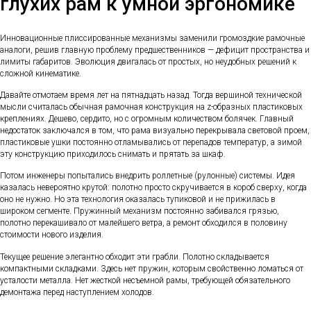
глухих рам к умной эргономике
Инновационные плиссированные механизмы заменили громоздкие рамочные
аналоги, решив главную проблему предшественников — дефицит пространства и
лимиты габаритов. Эволюция двигалась от простых, но неудобных решений к
сложной кинематике.
Давайте отмотаем время лет на пятнадцать назад. Тогда вершиной технической
мысли считалась обычная рамочная конструкция на z-образных пластиковых
креплениях. Дешево, сердито, но с огромным количеством болячек. Главный
недостаток заключался в том, что рама визуально перекрывала световой проем,
пластиковые ушки постоянно отламывались от перепадов температур, а зимой
эту конструкцию приходилось снимать и прятать за шкаф.
Потом инженеры попытались внедрить роллетные (рулонные) системы. Идея
казалась невероятно крутой: полотно просто скручивается в короб сверху, когда
оно не нужно. Но эта технология оказалась тупиковой и не прижилась в
широком сегменте. Пружинный механизм постоянно забивался грязью,
полотно перекашивало от малейшего ветра, а ремонт обходился в половину
стоимости нового изделия.
Текущее решение элегантно обходит эти грабли. Полотно складывается
компактными складками. Здесь нет пружин, которым свойственно ломаться от
усталости металла. Нет жесткой несъемной рамы, требующей обязательного
демонтажа перед наступлением холодов.