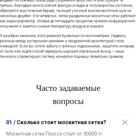
выдавит из боковых пазов ради сохранения целостности конструкции. В-
третьих, благодаря многослойной фактуре складок в полузакрытом состоянии,
образуется акустический барьер, гасящий уличный высокочастотный шум на
несколько децибел. И в-четвертых, летом раздвижные москитные сетки работают
как экран-рефлектор, отсекая до пятнадцати процентов прямого инфракрасного
излучения и заметно снижая температуру воздуха в комнате.
Я разобрал механику этого решения буквально по миллиметрам. Надеюсь,
разница между кустарными рамками и продуманной архитектурой стала
очевидной. Если вы хотите забыть о грязных подоконниках, защитить интерьер
от пыли или ищете способ перекрыть широкий портальный выход — наши
технологи спроектируют систему конкретно под вашу геометрию проемов.
Часто задаваемые
вопросы
01 /
Сколько стоит москитная сетка?
Москитная сетка Плиссе стоит от 30000 тг.