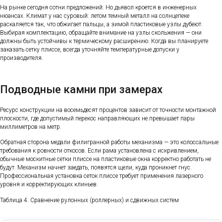
На рынке сегодня сотни предложений. Но дьявол кроется в инженерных
нюансах. Климат у нас суровый: летом темный металл на солнцепеке
раскаляется так, что обжигает пальцы, а зимой пластиковые узлы дубеют.
Выбирая комплектацию, обращайте внимание на узлы скольжения — они
должны быть устойчивы к термическому расширению. Когда вы планируете
заказать сетку плиссе, всегда уточняйте температурные допуски у
производителя.
Подводные камни при замерах
Ресурс конструкции на восемьдесят процентов зависит от точности монтажной
плоскости, где допустимый перекос направляющих не превышает пары
миллиметров на метр.
Обратная сторона медали филигранной работы механизма — это колоссальные
требования к ровности откосов. Если рама установлена с искривлением,
обычные москитные сетки плиссе на пластиковые окна корректно работать не
будут. Механизм начнет заедать, появятся щели, куда проникнет гнус.
Профессиональная установка сеток плиссе требует применения лазерного
уровня и корректирующих клиньев.
Таблица 4. Сравнение рулонных (роллерных) и сдвижных систем