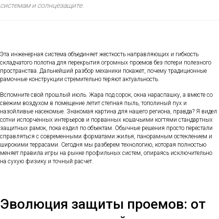
системам и солнцезащите.
Эта инженерная система объединяет жесткость направляющих и гибкость
складчатого полотна для перекрытия огромных проемов без потери полезного
пространства. Дальнейший разбор механики покажет, почему традиционные
рамочные конструкции стремительно теряют актуальность.
Вспомните свой прошлый июль. Жара под сорок, окна нараспашку, а вместе со
свежим воздухом в помещение летит степная пыль, тополиный пух и
назойливые насекомые. Знакомая картина для нашего региона, правда? Я видел
сотни испорченных интерьеров и порванных кошачьими когтями стандартных
защитных рамок, пока ездил по объектам. Обычные решения просто перестали
справляться с современными форматами жилья, панорамным остеклением и
широкими террасами. Сегодня мы разберем технологию, которая полностью
меняет правила игры на рынке профильных систем, опираясь исключительно
на сухую физику и точный расчет.
Эволюция защиты проемов: от