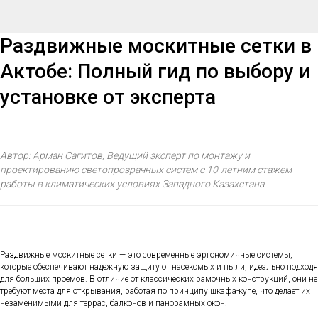
Раздвижные москитные сетки в
Актобе: Полный гид по выбору и
установке от эксперта
Автор: Арман Сагитов, Ведущий эксперт по монтажу и
проектированию светопрозрачных систем с 10-летним стажем
работы в климатических условиях Западного Казахстана.
Раздвижные москитные сетки — это современные эргономичные системы,
которые обеспечивают надежную защиту от насекомых и пыли, идеально подходя
для больших проемов. В отличие от классических рамочных конструкций, они не
требуют места для открывания, работая по принципу шкафа-купе, что делает их
незаменимыми для террас, балконов и панорамных окон.