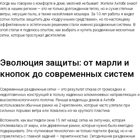
Когда мы говорим о комфорте в доме, мелочей не бывает. Жители Актобе знают:
лето в нашем регионе — это не только долгожданное тепло, но и сухие степные
ветры, несущие пыль, а также назойливая мошкара. За 10 лет работы я видел
сотни попыток защитить дом «подручными средствами», но по-настоящему
эффективным и эстетичным решением стали именно раздвижные системы. В
этой статье я поделюсь опытом, как выбрать и купить раздвижные москитные
сетки, которые прослужат десятилетие.
Эволюция защиты: от марли и
кнопок до современных систем
Современные раздвижные сетки — это результат отказа от громоздких и
недолговечных конструкций в пользу надежных алюминиевых направляющих и
высокотехнологичного полотна. Раньше владельцы домов в Актобе
использовали обычные рамки на Z-креплениях, которые часто улетали при
сильных порывах ветра или ломались из-за хрупкого пластика.
Вспомните, как выглядели окна 15 лет назад: сетка на липучках, которая
отклеивалась от жары, или деревянные рамки, которые нужно было ежегодно
подкрашивать. Эти «тупиковые технологии» не только портили фасад, но и не
справлялись с главной задачей — герметичностью. Сегодняшние раздвижные