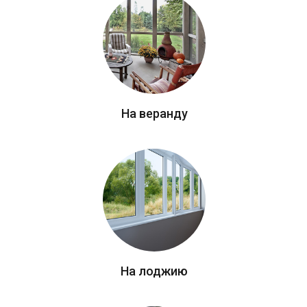
На веранду
На лоджию