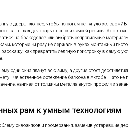
нную дверь плотнее, чтобы по ногам не тянуло холодом? В
о как склад для старых санок и зимней резины. Я постоянн
ваться на бракоделов или выбрать неправильные материалы.
иками, которые ни разу не держали в руках монтажный пист
Я расскажу, как превратить ледяную пристройку в самую ую
в.
му одни окна плачут всю зиму, а другие стоят десятилетиям
мету. Качественное остекление балкона в Актобе — это не 
ачение, начиная от толщины металла внутри профиля и зака
янных рам к умным технологиям
лему сквозняков и промерзания, заменив устаревшие дере