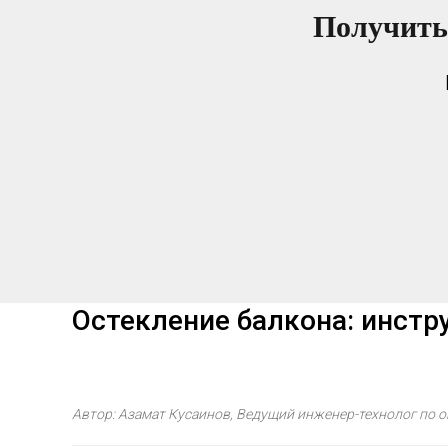
Получить
Остекление балкона: инстру
Автор: Азамат Кусаинов, Ведущий инженер-технолог по