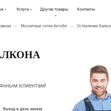
ки
Услуги
Другие товары
Контакты
лавная
Москитные сетки Актобе
Остекление балко
→
→
АЛКОНА
оянным клиентам!
Выезд в день заказа