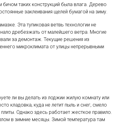
м бичом таких конструкций была влага. Дерево
остоянные заклеивания щелей бумагой на зиму.
азке. Эта тупиковая ветвь технологии не
чинало дребезжать от малейшего ветра. Многие
ивали за демонтаж. Текущие решения из
реннего микроклимата от улицы непрерывными
ете ли вы делать из лоджии жилую комнату или
то кладовка, куда не летит пыль и снег, смело
 плиты. Однако здесь работает жесткое правило.
лом в зимние месяцы. Зимой температура там