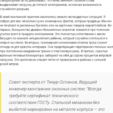
Лабораторные тесты доказывают, что качественный стальной сплав
выдерживает нагрузку до пятисот килограммов, исключая возможность
случайного разрыва.
В моей монтажной практике накопилось немало нестандартных ситуаций. Я
собрал для вас несколько сухих инженерных фактов, которые продавцы обычно
не печатают в рекламных буклетах или на карточках товаров маркетплейсов. Во-
первых, большинство дешевых безымянных аналогов ломаются при точечном
усилии всего в тридцать килограммов. Это полностью сопоставимо с весом
бегущего по комнате четырехлетнего ребенка, который случайно споткнулся и
оперся на стекло. Во-вторых, полимерная силиконовая оплетка троса служит
отнюдь не для красоты интерьера. Она предотвращает перетирание стальных жил
при постоянном ежедневном трении о пластиковую раму. В-третьих, скрытые
врезные петлевые блокираторы забирают на себя до сорока процентов ветровой
нагрузки. Это критически спасает петли от провисания в районах с сильной
розой ветров.
Совет эксперта от Тимур Оспанов, Ведущий
инженер-монтажник оконных систем: "Всегда
требуйте сертификат технического
соответствия ГОСТу. Стальной механизм без
выбитой маркировки на металле корпуса — это