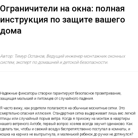
Ограничители на окна: полная
инструкция по защите вашего
дома
Автор: Тимур Оспанов, Ведущий инженер-монтажник оконных
систем, эксперт по домашней и детской безопасности.
Надежные фиксаторы створки гарантируют безопасное проветривание,
защищая малышей и питомцев от случайного падения.
Я часто вижу, как родители полагаются на обычные москитные сетки. Это
смертельно опасная иллюзия. Стандартная сетка выдерживает лишь вес легкой
птицы или случайный порыв ветра. Когда я прихожу на монтаж в квартиры
нашего ветреного Актобе, первый вопрос хозяев всегда звучит одинаково. Как
сделать так, чтобы и свежий воздух беспрепятственно поступал в комнаты, и
кошка на карниз не выпрыгнула, и маленький ребенок до ручки не дотянулся?