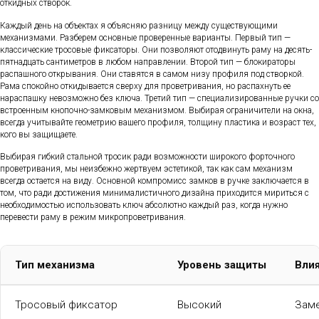
откидных створок.
Каждый день на объектах я объясняю разницу между существующими
механизмами. Разберем основные проверенные варианты. Первый тип —
классические тросовые фиксаторы. Они позволяют отодвинуть раму на десять-
пятнадцать сантиметров в любом направлении. Второй тип — блокираторы
распашного открывания. Они ставятся в самом низу профиля под створкой.
Рама спокойно откидывается сверху для проветривания, но распахнуть ее
нараспашку невозможно без ключа. Третий тип — специализированные ручки со
встроенным кнопочно-замковым механизмом. Выбирая ограничители на окна,
всегда учитывайте геометрию вашего профиля, толщину пластика и возраст тех,
кого вы защищаете.
Выбирая гибкий стальной тросик ради возможности широкого форточного
проветривания, мы неизбежно жертвуем эстетикой, так как сам механизм
всегда остается на виду. Основной компромисс замков в ручке заключается в
том, что ради достижения минималистичного дизайна приходится мириться с
необходимостью использовать ключ абсолютно каждый раз, когда нужно
перевести раму в режим микропроветривания.
Тип механизма
Уровень защиты
Влия
Тросовый фиксатор
Высокий
Заме