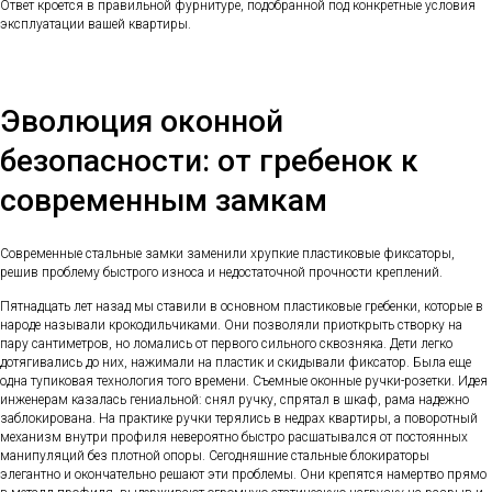
Ответ кроется в правильной фурнитуре, подобранной под конкретные условия
эксплуатации вашей квартиры.
Эволюция оконной
безопасности: от гребенок к
современным замкам
Современные стальные замки заменили хрупкие пластиковые фиксаторы,
решив проблему быстрого износа и недостаточной прочности креплений.
Пятнадцать лет назад мы ставили в основном пластиковые гребенки, которые в
народе называли крокодильчиками. Они позволяли приоткрыть створку на
пару сантиметров, но ломались от первого сильного сквозняка. Дети легко
дотягивались до них, нажимали на пластик и скидывали фиксатор. Была еще
одна тупиковая технология того времени. Съемные оконные ручки-розетки. Идея
инженерам казалась гениальной: снял ручку, спрятал в шкаф, рама надежно
заблокирована. На практике ручки терялись в недрах квартиры, а поворотный
механизм внутри профиля невероятно быстро расшатывался от постоянных
манипуляций без плотной опоры. Сегодняшние стальные блокираторы
элегантно и окончательно решают эти проблемы. Они крепятся намертво прямо