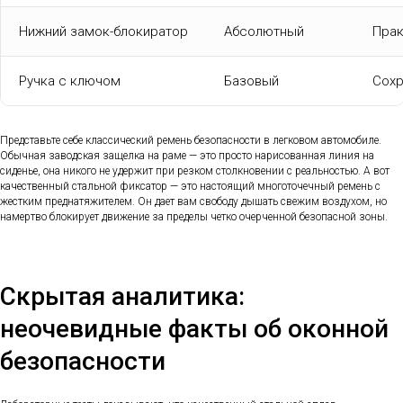
Нижний замок-блокиратор
Абсолютный
Прак
Ручка с ключом
Базовый
Сохр
Представьте себе классический ремень безопасности в легковом автомобиле.
Обычная заводская защелка на раме — это просто нарисованная линия на
сиденье, она никого не удержит при резком столкновении с реальностью. А вот
качественный стальной фиксатор — это настоящий многоточечный ремень с
жестким преднатяжителем. Он дает вам свободу дышать свежим воздухом, но
намертво блокирует движение за пределы четко очерченной безопасной зоны.
Скрытая аналитика:
неочевидные факты об оконной
безопасности