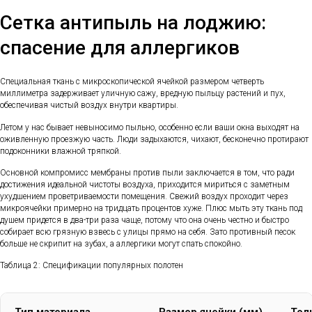
Сетка антипыль на лоджию:
спасение для аллергиков
Специальная ткань с микроскопической ячейкой размером четверть
миллиметра задерживает уличную сажу, вредную пыльцу растений и пух,
обеспечивая чистый воздух внутри квартиры.
Летом у нас бывает невыносимо пыльно, особенно если ваши окна выходят на
оживленную проезжую часть. Люди задыхаются, чихают, бесконечно протирают
подоконники влажной тряпкой.
Основной компромисс мембраны против пыли заключается в том, что ради
достижения идеальной чистоты воздуха, приходится мириться с заметным
ухудшением проветриваемости помещения. Свежий воздух проходит через
микроячейки примерно на тридцать процентов хуже. Плюс мыть эту ткань под
душем придется в два-три раза чаще, потому что она очень честно и быстро
собирает всю грязную взвесь с улицы прямо на себя. Зато противный песок
больше не скрипит на зубах, а аллергики могут спать спокойно.
Таблица 2: Спецификации популярных полотен