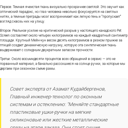
Первое. Темная ячеистая ткань визуально прозрачнее светлой. Это звучит как
оптический парадокс, но глаз человека невольно фокусируется на светлых
нитях, а темные преграды мозг воспринимает как легкую тень и "пропускает"
взгляд сквозь них на улицу.
Второе. Реальное усилие на критический разрыв у настоящего канадского Pet
Screen составляет около четырех килограммов на каждый квадратный сантиметр
площади. Крупный Мейн-кун весом десять килограммов в резком прыжке за
птицей создает динамическую нагрузку, которую эта синтетическая ткань
выдерживает с солидным двукратным запасом прочности.
Третье. Около восьмидесяти процентов всех обращений в сервис — это не
порванный материал, а банально рассохшиеся на солнце ручки, за которые мы
дергаем при сезонном съеме рамы.
Совет эксперта от Азамат Кудайбергенов,
Главный инженер-технолог по оконным
системам и остеклению: "Меняйте стандартные
пластиковые ушки-ручки на мягкие
силиконовые или жесткие металлические
сразу на этапе заказа. Они стоят сущие