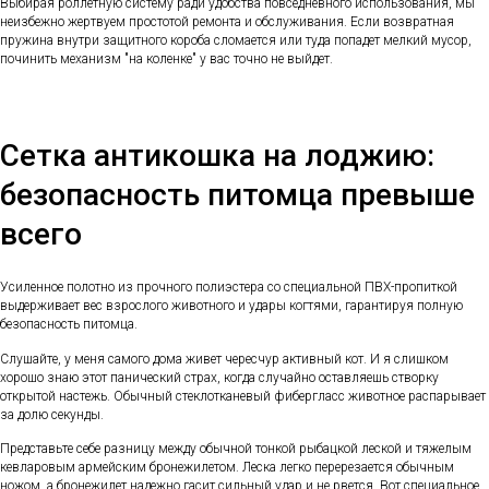
Выбирая роллетную систему ради удобства повседневного использования, мы
неизбежно жертвуем простотой ремонта и обслуживания. Если возвратная
пружина внутри защитного короба сломается или туда попадет мелкий мусор,
починить механизм "на коленке" у вас точно не выйдет.
Сетка антикошка на лоджию:
безопасность питомца превыше
всего
Усиленное полотно из прочного полиэстера со специальной ПВХ-пропиткой
выдерживает вес взрослого животного и удары когтями, гарантируя полную
безопасность питомца.
Слушайте, у меня самого дома живет чересчур активный кот. И я слишком
хорошо знаю этот панический страх, когда случайно оставляешь створку
открытой настежь. Обычный стеклотканевый фибергласс животное распарывает
за долю секунды.
Представьте себе разницу между обычной тонкой рыбацкой леской и тяжелым
кевларовым армейским бронежилетом. Леска легко перерезается обычным
ножом, а бронежилет надежно гасит сильный удар и не рвется. Вот специальное