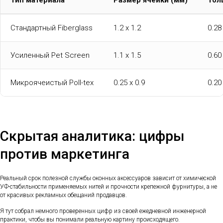
Тип материала
Размер ячейки (мм)
Тол
Стандартный Fiberglass
1.2 x 1.2
0.28
Усиленный Pet Screen
1.1 x 1.5
0.60
Микроячеистый Poll-tex
0.25 x 0.9
0.20
Скрытая аналитика: цифры
против маркетинга
Реальный срок полезной службы оконных аксессуаров зависит от химической
УФ-стабильности применяемых нитей и прочности крепежной фурнитуры, а не
от красивых рекламных обещаний продавцов.
Я тут собрал немного проверенных цифр из своей ежедневной инженерной
практики, чтобы вы понимали реальную картину происходящего.