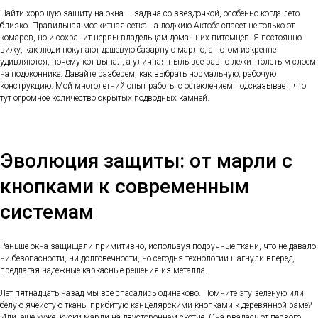
Найти хорошую защиту на окна — задача со звездочкой, особенно когда лето
близко. Правильная москитная сетка на лоджию Актобе спасет не только от
комаров, но и сохранит нервы владельцам домашних питомцев. Я постоянно
вижу, как люди покупают дешевую базарную марлю, а потом искренне
удивляются, почему кот выпал, а уличная пыль все равно лежит толстым слоем
на подоконнике. Давайте разберем, как выбрать нормальную, рабочую
конструкцию. Мой многолетний опыт работы с остеклением подсказывает, что
тут огромное количество скрытых подводных камней.
Эволюция защиты: от марли с
кнопками к современным
системам
Раньше окна защищали примитивно, используя подручные ткани, что не давало
ни безопасности, ни долговечности, но сегодня технологии шагнули вперед,
предлагая надежные каркасные решения из металла.
Лет пятнадцать назад мы все спасались одинаково. Помните эту зеленую или
белую ячеистую ткань, прибитую канцелярскими кнопками к деревянной раме?
Или, еще хуже, куски марли на двустороннем скотче. Она рвалась от первого