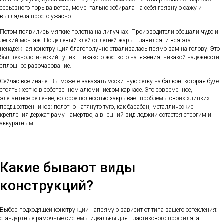
серьезного порыва ветра, моментально собирала на себя грязную сажу и
выглядела просто ужасно.
Потом появились мягкие полотна на липучках. Производители обещали чудо и
легкий монтаж. Но дешевый клей от летней жары плавился, и вся эта
ненадежная конструкция благополучно отваливалась прямо вам на голову. Это
был технологический тупик. Никакого жесткого натяжения, никакой надежности,
сплошное разочарование.
Сейчас все иначе. Вы можете заказать москитную сетку на балкон, которая будет
стоять жестко в собственном алюминиевом каркасе. Это современное,
элегантное решение, которое полностью закрывает проблемы своих хлипких
предшественников: полотно натянуто туго, как барабан, металлические
крепления держат раму намертво, а внешний вид лоджии остается строгим и
аккуратным.
Какие бывают виды
конструкций?
Выбор подходящей конструкции напрямую зависит от типа вашего остекления:
стандартные рамочные системы идеальны для пластикового профиля, а