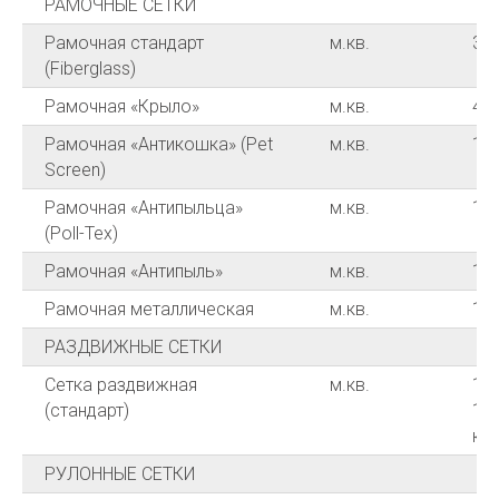
РАМОЧНЫЕ СЕТКИ
Рамочная стандарт
м.кв.
35
(Fiberglass)
Рамочная «Крыло»
м.кв.
45
Рамочная «Антикошка» (Pet
м.кв.
10
Screen)
Рамочная «Антипыльца»
м.кв.
13
(Poll-Tex)
Рамочная «Антипыль»
м.кв.
10
Рамочная металлическая
м.кв.
12
РАЗДВИЖНЫЕ СЕТКИ
Сетка раздвижная
м.кв.
120
(стандарт)
12
кор
РУЛОННЫЕ СЕТКИ