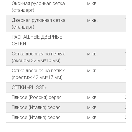
Оконная рулонная сетка
м.кв.
16
(стандарт)
Дверная рулонная сетка
м.кв.
18
(стандарт)
РАСПАШНЫЕ ДВЕРНЫЕ
СЕТКИ
Сетка дверная на петлях
м.кв.
12
(эконом 32 мм*10 мм)
Сетка дверная на петлях
м.кв.
14
(престиж 42 мм*17 мм)
СЕТКИ «PLISSE»
Плиссе (Россия) серая
м.кв
30
Плиссе (Италия) серая
м.кв.
36
Плиссе (Италия) серая
м.кв.
36