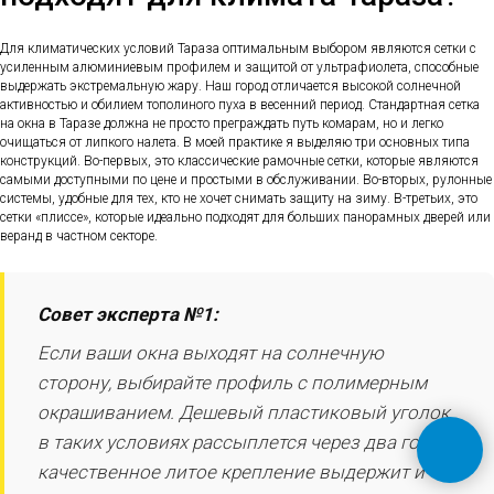
Для климатических условий Тараза оптимальным выбором являются сетки с
усиленным алюминиевым профилем и защитой от ультрафиолета, способные
выдержать экстремальную жару. Наш город отличается высокой солнечной
активностью и обилием тополиного пуха в весенний период. Стандартная сетка
на окна в Таразе должна не просто преграждать путь комарам, но и легко
очищаться от липкого налета. В моей практике я выделяю три основных типа
конструкций. Во-первых, это классические рамочные сетки, которые являются
самыми доступными по цене и простыми в обслуживании. Во-вторых, рулонные
системы, удобные для тех, кто не хочет снимать защиту на зиму. В-третьих, это
сетки «плиссе», которые идеально подходят для больших панорамных дверей или
веранд в частном секторе.
Совет эксперта №1:
Если ваши окна выходят на солнечную
сторону, выбирайте профиль с полимерным
окрашиванием. Дешевый пластиковый уголок
в таких условиях рассыплется через два года, а
качественное литое крепление выдержит и