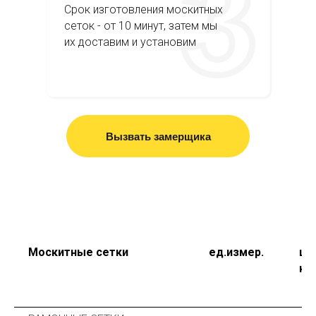
Срок изготовления москитных
сеток - от 10 минут, затем мы
их доставим и установим
Вызвать замерщика
Москитные сетки
ед.измер.
це
кв.