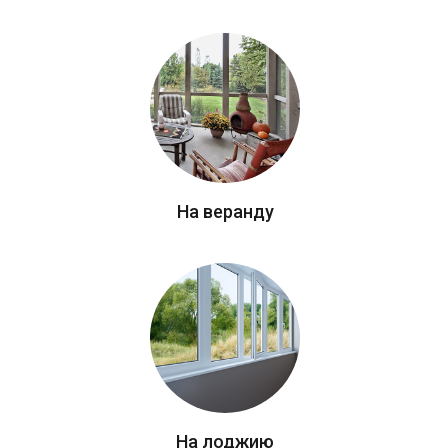
На веранду
На лоджию