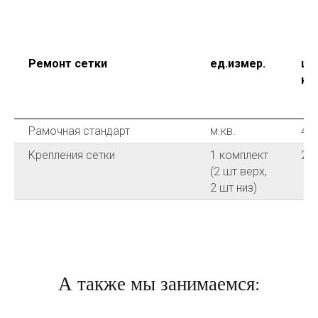
Ремонт сетки
ед.измер.
це
кв.
Рамочная стандарт
м.кв.
40
Крепления сетки
1 комплект
29
(2 шт верх,
2 шт низ)
А также мы занимаемся: