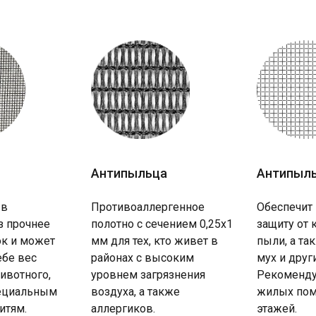
Антипыльца
Антипыл
 в
Противоаллергенное
Обеспечит
з прочнее
полотно с сечением 0,25х1
защиту от 
к и может
мм для тех, кто живет в
пыли, а та
ебе вес
районах с высоким
мух и друг
ивотного,
уровнем загрязнения
Рекоменду
пециальным
воздуха, а также
жилых пом
итям.
аллергиков.
этажей.