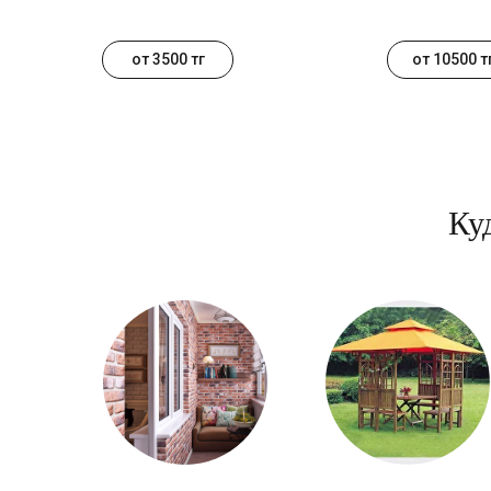
от 3500 тг
от 10500 т
Ку