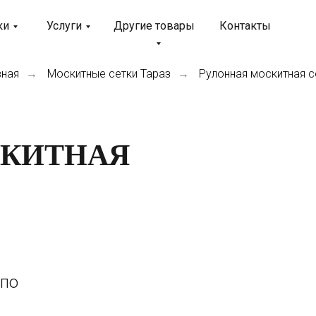
ки
Услуги
Другие товары
Контакты
вная
Москитные сетки Тараз
Рулонная москитная с
→
→
СКИТНАЯ
 по