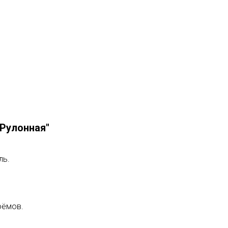
"Рулонная"
ль.
оёмов.