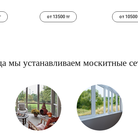
г
от 13500 тг
от 10500 
да мы устанавливаем москитные се