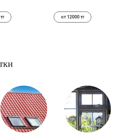
тг
от 12000 тг
тки