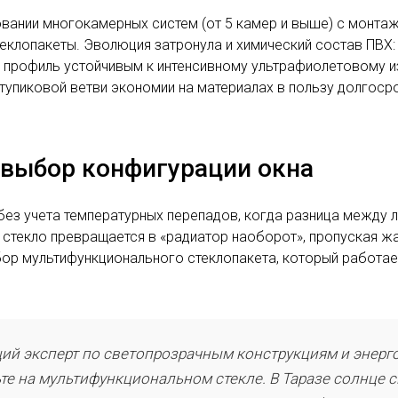
вании многокамерных систем (от 5 камер и выше) с монтаж
клопакеты. Эволюция затронула и химический состав ПВХ:
в профиль устойчивым к интенсивному ультрафиолетовому и
тупиковой ветви экономии на материалах в пользу долгоср
 выбор конфигурации окна
без учета температурных перепадов, когда разница между
 стекло превращается в «радиатор наоборот», пропуская жа
ор мультифункционального стеклопакета, который работает
щий эксперт по светопрозрачным конструкциям и энерг
е на мультифункциональном стекле. В Таразе солнце св