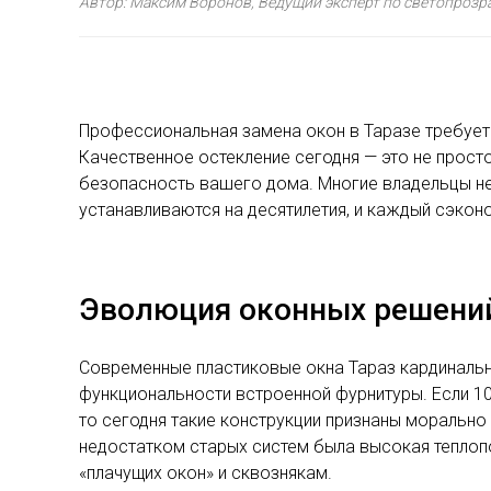
Автор: Максим Воронов, Ведущий эксперт по светопроз
Профессиональная замена окон в Таразе требует 
Качественное остекление сегодня — это не прост
безопасность вашего дома. Многие владельцы не
устанавливаются на десятилетия, и каждый сэкон
Эволюция оконных решений
Современные пластиковые окна Тараз кардинально
функциональности встроенной фурнитуры. Если 1
то сегодня такие конструкции признаны моральн
недостатком старых систем была высокая теплопо
«плачущих окон» и сквознякам.