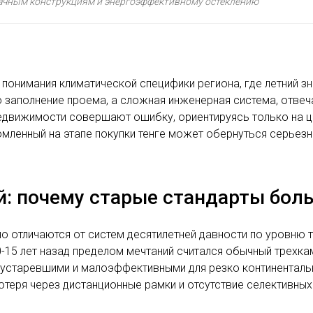
рачным конструкциям и энергоэффективному остеклению
понимания климатической специфики региона, где летний з
о заполнение проема, а сложная инженерная система, отве
движимости совершают ошибку, ориентируясь только на цен
омленный на этапе покупки тенге может обернуться серьезн
: почему старые стандарты бол
 отличаются от систем десятилетней давности по уровню 
0-15 лет назад пределом мечтаний считался обычный трехк
о устаревшими и малоэффективными для резко континентал
теря через дистанционные рамки и отсутствие селективных 