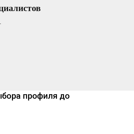
циалистов
т
ыбора профиля до