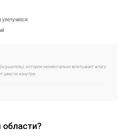
 улетучился.
ый.
 (осушитель), которое моментально впитывает влагу
т цвести изнутри.
 области?