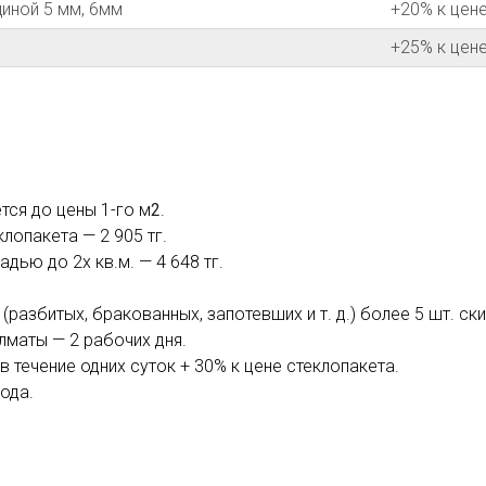
иной 5 мм, 6мм
+20% к цене
+25% к цене
тся до цены 1-го м
2
.
лопакета — 2 905 тг.
дью до 2х кв.м. — 4 648 тг.
разбитых, бракованных, запотевших и т. д.) более 5 шт. ск
лматы — 2 рабочих дня.
 течение одних суток + 30% к цене стеклопакета.
года.