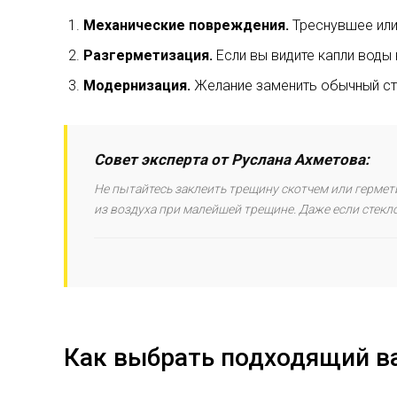
Механические повреждения.
Треснувшее или
Разгерметизация.
Если вы видите капли воды 
Модернизация.
Желание заменить обычный ст
Совет эксперта от Руслана Ахметова:
Не пытайтесь заклеить трещину скотчем или гермет
из воздуха при малейшей трещине. Даже если стекло
Как выбрать подходящий в