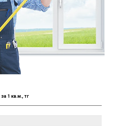
а 1 кв.м., тг