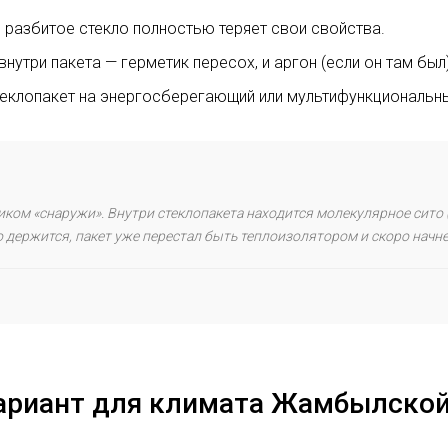
 разбитое стекло полностью теряет свои свойства.
внутри пакета — герметик пересох, и аргон (если он там был)
еклопакет на энергосберегающий или мультифункциональн
иком «снаружи». Внутри стеклопакета находится молекулярное сито
 держится, пакет уже перестал быть теплоизолятором и скоро начне
ариант для климата Жамбылской