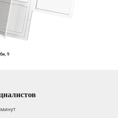
би, 9
циалистов
 минут