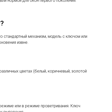
ыли нормой для окон первого поколения.
у?
то стандартный механизм, модель с ключом или
кновения извне.
различных цветах (белый, коричневый, золотой
 режиме или в режиме проветривания. Ключ
ск выпадения.