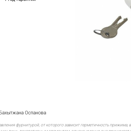
т Бахытжана Оспанова
авления фурнитурой, от которого зависит герметичность прижима, в
учку лишь декоративным элементом, однако именно она принимает н