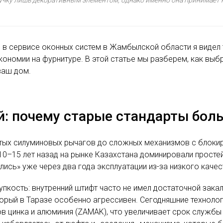
ты в сервисе оконных систем в Жамбылской области я виде
кономии на фурнитуре. В этой статье мы разберем, как выб
ваш дом.
: почему старые стандарты боль
стых силуминовых рычагов до сложных механизмов с блоки
 10–15 лет назад на рынке Казахстана доминировали просте
ись» уже через два года эксплуатации из-за низкого качес
кость: внутренний штифт часто не имел достаточной закал
торый в Таразе особенно агрессивен. Сегодняшние техноло
 цинка и алюминия (ZAMAK), что увеличивает срок службы 