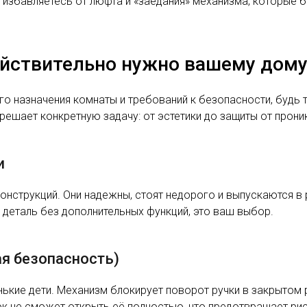
избавляетесь от люфта и «заедания» механизма, которые б
ействительно нужно вашему дом
о назначения комнаты и требований к безопасности, будь 
решает конкретную задачу: от эстетики до защиты от прони
и
онструкций. Они надежны, стоят недорого и выпускаются в 
 деталь без дополнительных функций, это ваш выбор.
ая безопасность)
енькие дети. Механизм блокирует поворот ручки в закрытом
ок не сможет открыть её полностью, что предотвращает ри