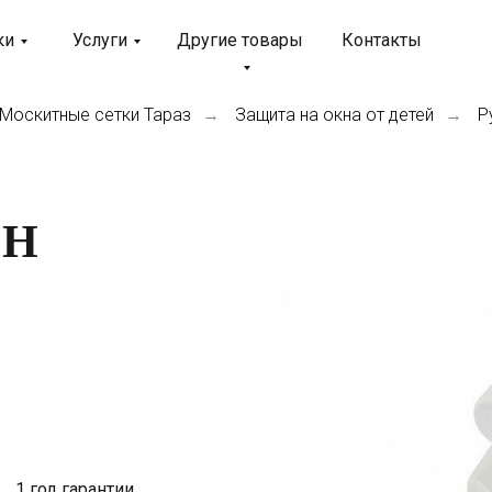
ки
Услуги
Другие товары
Контакты
Москитные сетки Тараз
Защита на окна от детей
Р
→
→
ОН
1 год гарантии