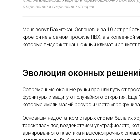
открывания и закрывания створки.
Меня зовут Бахытжан Оспанов, и за 10 лет рабо
кроется не в самом профиле ПВХ, а в копеечной э
которые выдержат наш южный климат и защитят 
Эволюция оконных решений
Современные оконные ручки прошли путь от про
фурнитуры и защиту от случайного открытия. Еще
которые имели малый ресурс и часто «прокручивал
Основным недостатком старых систем была их хруп
трескалась под воздействием ультрафиолета, ко
армированного пластика и высокопрочных сплавов