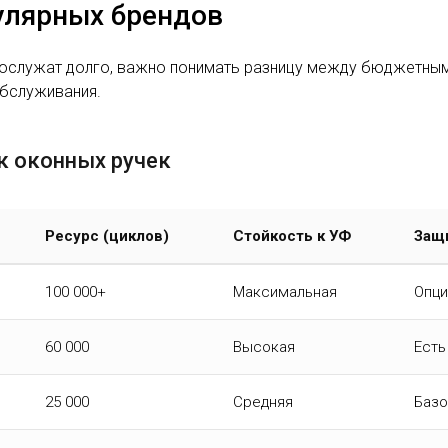
улярных брендов
 прослужат долго, важно понимать разницу между бюджетны
обслуживания.
ик оконных ручек
Ресурс (циклов)
Стойкость к УФ
Защи
100 000+
Максимальная
Опци
60 000
Высокая
Есть
25 000
Средняя
Базо