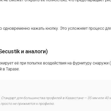
о одновременно нажать кнопку. Это усложняет процесс для 
ecustik и аналоги)
окирует её при попытке воздействия на фурнитуру снаружи 
й в Таразе.
 Стандарт для большинства профилей в Казахстане — 35 мм или 40 мм
 просто не прижмется к профилю.