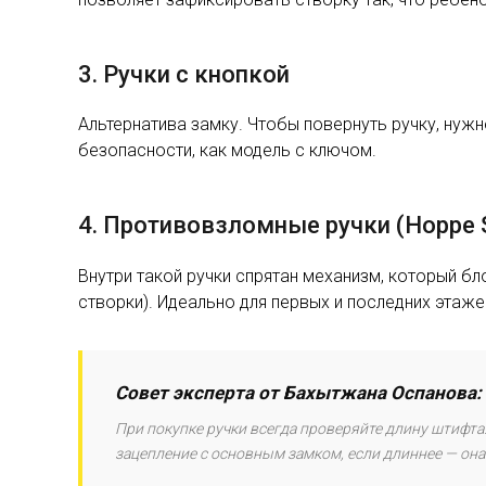
3. Ручки с кнопкой
Альтернатива замку. Чтобы повернуть ручку, нужн
безопасности, как модель с ключом.
4. Противовзломные ручки (Hoppe S
Внутри такой ручки спрятан механизм, который бл
створки). Идеально для первых и последних этаже
Совет эксперта от Бахытжана Оспанова:
При покупке ручки всегда проверяйте длину штифта.
зацепление с основным замком, если длиннее — она