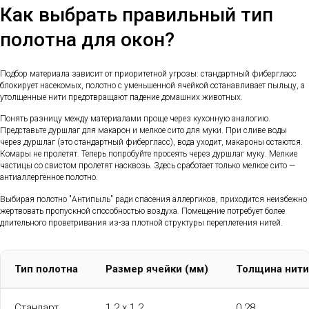
Как выбрать правильный тип
полотна для окон?
Подбор материала зависит от приоритетной угрозы: стандартный фибергласс
блокирует насекомых, полотно с уменьшенной ячейкой останавливает пыльцу, а
утолщенные нити предотвращают падение домашних животных.
Понять разницу между материалами проще через кухонную аналогию.
Представьте дуршлаг для макарон и мелкое сито для муки. При сливе воды
через дуршлаг (это стандартный фибергласс), вода уходит, макароны остаются.
Комары не пролетят. Теперь попробуйте просеять через дуршлаг муку. Мелкие
частицы со свистом пролетят насквозь. Здесь сработает только мелкое сито —
антиаллергенное полотно.
Выбирая полотно "Антипыль" ради спасения аллергиков, приходится неизбежно
жертвовать пропускной способностью воздуха. Помещение потребует более
длительного проветривания из-за плотной структуры переплетения нитей.
Тип полотна
Размер ячейки (мм)
Толщина нити
Стандарт
1.2 х 1.2
0.28