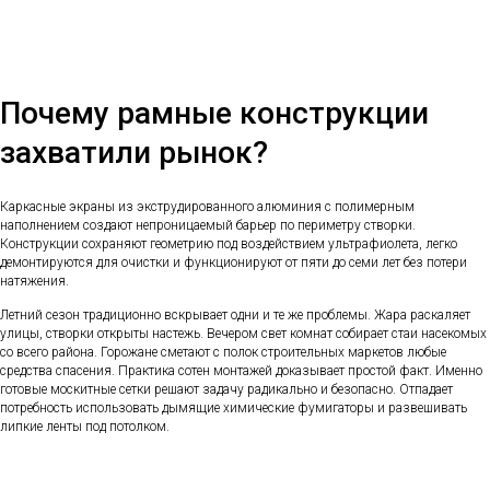
Почему рамные конструкции
захватили рынок?
Каркасные экраны из экструдированного алюминия с полимерным
наполнением создают непроницаемый барьер по периметру створки.
Конструкции сохраняют геометрию под воздействием ультрафиолета, легко
демонтируются для очистки и функционируют от пяти до семи лет без потери
натяжения.
Летний сезон традиционно вскрывает одни и те же проблемы. Жара раскаляет
улицы, створки открыты настежь. Вечером свет комнат собирает стаи насекомых
со всего района. Горожане сметают с полок строительных маркетов любые
средства спасения. Практика сотен монтажей доказывает простой факт. Именно
готовые москитные сетки решают задачу радикально и безопасно. Отпадает
потребность использовать дымящие химические фумигаторы и развешивать
липкие ленты под потолком.