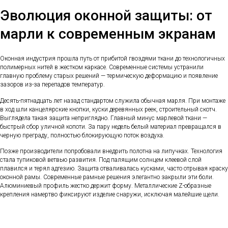
Эволюция оконной защиты: от
марли к современным экранам
Оконная индустрия прошла путь от прибитой гвоздями ткани до технологичных
полимерных нитей в жестком каркасе. Современные системы устранили
главную проблему старых решений — термическую деформацию и появление
зазоров из-за перепадов температур.
Десять-пятнадцать лет назад стандартом служила обычная марля. При монтаже
в ход шли канцелярские кнопки, куски деревянных реек, строительный скотч.
Выглядела такая защита неприглядно. Главный минус марлевой ткани —
быстрый сбор уличной копоти. За пару недель белый материал превращался в
черную преграду, полностью блокирующую поток воздуха.
Позже производители попробовали внедрить полотна на липучках. Технология
стала тупиковой ветвью развития. Под палящим солнцем клеевой слой
плавился и терял адгезию. Защита отваливалась кусками, часто отрывая краску
оконной рамы. Современные рамные решения элегантно закрыли эти боли.
Алюминиевый профиль жестко держит форму. Металлические Z-образные
крепления намертво фиксируют изделие снаружи, исключая малейшие щели.