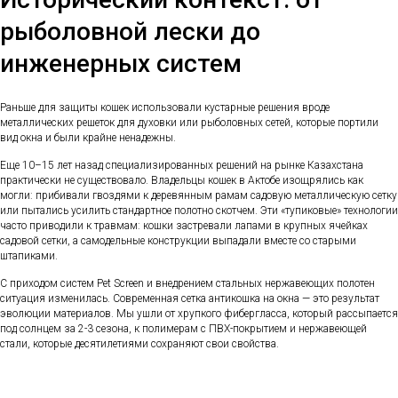
рыболовной лески до
инженерных систем
Раньше для защиты кошек использовали кустарные решения вроде
металлических решеток для духовки или рыболовных сетей, которые портили
вид окна и были крайне ненадежны.
Еще 10–15 лет назад специализированных решений на рынке Казахстана
практически не существовало. Владельцы кошек в Актобе изощрялись как
могли: прибивали гвоздями к деревянным рамам садовую металлическую сетку
или пытались усилить стандартное полотно скотчем. Эти «тупиковые» технологии
часто приводили к травмам: кошки застревали лапами в крупных ячейках
садовой сетки, а самодельные конструкции выпадали вместе со старыми
штапиками.
С приходом систем Pet Screen и внедрением стальных нержавеющих полотен
ситуация изменилась. Современная сетка антикошка на окна — это результат
эволюции материалов. Мы ушли от хрупкого фибергласса, который рассыпается
под солнцем за 2-3 сезона, к полимерам с ПВХ-покрытием и нержавеющей
стали, которые десятилетиями сохраняют свои свойства.