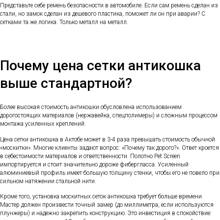
Представьте себе ремень безопасности в автомобиле. Если сам ремень сделан из
стали, но замок сделан из дешевого пластика, поможет ли он при аварии? С
сетками та же логика. Только металл на металл.
Почему цена сетки антикошка
выше стандартной?
Более высокая стоимость антикошки обусловлена использованием
дорогостоящих материалов (нержавейка, спецполимеры) и сложным процессом
монтажа усиленных креплений.
Цена сетки антикошка в Актобе может в 3-4 раза превышать стоимость обычной
«москитки». Многие клиенты задают вопрос: «Почему так дорого?». Ответ кроется
в себестоимости материалов и ответственности. Полотно Pet Screen
импортируется и стоит значительно дороже фибергласса. Усиленный
алюминиевый профиль имеет большую толщину стенки, чтобы его не повело при
сильном натяжении стальной нити.
Кроме того, установка москитных сеток антикошка требует больше времени.
Мастер должен произвести точный замер (до миллиметра, если используются
плунжеры) и надежно закрепить конструкцию. Это инвестиция в спокойствие: