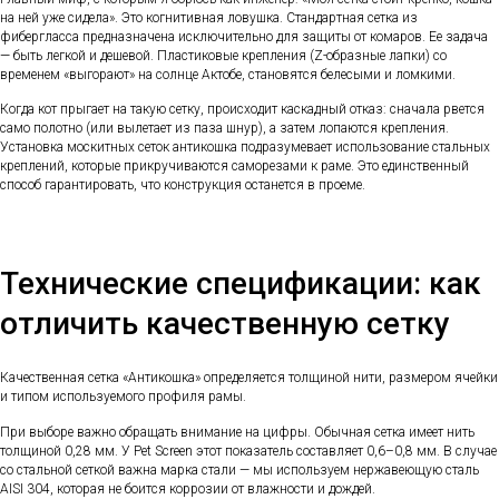
на ней уже сидела». Это когнитивная ловушка. Стандартная сетка из
фибергласса предназначена исключительно для защиты от комаров. Ее задача
— быть легкой и дешевой. Пластиковые крепления (Z-образные лапки) со
временем «выгорают» на солнце Актобе, становятся белесыми и ломкими.
Когда кот прыгает на такую сетку, происходит каскадный отказ: сначала рвется
само полотно (или вылетает из паза шнур), а затем лопаются крепления.
Установка москитных сеток антикошка подразумевает использование стальных
креплений, которые прикручиваются саморезами к раме. Это единственный
способ гарантировать, что конструкция останется в проеме.
Технические спецификации: как
отличить качественную сетку
Качественная сетка «Антикошка» определяется толщиной нити, размером ячейки
и типом используемого профиля рамы.
При выборе важно обращать внимание на цифры. Обычная сетка имеет нить
толщиной 0,28 мм. У Pet Screen этот показатель составляет 0,6–0,8 мм. В случае
со стальной сеткой важна марка стали — мы используем нержавеющую сталь
AISI 304, которая не боится коррозии от влажности и дождей.