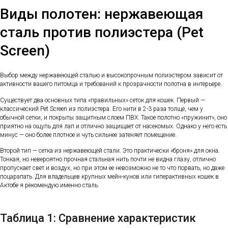
Виды полотен: нержавеющая
сталь против полиэстера (Pet
Screen)
Выбор между нержавеющей сталью и высокопрочным полиэстером зависит от
активности вашего питомца и требований к прозрачности полотна в интерьере.
Существует два основных типа «правильных» сеток для кошек. Первый —
классический Pet Screen из полиэстера. Его нити в 2-3 раза толще, чем у
обычной сетки, и покрыты защитным слоем ПВХ. Такое полотно «пружинит», оно
приятно на ощупь для лап и отлично защищает от насекомых. Однако у него есть
минус — оно более плотное и чуть сильнее затеняет помещение.
Второй тип — сетка из нержавеющей стали. Это практически «броня» для окна.
Тонкая, но невероятно прочная стальная нить почти не видна глазу, отлично
пропускает свет и воздух, но при этом ее невозможно не то что порвать, но даже
поцарапать. Для владельцев крупных мейн-кунов или гиперактивных кошек в
Актобе я рекомендую именно сталь.
Таблица 1: Сравнение характеристик