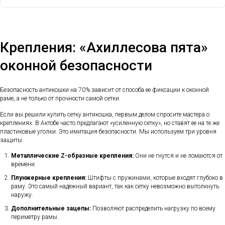
Крепления: «Ахиллесова пята»
оконной безопасности
Безопасность антикошки на 70% зависит от способа ее фиксации к оконной
раме, а не только от прочности самой сетки.
Если вы решили купить сетку антикошка, первым делом спросите мастера о
креплениях. В Актобе часто предлагают «усиленную сетку», но ставят ее на те же
пластиковые уголки. Это имитация безопасности. Мы используем три уровня
защиты:
Металлические Z-образные крепления:
Они не гнутся и не ломаются от
времени.
Плунжерные крепления:
Штифты с пружинами, которые входят глубоко в
раму. Это самый надежный вариант, так как сетку невозможно вытолкнуть
наружу.
Дополнительные зацепы:
Позволяют распределить нагрузку по всему
периметру рамы.