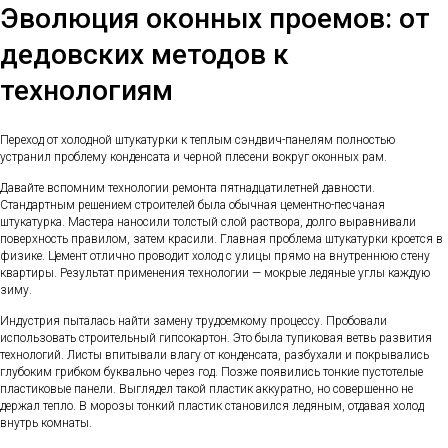
Эволюция оконных проемов: от
дедовских методов к
технологиям
Переход от холодной штукатурки к теплым сэндвич-панелям полностью
устранил проблему конденсата и черной плесени вокруг оконных рам.
Давайте вспомним технологии ремонта пятнадцатилетней давности.
Стандартным решением строителей была обычная цементно-песчаная
штукатурка. Мастера наносили толстый слой раствора, долго выравнивали
поверхность правилом, затем красили. Главная проблема штукатурки кроется в
физике. Цемент отлично проводит холод с улицы прямо на внутреннюю стену
квартиры. Результат применения технологии — мокрые ледяные углы каждую
зиму.
Индустрия пыталась найти замену трудоемкому процессу. Пробовали
использовать строительный гипсокартон. Это была тупиковая ветвь развития
технологий. Листы впитывали влагу от конденсата, разбухали и покрывались
глубоким грибком буквально через год. Позже появились тонкие пустотелые
пластиковые панели. Выглядел такой пластик аккуратно, но совершенно не
держал тепло. В морозы тонкий пластик становился ледяным, отдавая холод
внутрь комнаты.