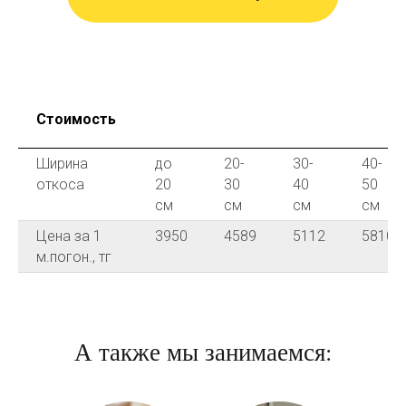
Стоимость
Ширина
до
20-
30-
40-
откоса
20
30
40
50
см
см
см
см
Цена за 1
3950
4589
5112
5810
м.погон., тг
А также мы занимаемся: