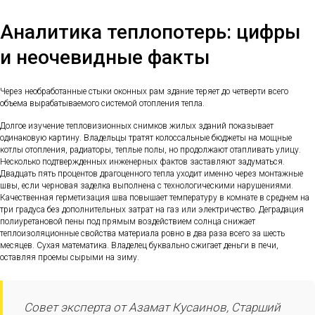
Аналитика теплопотерь: цифры
и неочевидные факты
Через необработанные стыки оконных рам здание теряет до четверти всего
объема вырабатываемого системой отопления тепла.
Долгое изучение тепловизионных снимков жилых зданий показывает
одинаковую картину. Владельцы тратят колоссальные бюджеты на мощные
котлы отопления, радиаторы, теплые полы, но продолжают отапливать улицу.
Несколько подтвержденных инженерных фактов заставляют задуматься.
Двадцать пять процентов драгоценного тепла уходит именно через монтажные
швы, если черновая заделка выполнена с технологическими нарушениями.
Качественная герметизация шва повышает температуру в комнате в среднем на
три градуса без дополнительных затрат на газ или электричество. Деградация
полиуретановой пены под прямым воздействием солнца снижает
теплоизоляционные свойства материала ровно в два раза всего за шесть
месяцев. Сухая математика. Владелец буквально сжигает деньги в печи,
оставляя проемы сырыми на зиму.
Совет эксперта от Азамат Кусаинов, Старший