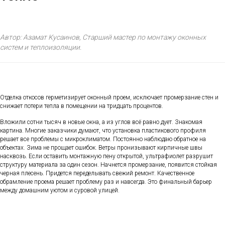
Автор: Азамат Кусаинов, Старший мастер по монтажу оконных
систем и теплоизоляции.
Отделка откосов герметизирует оконный проем, исключает промерзание стен и
снижает потери тепла в помещении на тридцать процентов.
Вложили сотни тысяч в новые окна, а из углов всё равно дует. Знакомая
картина. Многие заказчики думают, что установка пластикового профиля
решает все проблемы с микроклиматом. Постоянно наблюдаю обратное на
объектах. Зима не прощает ошибок. Ветры пронизывают кирпичные швы
насквозь. Если оставить монтажную пену открытой, ультрафиолет разрушит
структуру материала за один сезон. Начнется промерзание, появится стойкая
черная плесень. Придется переделывать свежий ремонт. Качественное
обрамление проема решает проблему раз и навсегда. Это финальный барьер
между домашним уютом и суровой улицей.