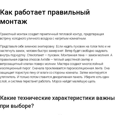
Как работает правильный
монтаж
Грамотный монтаж создает герметичный тепловой контур, предотвращая
встречу холодного уличного воздуха с нагретым комнатным.
Представьте себе зимнюю экипировку. Если надеть пуховик на голое тело и не
застегнуть замок, человек быстро замерзнет. Ветер будет свободно задувать
внутрь под куртку. Стеклопакет — пуховик. Монтажная пена — замок-молния. А
правильная отделка откосов Актобе — теплый шерстяной свитер и
ветрозащитный клапан поверх молнии. Мастера создают многослойный
изоляционный пирог. Сначала проклеивается пароизоляционная лента. Она
защищает пористую пену от влаги со стороны комнаты. Затем монтируется
утеплитель. И только потом ставится декоративная панель. Уберите хоть один
слой, и система перестанет работать. Мороз найдет малейшую щель.
Какие технические характеристики важны
при выборе?