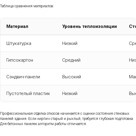
Таблица сравнения материалов:
Материал
Уровень теплоизоляции
Ст
Штукатурка
Низкий
Ср
Гипсокартон
Средний
Ни
Сэндвич-панели
Высокий
Ма
Пустотелый пластик
Низкий
Вы
Профессиональная отделка откосов начинается с оценки состояния стеновых
панелей здания. Если кирпич старый и рыхлый, требуется глубокая подготовка.
Для бетонных панелек алгоритм работы отличается.