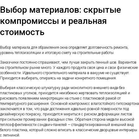
Выбор материалов: скрытые
компромиссы и реальная
стоимость
Выбор материала для обрамления окна определяет долговечность ремонта,
уровень теплоизоляции и итоговую смету на строительные работы.
Заказчики постоянно спрашивают, чем лучше закрыть пенный шов. Вариантов
на строительном рынке много. У каждого продукта своя цена и свои физические
особенности. Идеального строительного материала в вакууме не существует.
Приходится выбирать, опираясь на задачи конкретного помещения.
Выбирая классическую штукатурку ради монолитного внешнего вида без
пластиковых уголков, приходится неизбежно жертвовать теплоизоляцией и
рисковать появлением микротрещин на стыке с пластиковой рамой от
температурного расширения. Основной компромисс влагостойкого гипсокартона
заключается в том, что ради достижения идеально ровной поверхности под
дизайнерскую покраску, приходится мириться с риском деформации листов
при сильном промерзании фасадных стен. Обратная сторона медали высокой
теплоэффективности сэндвич-панелей — стандартизированный внешний вид
белого пластика, который сложно вписать в классические дворцовые интерьеры
с лепниной.