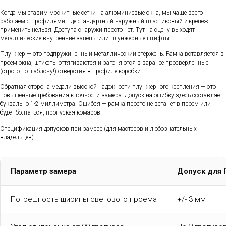
Когда мы ставим москитные сетки на алюминиевые окна, мы чаще всего
работаем с профилями, где стандартный наружный пластиковый z-крепеж
применить нельзя. Доступа снаружи просто нет. Тут на сцену выходят
металлические внутренние зацепы или плунжерные штифты.
Плунжер — это подпружиненный металлический стержень. Рамка вставляется в
проем окна, штифты оттягиваются и загоняются в заранее просверленные
(строго по шаблону!) отверстия в профиле коробки.
Обратная сторона медали высокой надежности плунжерного крепления — это
повышенные требования к точности замера. Допуск на ошибку здесь составляет
буквально 1-2 миллиметра. Ошибся — рамка просто не встанет в проем или
будет болтаться, пропуская комаров.
Спецификация допусков при замере (для мастеров и любознательных
владельцев):
Параметр замера
Допуск для 
Погрешность ширины светового проема
+/- 3 мм