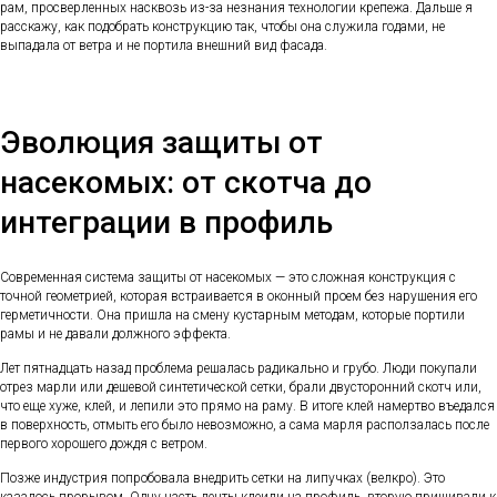
рам, просверленных насквозь из-за незнания технологии крепежа. Дальше я
расскажу, как подобрать конструкцию так, чтобы она служила годами, не
выпадала от ветра и не портила внешний вид фасада.
Эволюция защиты от
насекомых: от скотча до
интеграции в профиль
Современная система защиты от насекомых — это сложная конструкция с
точной геометрией, которая встраивается в оконный проем без нарушения его
герметичности. Она пришла на смену кустарным методам, которые портили
рамы и не давали должного эффекта.
Лет пятнадцать назад проблема решалась радикально и грубо. Люди покупали
отрез марли или дешевой синтетической сетки, брали двусторонний скотч или,
что еще хуже, клей, и лепили это прямо на раму. В итоге клей намертво въедался
в поверхность, отмыть его было невозможно, а сама марля расползалась после
первого хорошего дождя с ветром.
Позже индустрия попробовала внедрить сетки на липучках (велкро). Это