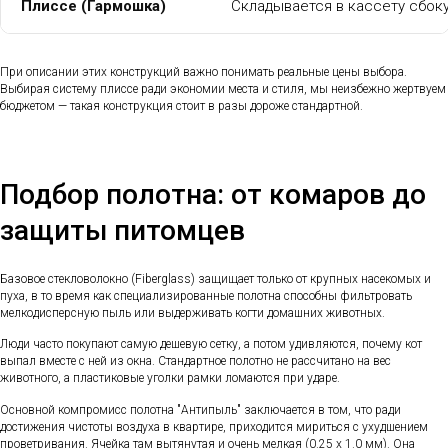
Плиссе (Гармошка)
Складывается в кассету сбоку
При описании этих конструкций важно понимать реальные цены выбора.
Выбирая систему плиссе ради экономии места и стиля, мы неизбежно жертвуем
бюджетом — такая конструкция стоит в разы дороже стандартной.
Подбор полотна: от комаров до
защиты питомцев
Базовое стекловолокно (Fiberglass) защищает только от крупных насекомых и
пуха, в то время как специализированные полотна способны фильтровать
мелкодисперсную пыль или выдерживать когти домашних животных.
Люди часто покупают самую дешевую сетку, а потом удивляются, почему кот
выпал вместе с ней из окна. Стандартное полотно не рассчитано на вес
животного, а пластиковые уголки рамки ломаются при ударе.
Основной компромисс полотна "Антипыль" заключается в том, что ради
достижения чистоты воздуха в квартире, приходится мириться с ухудшением
проветривания. Ячейка там вытянутая и очень мелкая (0.25 х 1.0 мм). Она