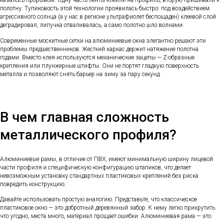
казалось прорывом. Одну часть ленты клеили на профиль, вторую пришивали к
полотну. Тупиковость этой технологии проявилась быстро: под воздействием
агрессивного солнца (а у нас в регионе ультрафиолет беспощаден) клеевой слой
деградировал, липучка отваливалась, а само полотно шло волнами.
Современные москитные сетки на алюминиевые окна элегантно решают эти
проблемы предшественников. Жесткий каркас держит натяжение полотна
годами. Вместо клея используются механические зацепы — Z-образные
крепления или плунжерные штифты. Они не портят гладкую поверхность
металла и позволяют снять барьер на зиму за пару секунд.
В чем главная сложность
металлического профиля?
Алюминиевые рамы, в отличие от ПВХ, имеют минимальную ширину лицевой
части профиля и специфическую конфигурацию штапиков, что делает
невозможным установку стандартных пластиковых креплений без риска
повредить конструкцию.
Давайте использовать простую аналогию. Представьте, что классическое
пластиковое окно — это добротный деревянный забор. К нему легко прикрутить
что угодно, места много, материал прощает ошибки. Алюминиевая рама — это