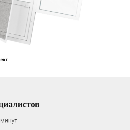
пект
циалистов
 минут