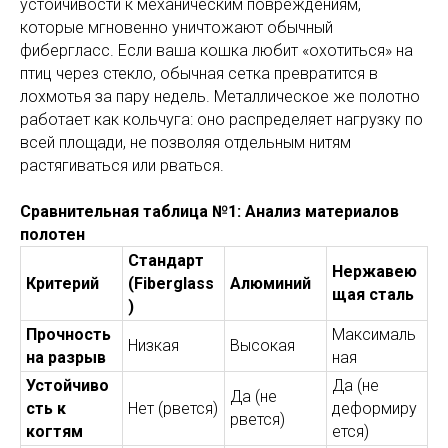
устойчивости к механическим повреждениям,
которые мгновенно уничтожают обычный
фибергласс. Если ваша кошка любит «охотиться» на
птиц через стекло, обычная сетка превратится в
лохмотья за пару недель. Металлическое же полотно
работает как кольчуга: оно распределяет нагрузку по
всей площади, не позволяя отдельным нитям
растягиваться или рваться.
Сравнительная таблица №1: Анализ материалов
полотен
Стандарт
Нержавею
Критерий
(Fiberglass
Алюминий
щая сталь
)
Прочность
Максималь
Низкая
Высокая
на разрыв
ная
Устойчиво
Да (не
Да (не
сть к
Нет (рвется)
деформиру
рвется)
когтям
ется)