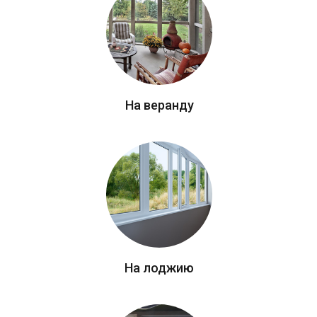
На веранду
На лоджию