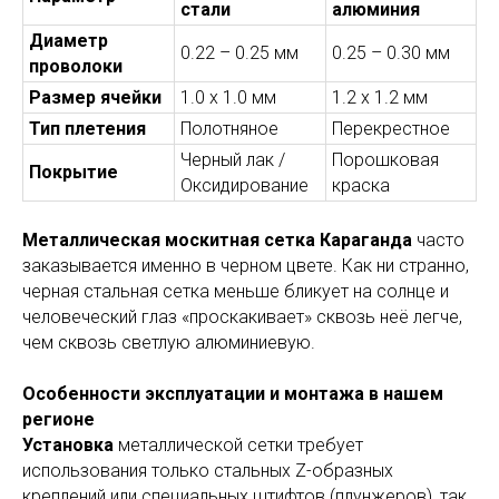
стали
алюминия
Диаметр
0.22 – 0.25 мм
0.25 – 0.30 мм
проволоки
Размер ячейки
1.0 х 1.0 мм
1.2 х 1.2 мм
Тип плетения
Полотняное
Перекрестное
Черный лак /
Порошковая
Покрытие
Оксидирование
краска
Металлическая москитная сетка Караганда
часто
заказывается именно в черном цвете. Как ни странно,
черная стальная сетка меньше бликует на солнце и
человеческий глаз «проскакивает» сквозь неё легче,
чем сквозь светлую алюминиевую.
Особенности эксплуатации и монтажа в нашем
регионе
Установка
металлической сетки требует
использования только стальных Z-образных
креплений или специальных штифтов (плунжеров), так