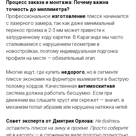
Процесс заказа и монтажа: Почему важна
точность до миллиметра?
Профессиональное
изготовление
плиссе начинается
с лазерного замера, так как даже минимальный
перекос проема в 2-3 мм может привести к
затрудненному ходу каретки. В Караганде мы часто
сталкиваемся с нарушением геометрии в
новостройках, поэтому индивидуальная подгонка
профиля на месте — обязательный этап.
Многие ищут, где купить
недорого
, но в сегменте
плиссе экономия на фурнитуре выливается в быструю
поломку кордов. Качественная
антимоскитная
система должна работать бесшумно. Если при
движении вы слышите хруст или скрежет — значит, в
механизм попал абразив или нарушена натяжка нитей.
Совет эксперта от Дмитрия Орлова:
Не бойтесь
оставлять плиссе на зиму в проеме. Просто соберите
её в кассету — в сложенном виде полотно полностью