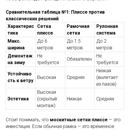
Сравнительная таблица №1: Плиссе против
классических решений
Характерис
Сетка
Рамочная
Рулонная
тика
плиссе
сетка
система
Макс.
До 6
До 1.5
До 2
ширина
метров
метров
метров
Демонтаж
Не
Не
Обязателен
на зиму
требуется
требуется
Низкая
Устойчиво
Высокая
Средняя
(вылетает
сть к ветру
из пазов)
Высокая
Эстетика
(скрытый
Низкая
Средняя
монтаж)
Стоит понимать, что
москитные сетки плиссе
— это
инвестиция. Если обычная рамка — это временное