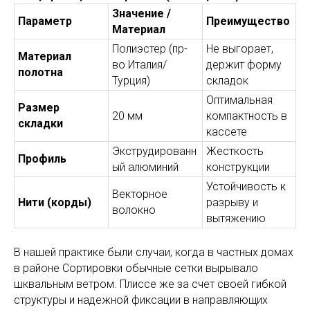
Значение /
Параметр
Преимущество
Материал
Полиэстер (пр-
Не выгорает,
Материал
во Италия/
держит форму
полотна
Турция)
складок
Оптимальная
Размер
20 мм
компактность в
складки
кассете
Экструдированн
Жесткость
Профиль
ый алюминий
конструкции
Устойчивость к
Векторное
Нити (корды)
разрыву и
волокно
вытяжению
В нашей практике были случаи, когда в частных домах
в районе Сортировки обычные сетки вырывало
шквальным ветром. Плиссе же за счет своей гибкой
структуры и надежной фиксации в направляющих