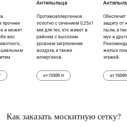
Антипыльца
Антипыл
 в
Противоаллергенное
Обеспечит
з прочнее
полотно с сечением 0,25х1
защиту от 
к и может
мм для тех, кто живет в
пыли, а та
ебе вес
районах с высоким
мух и друг
ивотного,
уровнем загрязнения
Рекоменду
пециальным
воздуха, а также
жилых пом
итям.
аллергиков.
этажей.
г
от 13500 тг
от 10500 
Как заказать москитную сетку?