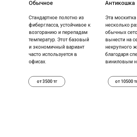
Обычное
Антикошка
Стандартное полотно из
Эта москитка
фибергласса, устойчивое к
несколько ра
возгоранию и перепадам
обычных сето
температур. Этот базовый
вынести на с
и экономичный вариант
некрупного ж
часто используется в
благодаря с
офисах.
виниловым н
от 3500 тг
от 10500 т