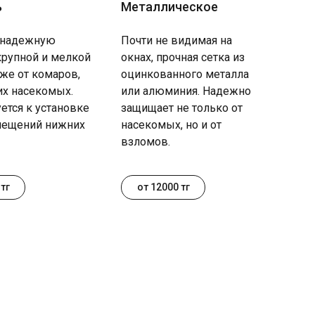
ь
Металлическое
 надежную
Почти не видимая на
крупной и мелкой
окнах, прочная сетка из
кже от комаров,
оцинкованного металла
их насекомых.
или алюминия. Надежно
ется к установке
защищает не только от
ещений нижних
насекомых, но и от
взломов.
тг
от 12000 тг