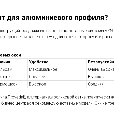
ят для алюминиевого профиля?
онструкций: раздвижные на роликах, вставные системы VZN 
ак открывается ваше окно — сдвигается в сторону или распа
иевых окон
вания
Удобство
Ветроустойч
ельсам
Максимальное
Очень высок
ксация
Среднее
Высокая
армошкой
Высокое
Средняя
ипа Provedal), альтернативы роликовой сетке практически н
бизнес-центрах я рекомендую вставные модели. Они не треб