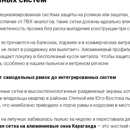
ециализированная система защиты на роликах или зацепах,
В отличие от ПВХ-аналогов, такие сетки должны идеально 
рметичность проема без риска выпадения конструкции при с
встречаются на балконах, лоджиях и в коммерческих витра
а не лезет в раздвижку или вылетает». Алюминиевый профил
ращает покупку в бесполезный кусок металла. Чтобы защит
а, особенно в нашем пыльном и ветреном регионе.
 самодельных рамок до интегрированных систем
чные сетки в высокотехнологичные раздвижные экраны, к
владельцы квартир в районах Степной или Юго-Востока пыт
 что неизбежно приводило к порче рамы и коррозии в мест
 на липучках забивалась пылью за неделю и переставала д
ая сетка на алюминиевые окна Караганда
— это жесткий 