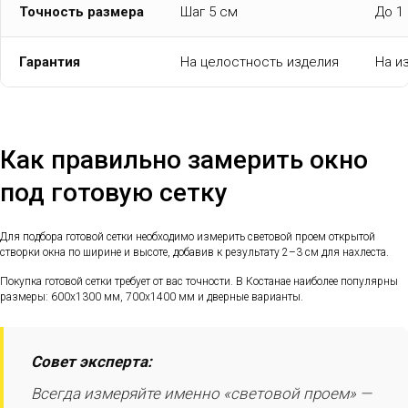
Точность размера
Шаг 5 см
До 1
Гарантия
На целостность изделия
На и
Как правильно замерить окно
под готовую сетку
Для подбора готовой сетки необходимо измерить световой проем открытой
створки окна по ширине и высоте, добавив к результату 2–3 см для нахлеста.
Покупка готовой сетки требует от вас точности. В Костанае наиболее популярны
размеры: 600х1300 мм, 700х1400 мм и дверные варианты.
Совет эксперта:
Всегда измеряйте именно «световой проем» —