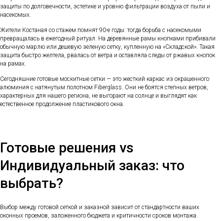
защиты по долговечности, эстетике и уровню фильтрации воздуха от пыли и
насекомых.
Жители Костаная со стажем помнят 90-е годы: тогда борьба с насекомыми
превращалась в ежегодный ритуал. На деревянные рамы кнопками прибивали
обычную марлю или дешевую зеленую сетку, купленную на «Складской». Такая
защита быстро желтела, рвалась от ветра и оставляла следы от ржавых кнопок
на рамах.
Сегодняшние готовые москитные сетки — это жесткий каркас из окрашенного
алюминия с натянутым полотном Fiberglass. Они не боятся степных ветров,
характерных для нашего региона, не выгорают на солнце и выглядят как
естественное продолжение пластикового окна.
Готовые решения vs
Индивидуальный заказ: что
выбрать?
Выбор между готовой сеткой и заказной зависит от стандартности ваших
оконных проемов, заложенного бюджета и критичности сроков монтажа.