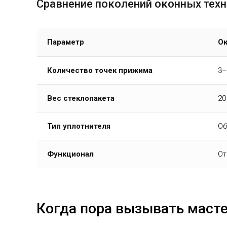
Сравнение поколений оконных тех
Параметр
Ок
Количество точек прижима
3–
Вес стеклопакета
20
Тип уплотнителя
Об
Функционал
От
Когда пора вызывать маст