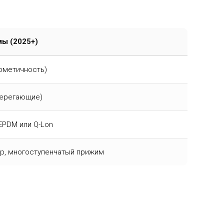
ы (2025+)
ерметичность)
берегающие)
EPDM или Q-Lon
р, многоступенчатый прижим