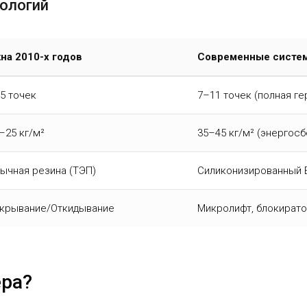
нологий
на 2010-х годов
Современные систем
5 точек
7–11 точек (полная г
–25 кг/м²
35–45 кг/м² (энергос
ычная резина (ТЭП)
Силиконизированный 
крывание/Откидывание
Микролифт, блокирато
ера?