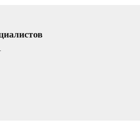
циалистов
т