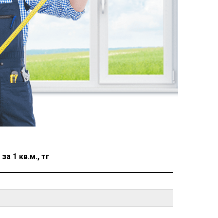
а 1 кв.м., тг