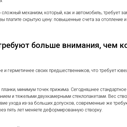
ы.
то сложный механизм, который, как и автомобиль, требует з
, вы платите скрытую цену: повышенные счета за отопление 
требуют больше внимания, чем к
 и герметичнее своих предшественников, что требует юве
 планки, минимум точек прижима. Сегодняшнее стандартное
ем и тяжелыми двухкамерными стеклопакетами. Вес створки
твие ухода из-за больших допусков, современные же требу
через пять лет меняете деформированную створку.