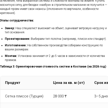
остекления, типа выбранной системы и сложности монтажа на объекте. Купить
москитную сетку для беседки «наобум» в строительном магазине не получится —
каждый проем имеет свои нюансы (отклонения по вертикали, особенности
крепления).
Этапы сотрудничества:
Замер:
Наш специалист выезжает на объект, оценивает ветровую нагрузку и
тип основания.
Проектирование:
Выбираем тип полотна (например, плиссе или стандарт).
Изготовление:
На собственном производстве собираем конструкцию по
вашим размерам.
Монтаж:
Установка занимает от 2 до 5 часов в зависимости от количества
проемов.
Таблица 3: Ориентировочная стоимость систем в Костанае (на 2026 год)
Продукт
Цена за кв. м (от)
Срок и
Сетка плиссе (Турция)
28 000 ₸
3–5 дне