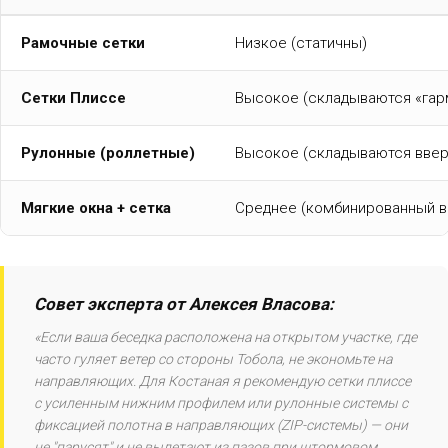
Рамочные сетки
Низкое (статичны)
Сетки Плиссе
Высокое (складываются «гар
Рулонные (роллетные)
Высокое (складываются ввер
Мягкие окна + сетка
Среднее (комбинированный в
Совет эксперта от Алексея Власова:
«Если ваша беседка расположена на открытом участке, где
часто гуляет ветер со стороны Тобола, не экономьте на
направляющих. Для Костаная я рекомендую сетки плиссе
с усиленным нижним профилем или рулонные системы с
фиксацией полотна в направляющих (ZIP-системы) — они
не "парусят" и не вылетают из пазов при штормовом