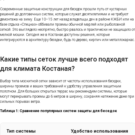
Современные защитные конструкции для беседок прошли путь от кустарных
решений до долговечных систем, которые служат десятилетиями и не требуют
демонтажа на зиму. Еще 10–15 лет назад владельцы дач в районе КЖБИ или на
базе отдыха «Спецназ» оббивали проемы обычной марлей или рыболовной
сеткой. Это выглядело неопрятно, быстро рвалось и практически не защищало от
мелкой мошки. Сегодня же в Костанае доступны решения, которые
интегрируются в архитектуру беседки, будь то дерево, кирпич или металлокаркас.
Какие типы сеток лучше всего подходят
для климата Костаная?
Выбор типа москитной сетки зависит от частоты использования беседки,
ширины проемов и ваших требований к удобству управления защитным
полотном. Для больших открытых террас мы рекомендуем системы, которые
могут перекрывать проемы до 6 метров в ширину, сохраняя натяжение даже при
сильных порывах ветра.
Таблица 1: Сравнение популярных систем защиты для беседок
Тип системы
Удобство использования