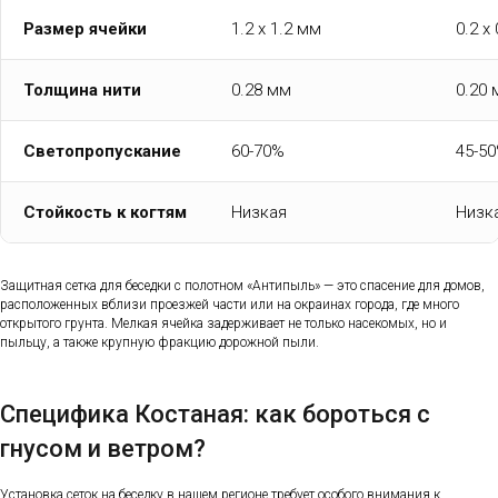
Размер ячейки
1.2 x 1.2 мм
0.2 x
Толщина нити
0.28 мм
0.20
Светопропускание
60-70%
45-5
Стойкость к когтям
Низкая
Низк
Защитная сетка для беседки с полотном «Антипыль» — это спасение для домов,
расположенных вблизи проезжей части или на окраинах города, где много
открытого грунта. Мелкая ячейка задерживает не только насекомых, но и
пыльцу, а также крупную фракцию дорожной пыли.
Специфика Костаная: как бороться с
гнусом и ветром?
Установка сеток на беседку в нашем регионе требует особого внимания к