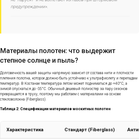
предупреждении».
Материалы полотен: что выдержит
степное солнце и пыль?
Долговечность вашей защиты напрямую зависит от состава нити и плотности
плетения полотна, которое должно быть устойчиво к ультрафиолету и перепадам
температур. В Костанае температура летом может подниматься до +40°C, а
зимой опускаться до -35°C. Обычный дешевый полиэстер за пару сезонов
превращается в труху, поэтому мы работаем с материалами на основе
стекловолокна (Fiberglass).
Таблица 2: Спецификации материалов москитных полотен
Характеристика
Стандарт (Fiberglass)
Анти