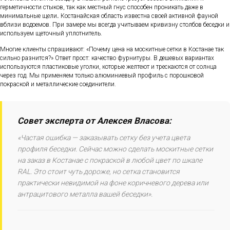
герметичности стыков, так как местный гнус способен проникать даже в
минимальные щели
.
Костанайская область известна своей активной фауной
вблизи водоемов. При замере мы всегда учитываем кривизну столбов беседки и
используем щеточный уплотнитель.
Многие клиенты спрашивают: «Почему цена на москитные сетки в Костанае так
сильно разнится?» Ответ прост: качество фурнитуры. В дешевых вариантах
используются пластиковые уголки, которые желтеют и трескаются от солнца
через год. Мы применяем только алюминиевый профиль с порошковой
покраской и металлические соединители.
Совет эксперта от Алексея Власова:
«Частая ошибка — заказывать сетку без учета цвета
профиля беседки. Сейчас можно сделать москитные сетки
на заказ в Костанае с покраской в любой цвет по шкале
RAL. Это стоит чуть дороже, но сетка становится
практически невидимой на фоне коричневого дерева или
антрацитового металла вашей беседки».