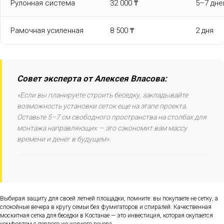
Рулонная система
32 000 ₸
5–7 дне
Рамочная усиленная
8 500 ₸
2 дня
Совет эксперта от Алексея Власова:
«Если вы планируете строить беседку, закладывайте
возможность установки сеток еще на этапе проекта.
Оставьте 5–7 см свободного пространства на столбах для
монтажа направляющих — это сэкономит вам массу
времени и денег в будущем».
Выбирая защиту для своей летней площадки, помните: вы покупаете не сетку, а
спокойные вечера в кругу семьи без фумигаторов и спиралей. Качественная
москитная сетка для беседки в Костанае — это инвестиция, которая окупается
комфортом с первого же жаркого вечера.