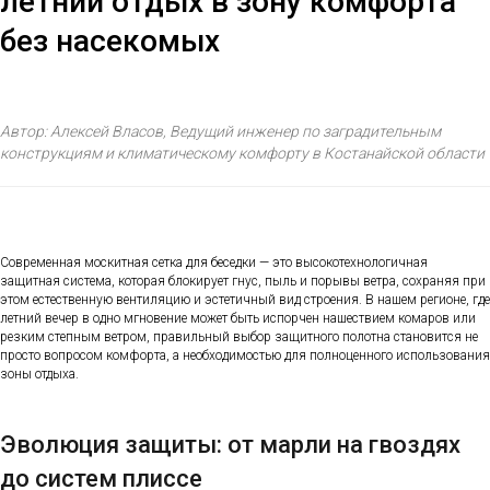
летний отдых в зону комфорта
без насекомых
Автор: Алексей Власов, Ведущий инженер по заградительным
конструкциям и климатическому комфорту в Костанайской области
Современная москитная сетка для беседки — это высокотехнологичная
защитная система, которая блокирует гнус, пыль и порывы ветра, сохраняя при
этом естественную вентиляцию и эстетичный вид строения. В нашем регионе, где
летний вечер в одно мгновение может быть испорчен нашествием комаров или
резким степным ветром, правильный выбор защитного полотна становится не
просто вопросом комфорта, а необходимостью для полноценного использования
зоны отдыха.
Эволюция защиты: от марли на гвоздях
до систем плиссе