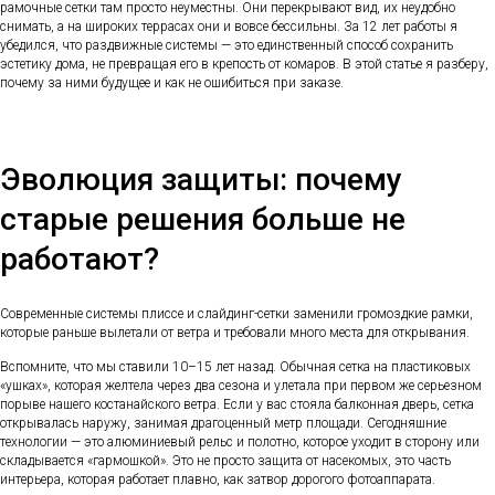
рамочные сетки там просто неуместны. Они перекрывают вид, их неудобно
снимать, а на широких террасах они и вовсе бессильны. За 12 лет работы я
убедился, что раздвижные системы — это единственный способ сохранить
эстетику дома, не превращая его в крепость от комаров. В этой статье я разберу,
почему за ними будущее и как не ошибиться при заказе.
Эволюция защиты: почему
старые решения больше не
работают?
Современные системы плиссе и слайдинг-сетки заменили громоздкие рамки,
которые раньше вылетали от ветра и требовали много места для открывания.
Вспомните, что мы ставили 10–15 лет назад. Обычная сетка на пластиковых
«ушках», которая желтела через два сезона и улетала при первом же серьезном
порыве нашего костанайского ветра. Если у вас стояла балконная дверь, сетка
открывалась наружу, занимая драгоценный метр площади. Сегодняшние
технологии — это алюминиевый рельс и полотно, которое уходит в сторону или
складывается «гармошкой». Это не просто защита от насекомых, это часть
интерьера, которая работает плавно, как затвор дорогого фотоаппарата.