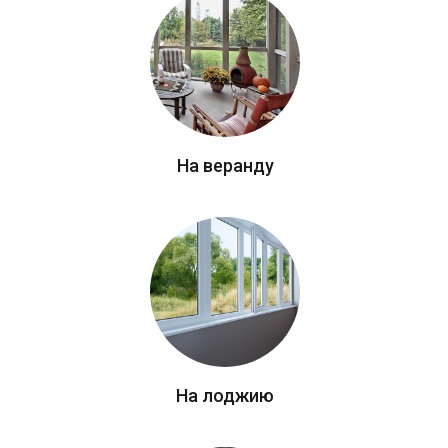
На веранду
На лоджию