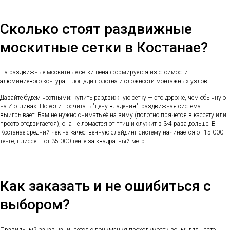
Сколько стоят раздвижные
москитные сетки в Костанае?
На раздвижные москитные сетки цена формируется из стоимости
алюминиевого контура, площади полотна и сложности монтажных узлов.
Давайте будем честными: купить раздвижную сетку — это дороже, чем обычную
на Z-отливах. Но если посчитать "цену владения", раздвижная система
выигрывает. Вам не нужно снимать её на зиму (полотно прячется в кассету или
просто отодвигается), она не ломается от птиц и служит в 3-4 раза дольше. В
Костанае средний чек на качественную слайдинг-систему начинается от 15 000
тенге, плиссе — от 35 000 тенге за квадратный метр.
Как заказать и не ошибиться с
выбором?
Правильный заказ начинается с понимания проходимости зоны: для часто