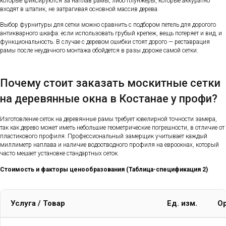
которые фиксируются за наплав рамы, либо плунжеры, которые аккуратно
входят в штапик, не затрагивая основной массив дерева.
Выбор фурнитуры для сетки можно сравнить с подбором петель для дорогого
антикварного шкафа: если использовать грубый крепеж, вещь потеряет и вид, и
функциональность. В случае с деревом ошибки стоят дорого — реставрация
рамы после неудачного монтажа обойдется в разы дороже самой сетки.
Почему стоит заказать москитные сетки
на деревянные окна в Костанае у профи?
Изготовление сеток на деревянные рамы требует ювелирной точности замера,
так как дерево может иметь небольшие геометрические погрешности, в отличие от
пластикового профиля. Профессиональный замерщик учитывает каждый
миллиметр наплава и наличие водоотводного профиля на евроокнах, который
часто мешает установке стандартных сеток.
Стоимость и факторы ценообразования (Таблица-спецификация 2)
Услуга / Товар
Ед. изм.
Ор