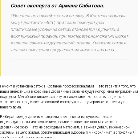
Совет эксперта от Армана Сабитова:
Обязательно снимайте сетки на зиму. В Костанае морозы
могут достигать -40°C, при таких температурах
пластиковые уголки на сетках становятся хрупкими, а
алюминиевый профиль при температурном сжатии может
излишне давить на деревянный штапик. Хранение сеток в
теплом помещении продлевает их жизнь в два раза.
Ремонт и установка сеток в Костанае профессионалами — это гарантия того, что
ваши инвестиции в красивые деревянные окна не будут испорчены неграмотным
подходом. Мы обеспечиваем защиту от насекомых, которая выглядит как
естественное продолжение оконной конструкции, подчеркивая статус и уют
вашего дома.
Выбирая между дешевым готовым комплектом из супермаркета и
индивидуальным изготовлением, помните: качественная москитка на
деревянное окно — это не расходный материал, а важная деталь инженерной
системы вашего жилья, обеспечивающая здоровый микроклимат и спокойный
сон без назойливого жужжания.