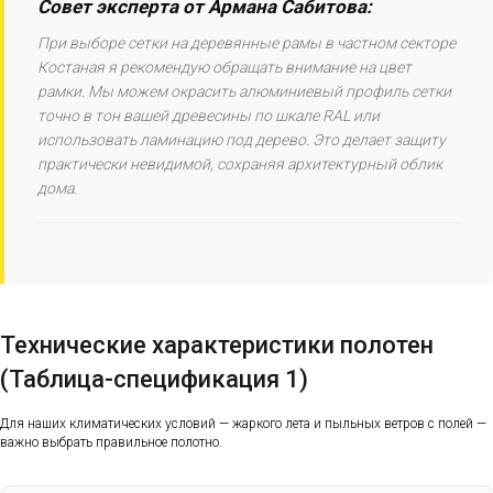
Совет эксперта от Армана Сабитова:
При выборе сетки на деревянные рамы в частном секторе
Костаная я рекомендую обращать внимание на цвет
рамки. Мы можем окрасить алюминиевый профиль сетки
точно в тон вашей древесины по шкале RAL или
использовать ламинацию под дерево. Это делает защиту
практически невидимой, сохраняя архитектурный облик
дома.
Технические характеристики полотен
(Таблица-спецификация 1)
Для наших климатических условий — жаркого лета и пыльных ветров с полей —
важно выбрать правильное полотно.