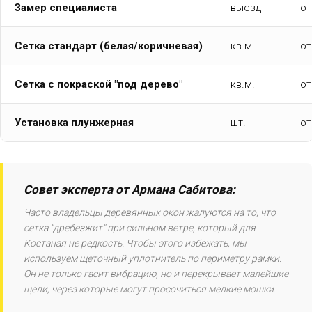
Замер специалиста
выезд
от
Сетка стандарт (белая/коричневая)
кв.м.
от
Сетка с покраской "под дерево"
кв.м.
от
Установка плунжерная
шт.
от
Совет эксперта от Армана Сабитова:
Часто владельцы деревянных окон жалуются на то, что
сетка "дребезжит" при сильном ветре, который для
Костаная не редкость. Чтобы этого избежать, мы
используем щеточный уплотнитель по периметру рамки.
Он не только гасит вибрацию, но и перекрывает малейшие
щели, через которые могут просочиться мелкие мошки.