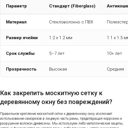
Параметр
Стандарт (Fiberglass)
Антикошка
Материал
Стекловолокно с ПВХ
Полиэстер
Размер ячейки
1.2 x 1.2 мм
1.1 x 1.5 
Срок службы
5–7 лет
10+ лет
Прозрачность
Высокая
Средняя
Как закрепить москитную сетку к
деревянному окну без повреждений?
Правильное крепление москитной сетки к деревянному окну исключает
использование саморезов в лицевую часть рамы, предотвращая коррозию и
разрушение волокон древесины. Мы используем либо металлические зацепы,