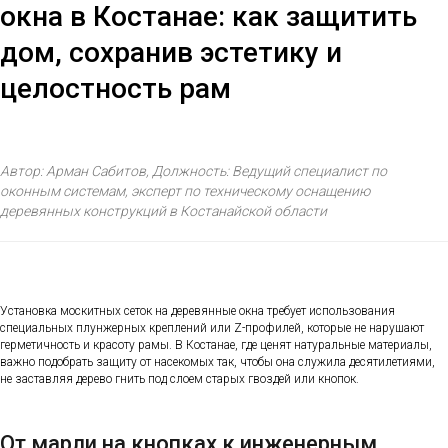
окна в Костанае: как защитить
дом, сохранив эстетику и
целостность рам
Автор: Арман Сабитов, Должность: Ведущий специалист по
оконным системам, эксперт по техническому оснащению
деревянных конструкций в Костанайской области
Установка москитных сеток на деревянные окна требует использования
специальных плунжерных креплений или Z-профилей, которые не нарушают
герметичность и красоту рамы. В Костанае, где ценят натуральные материалы,
важно подобрать защиту от насекомых так, чтобы она служила десятилетиями,
не заставляя дерево гнить под слоем старых гвоздей или кнопок.
От марли на кнопках к инженерным