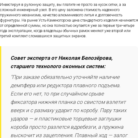
Инвестируя в рулонную защиту, вы платите не просто за кусок сетки, а за
сложный инженерный узел. В его цену заложена стоимость надежного
пружинного механизма, качество алюминиевого литья и долговечность
фурнитуры. На рынке Усть-Каменогорска цена стандартного изделия начинается
от определенной суммы, но она полностью окупается уже за первые три-четыре
года эксплуатации, когда владельцы обычных рамок меняют уже второй или
третий комплект сломавшихся защитных экранов.
Совет эксперта от Николая Белозёрова,
старшего технолого оконных систем:
"При заказе обязательно уточняйте наличие
демпфера или редуктора плавного подъема.
Если его нет, то при случайном срыве
фиксатора нижняя планка со свистом взлетит
вверх и с размаху ударит по коробу. Пару таких
ударов — и пластиковые торцевые заглушки
короба просто разлется вдребезги, а пружина
выскочит из зацепления. Плавный ход — залог