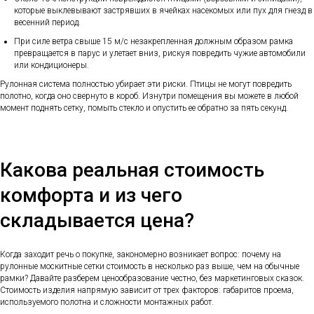
которые выклевывают застрявших в ячейках насекомых или пух для гнезд в
весенний период.
При силе ветра свыше 15 м/с незакрепленная должным образом рамка
превращается в парус и улетает вниз, рискуя повредить чужие автомобили
или кондиционеры.
Рулонная система полностью убирает эти риски. Птицы не могут повредить
полотно, когда оно свернуто в короб. Изнутри помещения вы можете в любой
момент поднять сетку, помыть стекло и опустить ее обратно за пять секунд.
Какова реальная стоимость
комфорта и из чего
складывается цена?
Когда заходит речь о покупке, закономерно возникает вопрос: почему на
рулонные москитные сетки стоимость в несколько раз выше, чем на обычные
рамки? Давайте разберем ценообразование честно, без маркетинговых сказок.
Стоимость изделия напрямую зависит от трех факторов: габаритов проема,
используемого полотна и сложности монтажных работ.