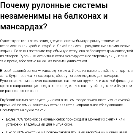
Почему рулонные системы
незаменимы на балконах и
мансардах?
Существуют типы остекления, где установить обычную рамку технически
невозможно или крайне неудобно. Яркий пример — раздвижные алюминиевые
лоджии. Если вы поставите туда обычную сетку, она заблокирует движение одной
из створок. Рулонные москитные сетки монтируются со стороны улицы или в
сам проем, абсолютно не мешая перемещению стекол.
Второй важный аспект — мансардные окна. Из-за их наклона любая стандартная
сетка будет провисать посередине, образуя огромные дыры для комаров.
Рулонная система за счет постоянного натяжения пружины и жесткой фиксации
краев в направляющих всегда остается идеально натянутой, под каким бы углом
ни располагалось окно.
Глубокий анализ эксплуатации окон в нашем городе показывает, что ключевой
причиной поломки защитных сеток является неправильное обслуживание.
Посмотрите на сухие факты:
Более 70% поломок рамочных сеток происходит в момент их снятия или
установки владельцами для мытья окон.
Около 40% конструкций повреждаются птицами (воробьями и синицами),