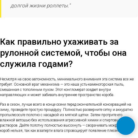
долгой жизни роллеты."
Как правильно ухаживать за
рулонной системой, чтобы она
служила годами?
Несмотря на свою автономность, минимального внимания эта система все же
требует. Основной враг механизма — это наша усть-каменогорская пыль,
смешанная с тополиным пухом. Этот конгломерат оседает внутри
направляющих и может забивать внутреннее пространство короба.
Раз в сезон, лучше всего в конце осени перед окончательной консервацией на
зиму, проведите простую процедуру. Полностью разверните сетку и аккуратно
пропылесосьте полотно с насадкой из мягкой щетки. Затем протрите его
влажной ветошью без использования агрессивной химии и спиртовых
растворов. Дайте полотну полностью высохнуть — сворачивать мокрую сетку в
короб нельзя, так как взаперти влага спровоцирует появление плесени.