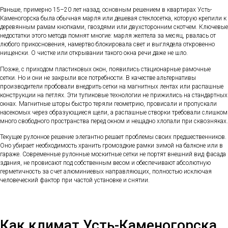
Раньше, примерно 15–20 лет назад, основным решением в квартирах Усть-
Каменогорска была обычная марля или дешевая стеклосетка, которую крепили к
деревянным рамам кнопками, гвоздями или двухсторонним скотчем. Ключевые
недостатки этого метода помнят многие: марля желтела за месяц, рвалась от
любого прикосновения, намертво блокировала свет и выглядела откровенно
нищенски. О чистке или открывании такого окна речи даже не шло.
Позже, с приходом пластиковых окон, появились стационарные рамочные
сетки. Но и они не закрыли все потребности. В качестве альтернативы
производители пробовали внедрить сетки на магнитных лентах или распашные
конструкции на петлях. Эти тупиковые технологии не прижились на стандартных
окнах. Магнитные шторы быстро теряли геометрию, провисали и пропускали
насекомых через образующиеся щели, а распашные створки требовали слишком
много свободного пространства перед окном и нещадно хлопали при сквозняках.
Текущее рулонное решение элегантно решает проблемы своих предшественников.
Оно убирает необходимость хранить громоздкие рамки зимой на балконе или в
гараже. Современные рулонные москитные сетки не портят внешний вид фасада
здания, не провисают под собственным весом и обеспечивают абсолютную
герметичность за счет алюминиевых направляющих, полностью исключая
человеческий фактор при частой установке и снятии.
Как климат Усть-Каменогорска