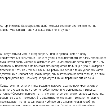
Автор: Николай Белозёров, старший технолог оконных систем, эксперт по
климатической адаптации ограждающих конструкций
С наступлением мая наш город традиционно превращается в зону
климатических испытаний. Сначала улицы засыпает плотным слоем тополиного
пуха, затем поднимаются знаменитые усть-каменогорские ветра, несущие пыль
со стороны промзон, а по вечерам активизируются полчища гнуса и комаров с
побережья Иртыша и Ульбы. Обычные рамочные сетки в таких условиях часто
сдаются: их выбивает порывами ветра, они быстро забиваются грязью, а зимой
превращаются в унылые серые прямоугольники, портящие вид из окна.
Существует ли технологичное решение, которое надежно изолирует жилье от
уличного хаоса, но при этом не требует постоянного демонтажа и выглядит
стильно? Современная оконная инженерия отвечает на этот вызов однозначно:
рулонные москитные сетки. Это защитные конструкции, где полотно плавно
перемещается по направляющим и убирается в алюминиевый короб при
помощи пружинно-инерционного механизма. Давайте подробно разберем,