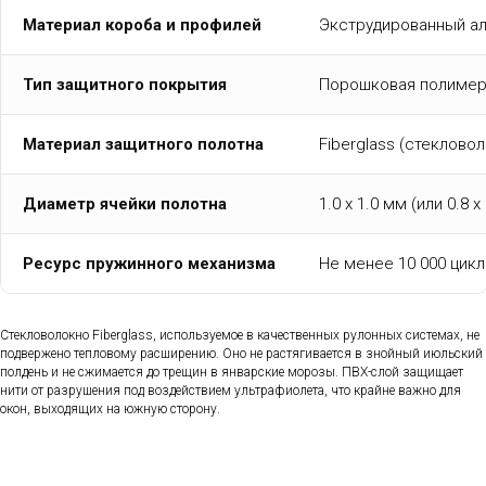
Материал короба и профилей
Экструдированный ал
Тип защитного покрытия
Порошковая полимер
Материал защитного полотна
Fiberglass (стеклово
Диаметр ячейки полотна
1.0 х 1.0 мм (или 0.8
Ресурс пружинного механизма
Не менее 10 000 цик
Стекловолокно Fiberglass, используемое в качественных рулонных системах, не
подвержено тепловому расширению. Оно не растягивается в знойный июльский
полдень и не сжимается до трещин в январские морозы. ПВХ-слой защищает
нити от разрушения под воздействием ультрафиолета, что крайне важно для
окон, выходящих на южную сторону.