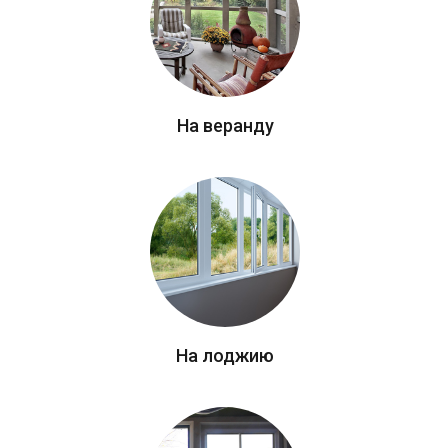
На веранду
На лоджию