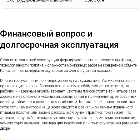
Экструдированный алюминий
Высокая
Финансовый вопрос и
долгосрочная эксплуатация
Стоимость защитной конструкции формируется из типа несущего профиля,
технологичности полотна и сложности монтажных работ на конкретном объекте.
Качественные материалы окупаются за счет отсутствия поломок.
Многих горожан логично интересует сетка на лоджию цена Усть-Каменогорск и
прилегающие районы. Базовая жесткая рамка обойдется дешевле всего, это
рабочий и надежный эконом-вариант. Системы плиссе стоят в три-четыре раза
дороже из-за сложного механизма складывания и применения армированных
нитей, устойчивых к постоянным сгибаниям. Капитальный ремонт москитных
сеток Усть-Каменогорск чаще всего сводится к банальной замене порванного
птицами полотна или замене рассохшихся ручек. Практика показывает, что
дешевле сразу выбрать надежную систему с качественными комплектующими,
чем ежегодно вызывать мастера для перетяжки или поиска улетевшей рамки во
дворе.