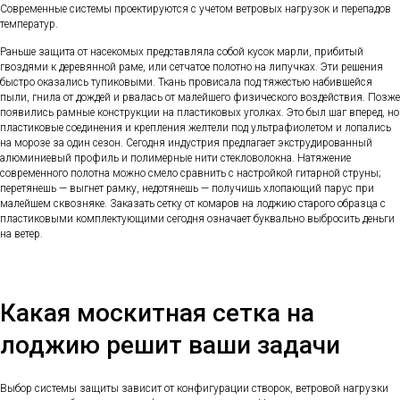
Современные системы проектируются с учетом ветровых нагрузок и перепадов
температур.
Раньше защита от насекомых представляла собой кусок марли, прибитый
гвоздями к деревянной раме, или сетчатое полотно на липучках. Эти решения
быстро оказались тупиковыми. Ткань провисала под тяжестью набившейся
пыли, гнила от дождей и рвалась от малейшего физического воздействия. Позже
появились рамные конструкции на пластиковых уголках. Это был шаг вперед, но
пластиковые соединения и крепления желтели под ультрафиолетом и лопались
на морозе за один сезон. Сегодня индустрия предлагает экструдированный
алюминиевый профиль и полимерные нити стекловолокна. Натяжение
современного полотна можно смело сравнить с настройкой гитарной струны;
перетянешь — выгнет рамку, недотянешь — получишь хлопающий парус при
малейшем сквозняке. Заказать сетку от комаров на лоджию старого образца с
пластиковыми комплектующими сегодня означает буквально выбросить деньги
на ветер.
Какая москитная сетка на
лоджию решит ваши задачи
Выбор системы защиты зависит от конфигурации створок, ветровой нагрузки