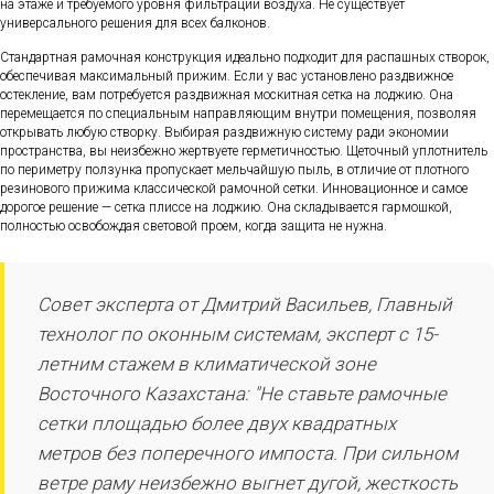
на этаже и требуемого уровня фильтрации воздуха. Не существует
универсального решения для всех балконов.
Стандартная рамочная конструкция идеально подходит для распашных створок,
обеспечивая максимальный прижим. Если у вас установлено раздвижное
остекление, вам потребуется раздвижная москитная сетка на лоджию. Она
перемещается по специальным направляющим внутри помещения, позволяя
открывать любую створку. Выбирая раздвижную систему ради экономии
пространства, вы неизбежно жертвуете герметичностью. Щеточный уплотнитель
по периметру ползунка пропускает мельчайшую пыль, в отличие от плотного
резинового прижима классической рамочной сетки. Инновационное и самое
дорогое решение — сетка плиссе на лоджию. Она складывается гармошкой,
полностью освобождая световой проем, когда защита не нужна.
Совет эксперта от Дмитрий Васильев, Главный
технолог по оконным системам, эксперт с 15-
летним стажем в климатической зоне
Восточного Казахстана: "Не ставьте рамочные
сетки площадью более двух квадратных
метров без поперечного импоста. При сильном
ветре раму неизбежно выгнет дугой, жесткость