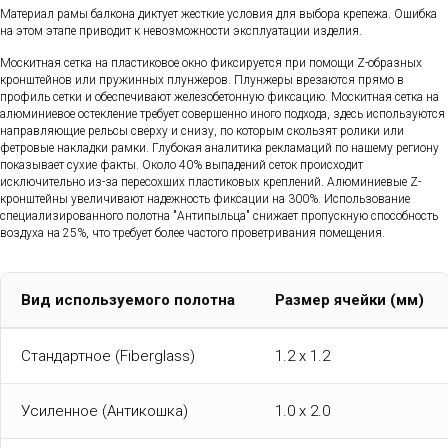
Материал рамы балкона диктует жесткие условия для выбора крепежа. Ошибка
на этом этапе приводит к невозможности эксплуатации изделия.
Москитная сетка на пластиковое окно фиксируется при помощи Z-образных
кронштейнов или пружинных плунжеров. Плунжеры врезаются прямо в
профиль сетки и обеспечивают железобетонную фиксацию. Москитная сетка на
алюминиевое остекление требует совершенно иного подхода, здесь используются
направляющие рельсы сверху и снизу, по которым скользят ролики или
фетровые накладки рамки. Глубокая аналитика рекламаций по нашему региону
показывает сухие факты. Около 40% выпадений сеток происходит
исключительно из-за пересохших пластиковых креплений. Алюминиевые Z-
кронштейны увеличивают надежность фиксации на 300%. Использование
специализированного полотна "Антипыльца" снижает пропускную способность
воздуха на 25%, что требует более частого проветривания помещения.
Вид используемого полотна
Размер ячейки (мм)
Стандартное (Fiberglass)
1.2 x 1.2
Усиленное (Антикошка)
1.0 x 2.0