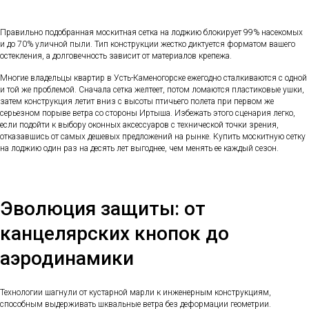
Правильно подобранная москитная сетка на лоджию блокирует 99% насекомых
и до 70% уличной пыли. Тип конструкции жестко диктуется форматом вашего
остекления, а долговечность зависит от материалов крепежа.
Многие владельцы квартир в Усть-Каменогорске ежегодно сталкиваются с одной
и той же проблемой. Сначала сетка желтеет, потом ломаются пластиковые ушки,
затем конструкция летит вниз с высоты птичьего полета при первом же
серьезном порыве ветра со стороны Иртыша. Избежать этого сценария легко,
если подойти к выбору оконных аксессуаров с технической точки зрения,
отказавшись от самых дешевых предложений на рынке. Купить москитную сетку
на лоджию один раз на десять лет выгоднее, чем менять ее каждый сезон.
Эволюция защиты: от
канцелярских кнопок до
аэродинамики
Технологии шагнули от кустарной марли к инженерным конструкциям,
способным выдерживать шквальные ветра без деформации геометрии.