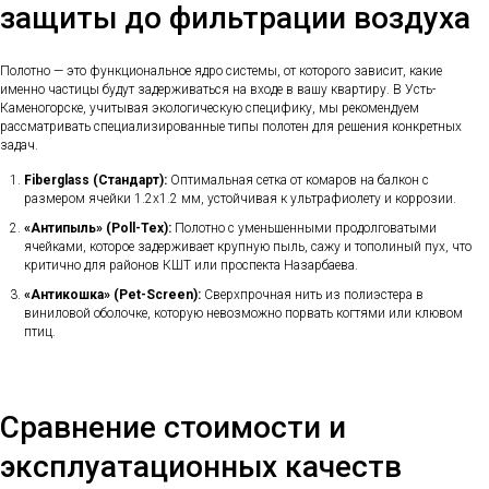
защиты до фильтрации воздуха
Полотно — это функциональное ядро системы, от которого зависит, какие
именно частицы будут задерживаться на входе в вашу квартиру. В Усть-
Каменогорске, учитывая экологическую специфику, мы рекомендуем
рассматривать специализированные типы полотен для решения конкретных
задач.
Fiberglass (Стандарт):
Оптимальная сетка от комаров на балкон с
размером ячейки 1.2х1.2 мм, устойчивая к ультрафиолету и коррозии.
«Антипыль» (Poll-Tex):
Полотно с уменьшенными продолговатыми
ячейками, которое задерживает крупную пыль, сажу и тополиный пух, что
критично для районов КШТ или проспекта Назарбаева.
«Антикошка» (Pet-Screen):
Сверхпрочная нить из полиэстера в
виниловой оболочке, которую невозможно порвать когтями или клювом
птиц.
Сравнение стоимости и
эксплуатационных качеств