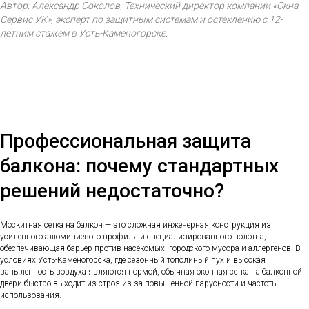
Автор: Александр Соколов, Технический директор компании «Окна-
Сервис УК», эксперт по защитным системам и остеклению с 12-
летним стажем в Усть-Каменогорске.
Профессиональная защита
балкона: почему стандартных
решений недостаточно?
Москитная сетка на балкон — это сложная инженерная конструкция из
усиленного алюминиевого профиля и специализированного полотна,
обеспечивающая барьер против насекомых, городского мусора и аллергенов. В
условиях Усть-Каменогорска, где сезонный тополиный пух и высокая
запыленность воздуха являются нормой, обычная оконная сетка на балконной
двери быстро выходит из строя из-за повышенной парусности и частоты
использования.