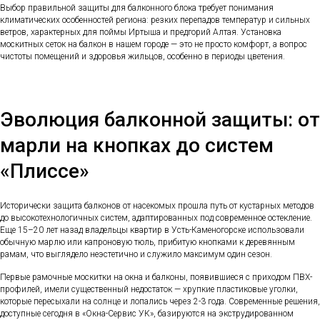
Выбор правильной защиты для балконного блока требует понимания
климатических особенностей региона: резких перепадов температур и сильных
ветров, характерных для поймы Иртыша и предгорий Алтая. Установка
москитных сеток на балкон в нашем городе — это не просто комфорт, а вопрос
чистоты помещений и здоровья жильцов, особенно в периоды цветения.
Эволюция балконной защиты: от
марли на кнопках до систем
«Плиссе»
Исторически защита балконов от насекомых прошла путь от кустарных методов
до высокотехнологичных систем, адаптированных под современное остекление.
Еще 15–20 лет назад владельцы квартир в Усть-Каменогорске использовали
обычную марлю или капроновую тюль, прибитую кнопками к деревянным
рамам, что выглядело неэстетично и служило максимум один сезон.
Первые рамочные москитки на окна и балконы, появившиеся с приходом ПВХ-
профилей, имели существенный недостаток — хрупкие пластиковые уголки,
которые пересыхали на солнце и лопались через 2-3 года. Современные решения,
доступные сегодня в «Окна-Сервис УК», базируются на экструдированном