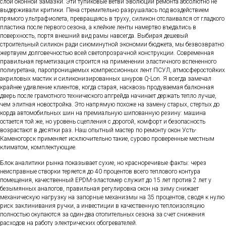
слой оконной замазки. Эти тупиковые ветви эволюции ремонта абсолютно не
выдерживали критики. Пена стремительно разрушалась под воздействием
прямого ультрафиолета, превращаясь в труху, силикон отслаивался от гладкого
пластика после первого сезона, а клейкие ленты намертво въедались в
поверхность, портя внешний вид рамы навсегда. Выбирая дешевый
строительный силикон ради сиюминутной экономии бюджета, мы безвозвратно
жертвуем долговечностью всей светопрозрачной конструкции. Современная
правильная герметизация строится на применении эластичного вспененного
полиуретана, паропроницаемых компрессионных лент ПСУЛ, атмосферостойких
акриловых мастик и силиконизированных шнуров Q-Lon. Я всегда замечал
крайнее удивление клиентов, когда старая, насквозь продуваемая балконная
дверь после грамотного технического апгрейда начинает держать тепло лучше,
чем элитная новостройка. Это напрямую похоже на замену старых, стертых до
корда автомобильных шин на премиальную шипованную резину: машина
остается той же, но уровень сцепления с дорогой, комфорт и безопасность
возрастают в десятки раз. Наш опытный мастер по ремонту окон Усть-
Каменогорск применяет исключительно такие, сурово проверенные местным
климатом, комплектующие.
Блок аналитики рынка показывает сухие, но красноречивые факты: через
неисправные створки теряется до 40 процентов всего теплового контура
помещения, качественный EPDM-эластомер служит до 15 лет против 2 лет у
безымянных аналогов, правильная регулировка окон на зиму снижает
механическую нагрузку на запорные механизмы на 35 процентов, сводя к нулю
риск заклинивания ручки, а инвестиции в качественную теплоизоляцию
полностью окупаются за один-два отопительных сезона за счет снижения
расходов на работу электрических обогревателей.