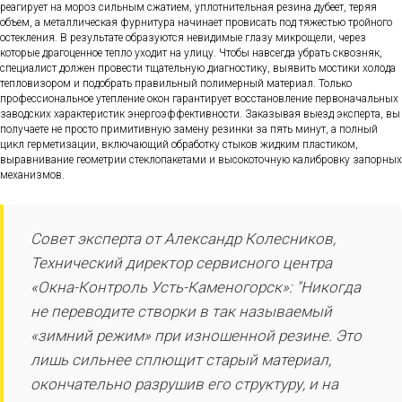
реагирует на мороз сильным сжатием, уплотнительная резина дубеет, теряя
объем, а металлическая фурнитура начинает провисать под тяжестью тройного
остекления. В результате образуются невидимые глазу микрощели, через
которые драгоценное тепло уходит на улицу. Чтобы навсегда убрать сквозняк,
специалист должен провести тщательную диагностику, выявить мостики холода
тепловизором и подобрать правильный полимерный материал. Только
профессиональное утепление окон гарантирует восстановление первоначальных
заводских характеристик энергоэффективности. Заказывая выезд эксперта, вы
получаете не просто примитивную замену резинки за пять минут, а полный
цикл герметизации, включающий обработку стыков жидким пластиком,
выравнивание геометрии стеклопакетами и высокоточную калибровку запорных
механизмов.
Совет эксперта от Александр Колесников,
Технический директор сервисного центра
«Окна-Контроль Усть-Каменогорск»: "Никогда
не переводите створки в так называемый
«зимний режим» при изношенной резине. Это
лишь сильнее сплющит старый материал,
окончательно разрушив его структуру, и на