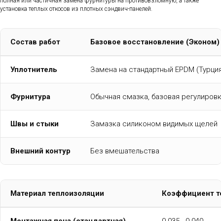
полная или частичная замена фурнитуры на противовзломную, а также
установка теплых откосов из плотных сэндвич-панелей.
Состав работ
Базовое восстановление (Эконом)
Уплотнитель
Замена на стандартный EPDM (Турци
Фурнитура
Обычная смазка, базовая регулиров
Швы и стыки
Замазка силиконом видимых щелей
Внешний контур
Без вмешательства
Материал теплоизоляции
Коэффициент т
Монтажная пена (стандартная)
0.035 - 0.040