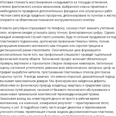
Итоговая стоимость восстановления складывается из площади остекления,
степени фактического износа механизмов, выбранного класса герметика и
необходимости проведения дополнительных фасадных или штукатурных работ.
Честная смета всегда предельно прозрачна, детализирована по пунктам и жестко
опирается на объективные показания инструментального осмотра.
Клиенты регулярно спрашивают по телефону, сколько стоит заказать утепление
окон, искренне ожидая услышать сразу точную, фиксированную цифру. Однако
каждый инженерный случай строго уникален, будь то сильное продувание из-под
пластикового подоконника, критическое провисание тяжелых петель, полное
разрушение внешнего монтажного шва птицами или скрытая трещина в
дистанционной рамке стеклопакета. Окончательная цена формируется
исключительно после того, как профильный специалист проведет тщательный
физический осмотр объекта. Технический процесс включает обязательную
проверку вертикали и горизонтали створки лазерным нивелиром, тактильную
оценку состояния уплотнителя, ревизию всех металлических запорных цапф на
предмет выработки металла, простукивание пластиковых откосов для поиска
скрытых пустот. Я всегда замечал, что именно открытый, доказательный подход
вызывает максимальное доверие. Мы фиксируем все найденные дефекты,
объясняем их физическую природу владельцу квартиры и предлагаем сразу
несколько путей решения, начиная от базового технического обслуживания и
заканчивая премиальной комплексной термомодернизацией проема.
Заказывая выезд, вы инвестируете деньги не просто в рабочее время
монтажника, а в конечный, измеримый результат — гарантированное тепло,
тишину и уют. В подробную смету часто входит демонтаж и перепенивание
уличного отлива, герметизация стыков жидким двухкомпонентным пластиком,