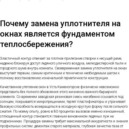
Почему замена уплотнителя на
окнах является фундаментом
теплосбережения?
Эластичный контур отвечает за плотное прилегание створки к несущей раме,
надежно блокируя доступ ледяного уличного воздуха, мелкодисперсной пыли и
городского шума внутрь комнаты. Своевременная замена уплотнителя на окнах
выступает первым, самым критичным и технически необходимым шагом к
полному восстановлению изначальной герметичности конструкции.
Качественное утепление окон в Усть-Каменогорске физически невозможно
представить без полного обновления этого жизненно важного барьерного
элемента. Со временем заводская резиновая смесь неизбежно ссыхается под
солнцем, покрывается микротрещинами, теряет пластификаторы и утрачивает
базовую способность возвращаться в исходную круглую форму после сильного
сжатия. По моему опыту, ровно в 80 процентах вызовов именно изношенный,
сплющенный контур становится главным виновником ледяных луж на
подоконниках. Процедура замены требует максимальной аккуратности и знания
профильных систем: демонтаж старого материала, глубокая зачистка паза от