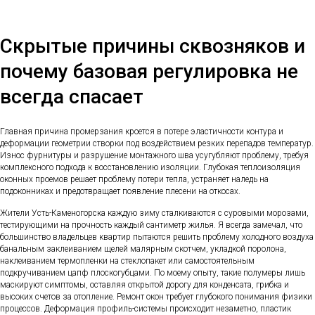
Скрытые причины сквозняков и
почему базовая регулировка не
всегда спасает
Главная причина промерзания кроется в потере эластичности контура и
деформации геометрии створки под воздействием резких перепадов температур.
Износ фурнитуры и разрушение монтажного шва усугубляют проблему, требуя
комплексного подхода к восстановлению изоляции. Глубокая теплоизоляция
оконных проемов решает проблему потери тепла, устраняет наледь на
подоконниках и предотвращает появление плесени на откосах.
Жители Усть-Каменогорска каждую зиму сталкиваются с суровыми морозами,
тестирующими на прочность каждый сантиметр жилья. Я всегда замечал, что
большинство владельцев квартир пытаются решить проблему холодного воздуха
банальным заклеиванием щелей малярным скотчем, укладкой поролона,
наклеиванием термопленки на стеклопакет или самостоятельным
подкручиванием цапф плоскогубцами. По моему опыту, такие полумеры лишь
маскируют симптомы, оставляя открытой дорогу для конденсата, грибка и
высоких счетов за отопление. Ремонт окон требует глубокого понимания физики
процессов. Деформация профиль-системы происходит незаметно, пластик