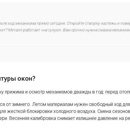
рьте ход механизма прямо сегодня. Откройте створку настежь и повер
жет? Металл работает «на сухую». Вам срочно нужна смазка механиз
итуры окон?
у прижима и осмотр механизмов дважды в год: перед отоп
тся от зимнего. Летом материалам нужен свободный ход дл
для жесткой блокировки холодного воздуха. Смена сезонов
ери. Весенняя калибровка снимает излишнее давление на ре