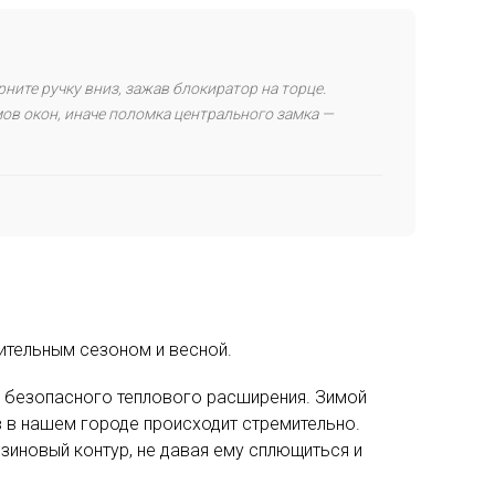
ните ручку вниз, зажав блокиратор на торце.
мов окон, иначе поломка центрального замка —
ительным сезоном и весной.
я безопасного теплового расширения. Зимой
 в нашем городе происходит стремительно.
зиновый контур, не давая ему сплющиться и