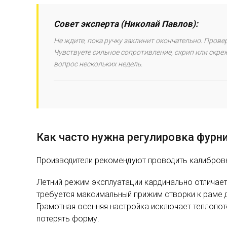
Совет эксперта (Николай Павлов):
Не ждите, пока ручку заклинит окончательно. Прове
Чувствуете сильное сопротивление, скрип или скре
вопрос нескольких недель.
Как часто нужна регулировка фурн
Производители рекомендуют проводить калибровк
Летний режим эксплуатации кардинально отличае
требуется максимальный прижим створки к раме 
Грамотная осенняя настройка исключает теплопот
потерять форму.