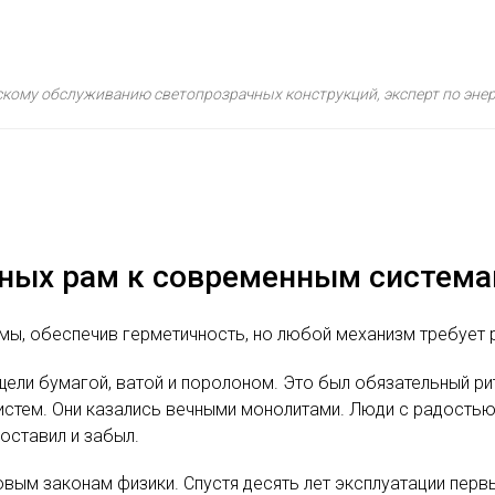
ескому обслуживанию светопрозрачных конструкций, эксперт по эн
нных рам к современным систем
ы, обеспечив герметичность, но любой механизм требует р
ели бумагой, ватой и поролоном. Это был обязательный рит
истем. Они казались вечными монолитами. Люди с радость
оставил и забыл.
овым законам физики. Спустя десять лет эксплуатации перв