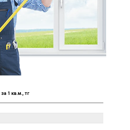
а 1 кв.м., тг