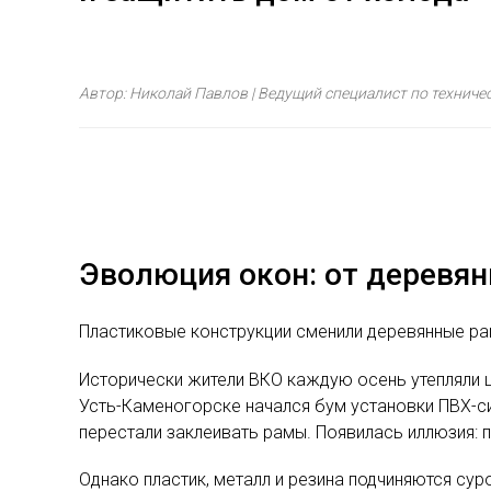
Автор: Николай Павлов | Ведущий специалист по технич
Эволюция окон: от деревя
Пластиковые конструкции сменили деревянные рам
Исторически жители ВКО каждую осень утепляли щ
Усть-Каменогорске начался бум установки ПВХ-с
перестали заклеивать рамы. Появилась иллюзия: п
Однако пластик, металл и резина подчиняются сур