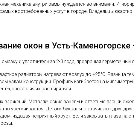
жная механика внутри рамы нуждается во внимании. Игнори
з самых востребованных услуг в городе. Владельцы квартир
ание окон в Усть-Каменогорске 
мазку и уплотнители за 2-3 года, превращая герметичный с
 квартире радиаторы нагревают воздух до +25°C. Разница те
сем узлам конструкции. Профиль изгибается на миллиметры.
енты, заставляя их расширяться.
х вложений. Металлические зацепы и ответные планки ежед
ратно увеличивается. Детали буквально стачивают друг дру
удом, издавая неприятный хруст. Если закрывать глаза на 
орозы.