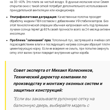
на 35–40%. Это плата за чистый воздух. В душные июльские ночи Семея
открытое окно с такой сеткой потребует дополнительного использования
принудительной вентиляции или кондиционера.
Ультрафиолетовая деградация:
Качественные полотна проходят
обработку жидким ПВХ-составом с добавлением УФ-стабилизаторов. Без
этой технологической операции обычная капроновая нить под прямыми
лучами солнца теряет до 85% своей прочности всего за 24 месяца активн
инсоляции.
Проблема "запекания" пуха:
Тополиный пух, застрявший в ячейках сет
под воздействием влаги и последующего нагрева солнцем образует плот
цементирующую корку. Если ее вовремя не смыть, при попытке свернуть
сетку этот валик грязи повредит внутренние щетки короба.
Совет эксперта от Михаил Колесников,
Технический директор компании по
производству и монтажу оконных систем и
защитных конструкций:
"Если вы заказываете рулонную сетку на
балконную дверь, выбирайте модель с