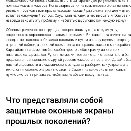
мелкодисперсной пыли, а близость Иртыша гарантирует регулярные налеты
полчищ мошек и комаров. Когда старые сетки на пластиковых окнах начинаю
рваться, провисать или просто надоедает каждый раз снимать их для мытья,
встает закономерный вопрос. Слуш, мил человек, а что выбрать, чтобы раз и
навсегда закрыть эту проблему и не бегать с шуруповертом каждую весну?
Обычные рамочные конструкции, которые штампуют на каждом углу,
откровенно не справляются с нашими реалиями. Вы наверняка замечали, ка
стандартное полотно забивается тополиным пухом за пару недель, превраща
в грязный войлок, а сильный порыв ветра на верхних этажах в микрорайон
Карагайлы или Цементный способен просто выбить рамку из хлипких
пластиковых кармашков. Рулонные москитные сети стали ответом на эти бол
предложив принципиально другой уровень комфорта и эстетики. Давайте бе
лишней скромности и академического занудства разберем, как устроена эта
технология, сколько она реально стоит в Семее и на какие скрытые нюансы
нужно смотреть при заказе, чтобы вас не обвели вокруг пальца.
Что представляли собой
защитные оконные экраны
прошлых поколений?