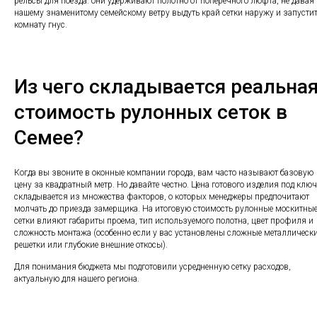
рельсы для поезда: они удерживают полотно от поперечного люфта, не давая
нашему знаменитому семейскому ветру выдуть край сетки наружу и запустит
комнату гнус.
Из чего складывается реальна
стоимость рулонных сеток в
Семее?
Когда вы звоните в оконные компании города, вам часто называют базовую
цену за квадратный метр. Но давайте честно. Цена готового изделия под ключ
складывается из множества факторов, о которых менеджеры предпочитают
молчать до приезда замерщика. На итоговую стоимость рулонные москитны
сетки влияют габариты проема, тип используемого полотна, цвет профиля и
сложность монтажа (особенно если у вас установлены сложные металлическ
решетки или глубокие внешние откосы).
Для понимания бюджета мы подготовили усредненную сетку расходов,
актуальную для нашего региона.