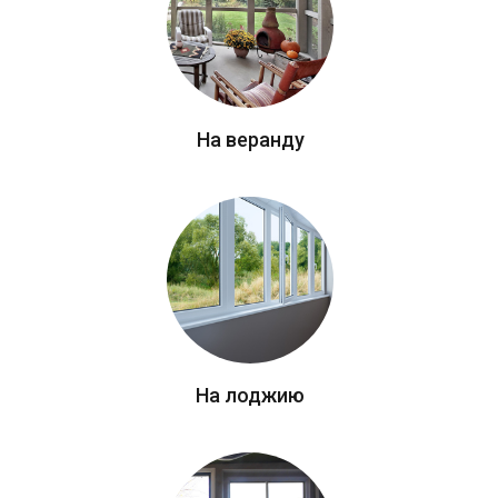
На веранду
На лоджию