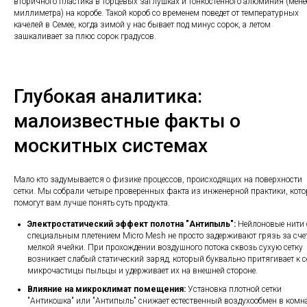
вторичного пластика в торцевых заглушках и тонкостенного алюминия (мене
миллиметра) на коробе. Такой короб со временем поведет от температурных
качелей в Семее, когда зимой у нас бывает под минус сорок, а летом
зашкаливает за плюс сорок градусов.
Глубокая аналитика:
малоизвестные факты о
москитных системах
Мало кто задумывается о физике процессов, происходящих на поверхности
сетки. Мы собрали четыре проверенных факта из инженерной практики, кот
помогут вам лучше понять суть продукта.
Электростатический эффект полотна "Антипыль":
Нейлоновые нити 
специальным плетением Micro Mesh не просто задерживают грязь за сче
мелкой ячейки. При прохождении воздушного потока сквозь сухую сетку
возникает слабый статический заряд, который буквально притягивает к с
микрочастицы пыльцы и удерживает их на внешней стороне.
Влияние на микроклимат помещения:
Установка плотной сетки
"Антикошка" или "Антипыль" снижает естественный воздухообмен в комн