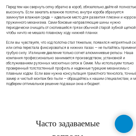
Перед тем как свернуть сетку обратно в короб, обязательно дайте ей полность
высохнуть. Если закатать влажное полотно, внутри короба образуется
замкнутая влажная среда — идеальное место для развития плесени и корроз
пружинного механизма. Сами боковые направляющие шины нужно
периодически очищать от скопившейся грязи обычной старой зубной щеткой
чтобы ничто не мешало плавному ходу нижней планки.
Если вы чувствуете, что ход полотна стал тяжелым, появился неприятный с
или сетка перестала фиксироваться в нижних пазах — не пытайтесь примени
грубую силу. Излишнее давление только согнет алюминиевые рельсы. Наша
компания профессионально занимается производством, установкой и
обслуживанием рулонных москитных сеток в Семее. Мы используем только
проверенный толстостенный профиль и надежные турецкие механизмы с
плавным ходом. Если вам нужна консультация грамотного технолога, точны
замер и чистый монтаж без пыли — обращайтесь к нашим специалистам, и 
подберем оптимальное решение под ваши окна и бюджет.
Часто задаваемые