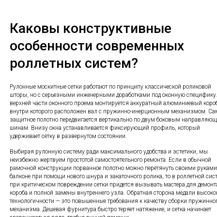
Каковы конструктивные
особенности современных
роллетных систем?
Рулонные москитные сетки работают по принципу классической роликовой
шторы, но с серьезными инженерными доработками под оконную специфику.
верхней части оконного проема монтируется аккуратный алюминиевый короб
внутри которого расположен вал с пружинно-инерционным механизмом. Са
защитное полотно передвигается вертикально по двум боковым направляю
шинам. Внизу окна устанавливается фиксирующий профиль, который
удерживает сетку в развернутом состоянии.
Выбирая рулонную систему ради максимального удобства и эстетики, мы
неизбежно жертвуем простотой самостоятельного ремонта. Если в обычной
рамочной конструкции порванное полотно можно перетянуть своими руками
балконе при помощи нового шнура и закаточного ролика, то в роллетной сис
при критическом повреждении сетки придется вызывать мастера для демон
короба и полной замены внутреннего узла. Обратная сторона медали высоко
технологичности — это повышенные требования к качеству сборки пружинно
механизма. Дешевая фурнитура быстро теряет натяжение, и сетка начинает