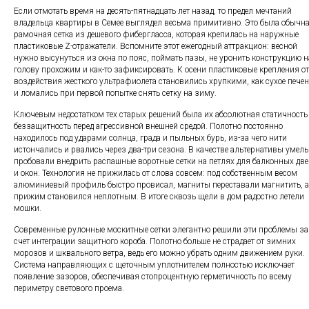
Если отмотать время на десять-пятнадцать лет назад, то предел мечтаний
владельца квартиры в Семее выглядел весьма примитивно. Это была обычн
рамочная сетка из дешевого фибергласса, которая крепилась на наружные
пластиковые Z-отражатели. Вспомните этот ежегодный аттракцион: весной
нужно высунуться из окна по пояс, поймать пазы, не уронить конструкцию н
голову прохожим и как-то зафиксировать. К осени пластиковые крепления от
воздействия жесткого ультрафиолета становились хрупкими, как сухое печен
и ломались при первой попытке снять сетку на зиму.
Ключевым недостатком тех старых решений была их абсолютная статичность
беззащитность перед агрессивной внешней средой. Полотно постоянно
находилось под ударами солнца, града и пыльных бурь, из-за чего нити
истончались и рвались через два-три сезона. В качестве альтернативы умел
пробовали внедрить распашные воротные сетки на петлях для балконных две
и окон. Технология не прижилась от слова совсем: под собственным весом
алюминиевый профиль быстро провисал, магниты переставали магнитить, а
прижим становился неплотным. В итоге сквозь щели в дом радостно летели
мошки.
Современные рулонные москитные сетки элегантно решили эти проблемы за
счет интеграции защитного короба. Полотно больше не страдает от зимних
морозов и шквального ветра, ведь его можно убрать одним движением руки.
Система направляющих с щеточным уплотнителем полностью исключает
появление зазоров, обеспечивая стопроцентную герметичность по всему
периметру светового проема.