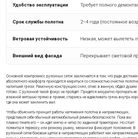
Удобство эксплуатации
Требует полного демонтаж
Срок службы полотна
2–4 года (постоянное воз
Ветровая устойчивость
Низкая, может вылететь 
Внешний вид фасада
Перекрывает световой про
Основной компромисс рулонных сеток заключается в том, что ради достиже
абсолютного комфорта приходится мириться со сложностью очистки полотна
налипшей грязи. Рамочную конструкцию снял, отнес в ванную, обдал душем 
готово. С рулонной такой фокус не пройдет. Придется аккуратно протирать ее
влажной ветошью прямо в проеме, стараясь не вдавливать грязь внутрь кор
где она может заклинить вал.
Чтобы объяснить принцип работы натяжения полотна в направляющих,
представьте себе обычный автомобильный ремень безопасности. Пока вы
плавно тянете его — он идет мягко и четко по заданной траектории. Но стоит
появиться перекосу или резкому рывку, механизм фиксирует положение. В
рулонной сетке боковые щетки в направляющих работают как направляющие