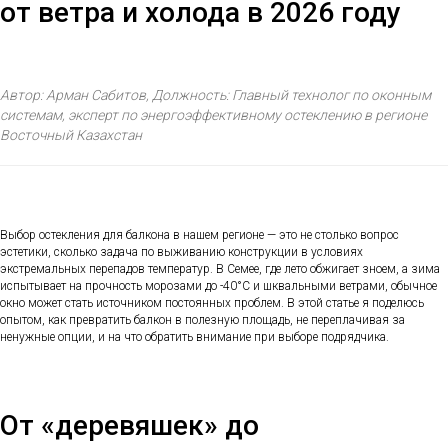
от ветра и холода в 2026 году
Автор: Арман Сабитов, Должность: Главный технолог по оконным
системам, эксперт по энергоэффективному остеклению в регионе
Восточный Казахстан
Выбор остекления для балкона в нашем регионе — это не столько вопрос
эстетики, сколько задача по выживанию конструкции в условиях
экстремальных перепадов температур. В Семее, где лето обжигает зноем, а зима
испытывает на прочность морозами до -40°C и шквальными ветрами, обычное
окно может стать источником постоянных проблем. В этой статье я поделюсь
опытом, как превратить балкон в полезную площадь, не переплачивая за
ненужные опции, и на что обратить внимание при выборе подрядчика.
От «деревяшек» до