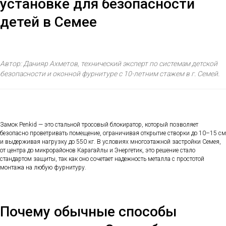
установке для безопасности
детей в Семее
Автор: Данияр Ахметов, технический эксперт по системам детской
безопасности и оконной фурнитуре с 10-летним стажем в г. Семей.
Замок Penkid — это стальной тросовый блокиратор, который позволяет
безопасно проветривать помещение, ограничивая открытие створки до 10–15 см
и выдерживая нагрузку до 550 кг. В условиях многоэтажной застройки Семея,
от центра до микрорайонов Карагайлы и Энергетик, это решение стало
стандартом защиты, так как оно сочетает надежность металла с простотой
монтажа на любую фурнитуру.
Почему обычные способы