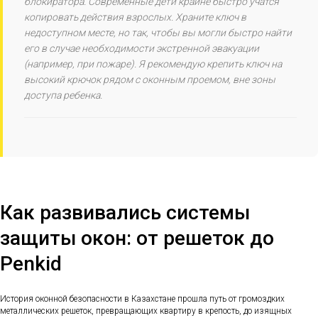
блокиратора. Современные дети крайне быстро учатся
копировать действия взрослых. Храните ключ в
недоступном месте, но так, чтобы вы могли быстро найти
его в случае необходимости экстренной эвакуации
(например, при пожаре). Я рекомендую крепить ключ на
высокий крючок рядом с оконным проемом, вне зоны
доступа ребенка.
Как развивались системы
защиты окон: от решеток до
Penkid
История оконной безопасности в Казахстане прошла путь от громоздких
металлических решеток, превращающих квартиру в крепость, до изящных