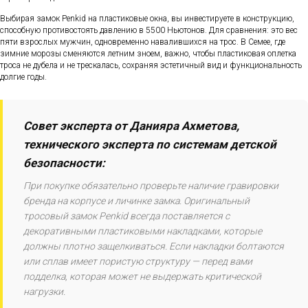
Выбирая замок Penkid на пластиковые окна, вы инвестируете в конструкцию,
способную противостоять давлению в 5500 Ньютонов. Для сравнения: это вес
пяти взрослых мужчин, одновременно навалившихся на трос. В Семее, где
зимние морозы сменяются летним зноем, важно, чтобы пластиковая оплетка
троса не дубела и не трескалась, сохраняя эстетичный вид и функциональность
долгие годы.
Совет эксперта от Данияра Ахметова,
технического эксперта по системам детской
безопасности:
При покупке обязательно проверьте наличие гравировки
бренда на корпусе и личинке замка. Оригинальный
тросовый замок Penkid всегда поставляется с
декоративными пластиковыми накладками, которые
должны плотно защелкиваться. Если накладки болтаются
или сплав имеет пористую структуру — перед вами
подделка, которая может не выдержать критической
нагрузки.