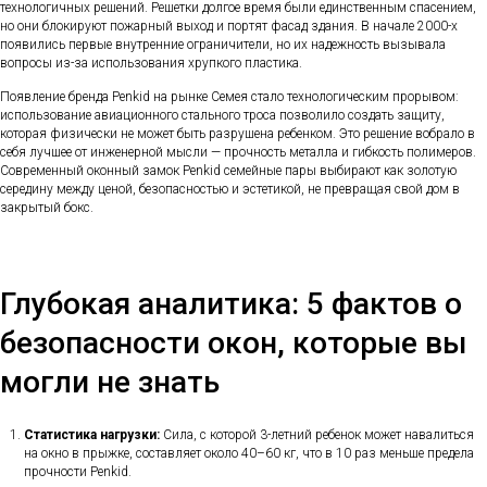
технологичных решений. Решетки долгое время были единственным спасением,
но они блокируют пожарный выход и портят фасад здания. В начале 2000-х
появились первые внутренние ограничители, но их надежность вызывала
вопросы из-за использования хрупкого пластика.
Появление бренда Penkid на рынке Семея стало технологическим прорывом:
использование авиационного стального троса позволило создать защиту,
которая физически не может быть разрушена ребенком. Это решение вобрало в
себя лучшее от инженерной мысли — прочность металла и гибкость полимеров.
Современный оконный замок Penkid семейные пары выбирают как золотую
середину между ценой, безопасностью и эстетикой, не превращая свой дом в
закрытый бокс.
Глубокая аналитика: 5 фактов о
безопасности окон, которые вы
могли не знать
Статистика нагрузки:
Сила, с которой 3-летний ребенок может навалиться
на окно в прыжке, составляет около 40–60 кг, что в 10 раз меньше предела
прочности Penkid.