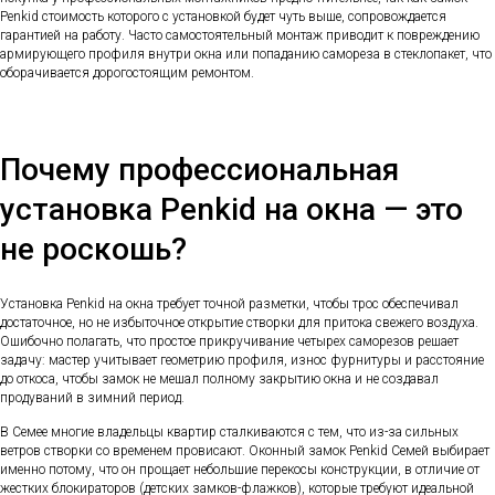
Penkid стоимость которого с установкой будет чуть выше, сопровождается
гарантией на работу. Часто самостоятельный монтаж приводит к повреждению
армирующего профиля внутри окна или попаданию самореза в стеклопакет, что
оборачивается дорогостоящим ремонтом.
Почему профессиональная
установка Penkid на окна — это
не роскошь?
Установка Penkid на окна требует точной разметки, чтобы трос обеспечивал
достаточное, но не избыточное открытие створки для притока свежего воздуха.
Ошибочно полагать, что простое прикручивание четырех саморезов решает
задачу: мастер учитывает геометрию профиля, износ фурнитуры и расстояние
до откоса, чтобы замок не мешал полному закрытию окна и не создавал
продуваний в зимний период.
В Семее многие владельцы квартир сталкиваются с тем, что из-за сильных
ветров створки со временем провисают. Оконный замок Penkid Семей выбирает
именно потому, что он прощает небольшие перекосы конструкции, в отличие от
жестких блокираторов (детских замков-флажков), которые требуют идеальной