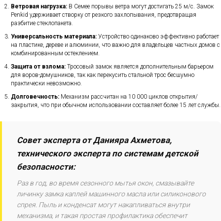
Ветровая нагрузка:
В Семее порывы ветра могут достигать 25 м/с. Замок
Penkid удерживает створку от резкого захлопывания, предотвращая
разбитие стеклопакета.
Универсальность материала:
Устройство одинаково эффективно работает
на пластике, дереве и алюминии, что важно для владельцев частных домов с
комбинированным остеклением.
Защита от взлома:
Тросовый замок является дополнительным барьером
для воров-домушников, так как перекусить стальной трос бесшумно
практически невозможно.
Долговечность:
Механизм рассчитан на 10 000 циклов открытия/
закрытия, что при обычном использовании составляет более 15 лет службы.
Совет эксперта от Данияра Ахметова,
технического эксперта по системам детской
безопасности:
Раз в год, во время сезонного мытья окон, смазывайте
личинку замка каплей машинного масла или силиконового
спрея. Пыль и конденсат могут накапливаться внутри
механизма, и такая простая профилактика обеспечит