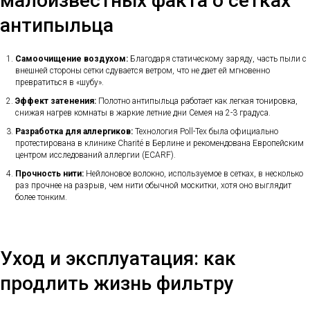
малоизвестных факта о сетках
антипыльца
Самоочищение воздухом:
Благодаря статическому заряду, часть пыли с
внешней стороны сетки сдувается ветром, что не дает ей мгновенно
превратиться в «шубу».
Эффект затенения:
Полотно антипыльца работает как легкая тонировка,
снижая нагрев комнаты в жаркие летние дни Семея на 2-3 градуса.
Разработка для аллергиков:
Технология Poll-Tex была официально
протестирована в клинике Charité в Берлине и рекомендована Европейским
центром исследований аллергии (ECARF).
Прочность нити:
Нейлоновое волокно, используемое в сетках, в несколько
раз прочнее на разрыв, чем нити обычной москитки, хотя оно выглядит
более тонким.
Уход и эксплуатация: как
продлить жизнь фильтру