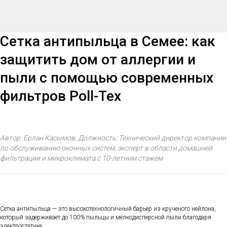
Сетка антипыльца в Семее: как
защитить дом от аллергии и
пыли с помощью современных
фильтров Poll-Tex
Автор: Ерлан Касымов, Должность: Технический директор компании
по обслуживанию оконных систем, эксперт в области домашней
фильтрации и микроклимата с 10-летним стажем
Сетка антипыльца — это высокотехнологичный барьер из крученого нейлона,
который задерживает до 100% пыльцы и мелкодисперсной пыли благодаря
электростатике.