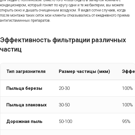
для людей с поллинозом. Вместо того чтобы сидеть в запертой комнате с
кондиционером, который гоняет по кругу одни и те же бактерии, вы можете
открыть окно и дышать очищенным воздухом. Я видел сотни случаев, когда
после монтажа таких сеток мои клиенты отказывались от ежедневного приема
антигистаминных препаратов.
Эффективность фильтрации различных
частиц
Тип загрязнителя
Размер частицы (мкм)
Эффе
Пыльца березы
20-30
100%
Пыльца злаковых
30-50
100%
Дорожная пыль
50-100
95%