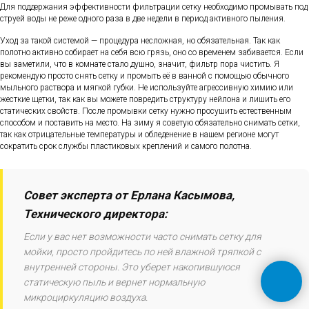
Для поддержания эффективности фильтрации сетку необходимо промывать под
струей воды не реже одного раза в две недели в период активного пыления.
Уход за такой системой — процедура несложная, но обязательная. Так как
полотно активно собирает на себя всю грязь, оно со временем забивается. Если
вы заметили, что в комнате стало душно, значит, фильтр пора чистить. Я
рекомендую просто снять сетку и промыть её в ванной с помощью обычного
мыльного раствора и мягкой губки. Не используйте агрессивную химию или
жесткие щетки, так как вы можете повредить структуру нейлона и лишить его
статических свойств. После промывки сетку нужно просушить естественным
способом и поставить на место. На зиму я советую обязательно снимать сетки,
так как отрицательные температуры и обледенение в нашем регионе могут
сократить срок службы пластиковых креплений и самого полотна.
Совет эксперта от Ерлана Касымова,
Технического директора:
Если у вас нет возможности часто снимать сетку для
мойки, просто пройдитесь по ней влажной тряпкой с
внутренней стороны. Это уберет накопившуюся
статическую пыль и вернет нормальную
микроциркуляцию воздуха.