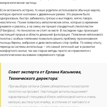
микроскопические частицы.
Если вспомнить историю, то наши родители использовали обычную марлю,
которую крепили кнопками к деревянным рамам. Это решение было
одноразовым, быстро забивалось грязью и выглядело, мягко говоря,
неэстетично. Позже появились металлические сетки, которые со временем
ржавели и рвались, а на смену им пришел стандартный стеклопластик
(Fiberglass). Но технологии не стоят на месте. В последние годы произошел
настоящий прорыв в области домашней фильтрации. Появление нейлонового
полотна с особым плетением позволило решить проблему проникновения
пыльцы березы, амброзии и даже мельчайших спор грибов. По моему опыту,
переход на системы антипыльца — это самый логичный шаг в развитии
комфортного жилья, так как старые методы просто не справляются с
экологическими вызовами современного города.
Совет эксперта от Ерлана Касымова,
Технического директора:
При выборе сетки в Семее обязательно посмотрите
полотно на просвет. Настоящая антипыльца имеет
характерный глянцевый блеск нейлоновой нити и очень
мелкую, вытянутую ячейку, в отличие от матового и