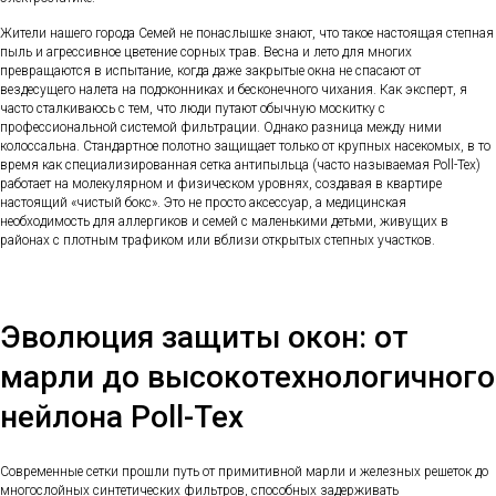
Жители нашего города Семей не понаслышке знают, что такое настоящая степная
пыль и агрессивное цветение сорных трав. Весна и лето для многих
превращаются в испытание, когда даже закрытые окна не спасают от
вездесущего налета на подоконниках и бесконечного чихания. Как эксперт, я
часто сталкиваюсь с тем, что люди путают обычную москитку с
профессиональной системой фильтрации. Однако разница между ними
колоссальна. Стандартное полотно защищает только от крупных насекомых, в то
время как специализированная сетка антипыльца (часто называемая Poll-Tex)
работает на молекулярном и физическом уровнях, создавая в квартире
настоящий «чистый бокс». Это не просто аксессуар, а медицинская
необходимость для аллергиков и семей с маленькими детьми, живущих в
районах с плотным трафиком или вблизи открытых степных участков.
Эволюция защиты окон: от
марли до высокотехнологичного
нейлона Poll-Tex
Современные сетки прошли путь от примитивной марли и железных решеток до
многослойных синтетических фильтров, способных задерживать