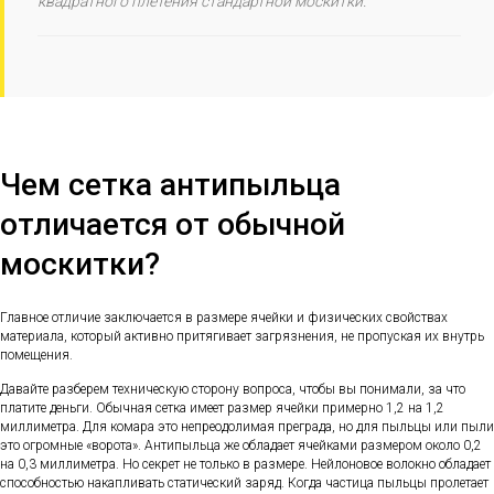
квадратного плетения стандартной москитки.
Чем сетка антипыльца
отличается от обычной
москитки?
Главное отличие заключается в размере ячейки и физических свойствах
материала, который активно притягивает загрязнения, не пропуская их внутрь
помещения.
Давайте разберем техническую сторону вопроса, чтобы вы понимали, за что
платите деньги. Обычная сетка имеет размер ячейки примерно 1,2 на 1,2
миллиметра. Для комара это непреодолимая преграда, но для пыльцы или пыли
это огромные «ворота». Антипыльца же обладает ячейками размером около 0,2
на 0,3 миллиметра. Но секрет не только в размере. Нейлоновое волокно обладает
способностью накапливать статический заряд. Когда частица пыльцы пролетает