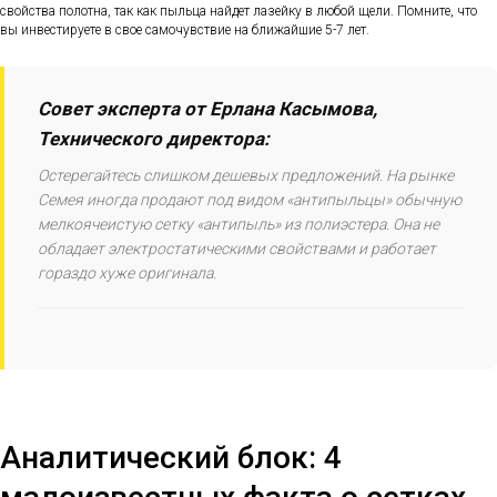
свойства полотна, так как пыльца найдет лазейку в любой щели. Помните, что
вы инвестируете в свое самочувствие на ближайшие 5-7 лет.
Совет эксперта от Ерлана Касымова,
Технического директора:
Остерегайтесь слишком дешевых предложений. На рынке
Семея иногда продают под видом «антипыльцы» обычную
мелкоячеистую сетку «антипыль» из полиэстера. Она не
обладает электростатическими свойствами и работает
гораздо хуже оригинала.
Аналитический блок: 4