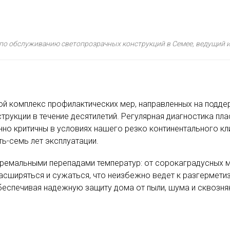
 по обслуживанию светопрозрачных конструкций в Семее, ведущий и
й комплекс профилактических мер, направленных на подде
трукции в течение десятилетий. Регулярная диагностика пл
но критичны в условиях нашего резко континентального кл
ь-семь лет эксплуатации.
тремальными перепадами температур: от сорокаградусных м
расширяться и сужаться, что неизбежно ведет к разгермет
беспечивая надежную защиту дома от пыли, шума и сквозня