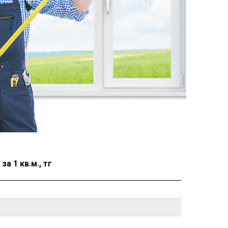
а 1 кв.м., тг