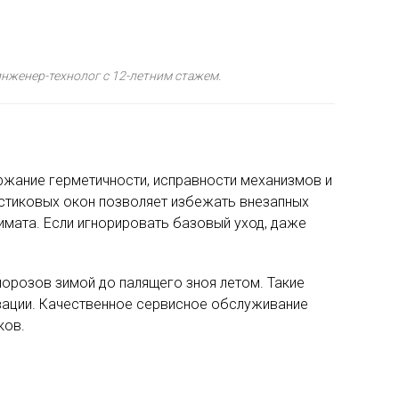
нженер-технолог с 12-летним стажем.
ржание герметичности, исправности механизмов и
астиковых окон позволяет избежать внезапных
имата. Если игнорировать базовый уход, даже
орозов зимой до палящего зноя летом. Такие
изации. Качественное сервисное обслуживание
ков.