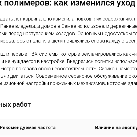
 полимеров: как изменился уход
дцать лет кардинально изменила подход к их содержанию, 
 Ранее владельцы домов в Семее использовали деревянные
ами перед наступлением холодов. Основным недостатком те
ровалось от влаги, а щели появлялись снова каждую весн
ишли первые ПВХ-системы, которые рекламировались как «н
ен и не нуждается в настройке. Внедрялись попытки исполь
 быстро показала свою несостоятельность. Силикон намертв
» и двигаться. Современное сервисное обслуживание окон
ецизионной настройки прижимных механизмов, которые адап
ных работ
Рекомендуемая частота
Влияние на экспл