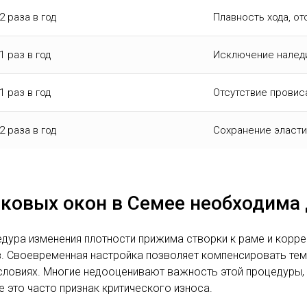
2 раза в год
Плавность хода, от
1 раз в год
Исключение наледи
1 раз в год
Отсутствие провис
2 раза в год
Сохранение эласти
иковых окон в Семее необходима
едура изменения плотности прижима створки к раме и корр
. Своевременная настройка позволяет компенсировать тем
словиях. Многие недооценивают важность этой процедуры, с
 это часто признак критического износа.