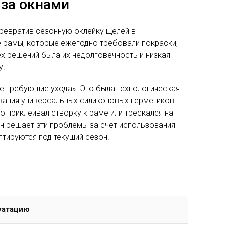
 за окнами
превратив сезонную оклейку щелей в
 рамы, которые ежегодно требовали покраски,
х решений была их недолговечность и низкая
у.
е требующие ухода». Это была технологическая
зования универсальных силиконовых герметиков
о приклеивал створку к раме или трескался на
 решает эти проблемы за счет использования
тируются под текущий сезон.
уатацию