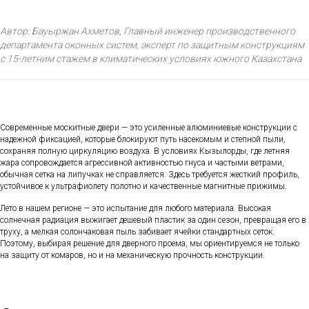
Автор: Бауыржан Ахметов, Главный инженер производственного
департамента оконных систем, эксперт по защитным конструкциям
с 15-летним стажем в климатических условиях южного Казахстана
Современные москитные двери — это усиленные алюминиевые конструкции с
надежной фиксацией, которые блокируют путь насекомым и степной пыли,
сохраняя полную циркуляцию воздуха. В условиях Кызылорды, где летняя
жара сопровождается агрессивной активностью гнуса и частыми ветрами,
обычная сетка на липучках не справляется. Здесь требуется жесткий профиль,
устойчивое к ультрафиолету полотно и качественные магнитные прижимы.
Лето в нашем регионе — это испытание для любого материала. Высокая
солнечная радиация выжигает дешевый пластик за один сезон, превращая его в
труху, а мелкая солончаковая пыль забивает ячейки стандартных сеток.
Поэтому, выбирая решение для дверного проема, мы ориентируемся не только
на защиту от комаров, но и на механическую прочность конструкции.