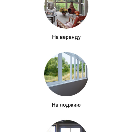
На веранду
На лоджию