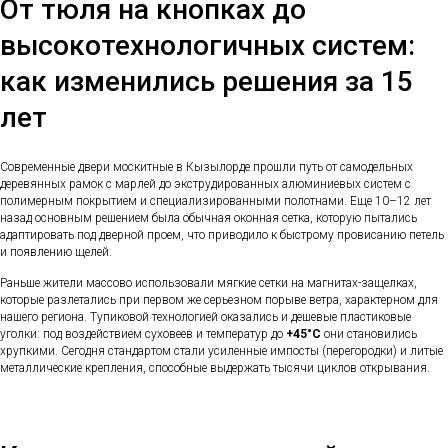
От тюля на кнопках до
высокотехнологичных систем:
как изменились решения за 15
лет
Современные двери москитные в Кызылорде прошли путь от самодельных
деревянных рамок с марлей до экструдированных алюминиевых систем с
полимерным покрытием и специализированными полотнами. Еще 10–12 лет
назад основным решением была обычная оконная сетка, которую пытались
адаптировать под дверной проем, что приводило к быстрому провисанию петель
и появлению щелей.
Раньше жители массово использовали мягкие сетки на магнитах-защелках,
которые разлетались при первом же серьезном порыве ветра, характерном для
нашего региона. Тупиковой технологией оказались и дешевые пластиковые
уголки: под воздействием суховеев и температур до
+45°C
они становились
хрупкими. Сегодня стандартом стали усиленные импосты (перегородки) и литые
металлические крепления, способные выдержать тысячи циклов открывания.