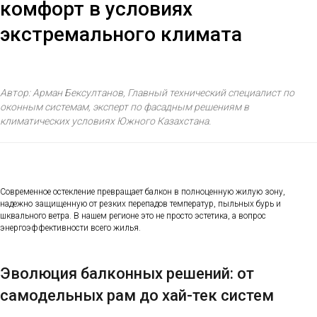
комфорт в условиях
экстремального климата
Автор: Арман Бексултанов, Главный технический специалист по
оконным системам, эксперт по фасадным решениям в
климатических условиях Южного Казахстана.
Современное остекление превращает балкон в полноценную жилую зону,
надежно защищенную от резких перепадов температур, пыльных бурь и
шквального ветра. В нашем регионе это не просто эстетика, а вопрос
энергоэффективности всего жилья.
Эволюция балконных решений: от
самодельных рам до хай-тек систем