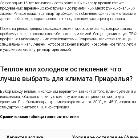
За последние 15 лет технологии остекления в Кызылорде прошли путь от
продуваемых деревянных конструкций до герметичных многофункциональных
систем. Раньше владельцы квартир обходились обычным одинарным стеклом в
деревянной раме, которое рассыхалось под солнцем уже через два сезона.
Позже на рынок пришло «холодное» алюминиевое остекление, которое решало
проблему пыли, но оказывалось бесполезным зимой. Сегодня доминирует ПВХ-
профиль с многокамерными стеклопакетами. Современные системы оснащены
специальным напылением, которое отражает избыточное солнечное тепло летом
и удерживает его внутри квартиры зимой.
Теплое или холодное остекление: что
лучше выбрать для климата Приаралья?
Выбор между теплым и холодным вариантом зависит от того, планируете ли вы
использовать балкон как жилую комнату или как защищенное место для
хранения. Для Кызылорды, где температура скачет от -30°C до +45°C, «золотым
стандартом» считается ПВХ-конструкция.
Сравнительная таблица типов остекления
Характеристика
Холодное остекление (Алю