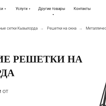
ки
Услуги
Другие товары
Контакты
ные сетки Кызылорда
Решетки на окна
Металличес
→
→
Е РЕШЕТКИ НА
РДА
 от