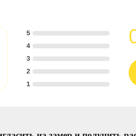
5
4
3
2
1
гласить на замер и получить ра