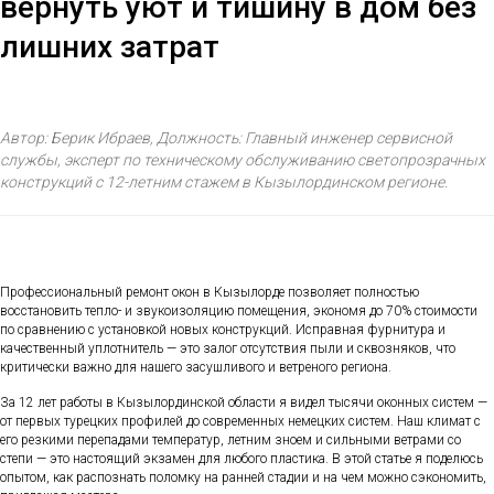
вернуть уют и тишину в дом без
лишних затрат
Автор: Берик Ибраев, Должность: Главный инженер сервисной
службы, эксперт по техническому обслуживанию светопрозрачных
конструкций с 12-летним стажем в Кызылординском регионе.
Профессиональный ремонт окон в Кызылорде позволяет полностью
восстановить тепло- и звукоизоляцию помещения, экономя до 70% стоимости
по сравнению с установкой новых конструкций. Исправная фурнитура и
качественный уплотнитель — это залог отсутствия пыли и сквозняков, что
критически важно для нашего засушливого и ветреного региона.
За 12 лет работы в Кызылординской области я видел тысячи оконных систем —
от первых турецких профилей до современных немецких систем. Наш климат с
его резкими перепадами температур, летним зноем и сильными ветрами со
степи — это настоящий экзамен для любого пластика. В этой статье я поделюсь
опытом, как распознать поломку на ранней стадии и на чем можно сэкономить,