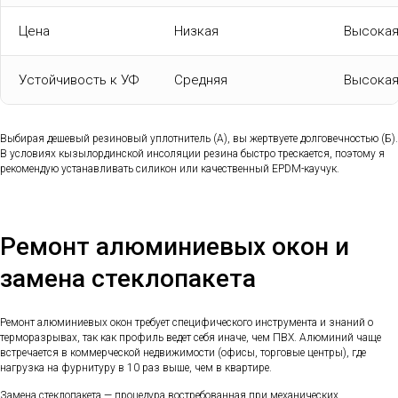
Цена
Низкая
Высока
Устойчивость к УФ
Средняя
Высока
Выбирая дешевый резиновый уплотнитель (А), вы жертвуете долговечностью (Б).
В условиях кызылординской инсоляции резина быстро трескается, поэтому я
рекомендую устанавливать силикон или качественный EPDM-каучук.
Ремонт алюминиевых окон и
замена стеклопакета
Ремонт алюминиевых окон требует специфического инструмента и знаний о
терморазрывах, так как профиль ведет себя иначе, чем ПВХ. Алюминий чаще
встречается в коммерческой недвижимости (офисы, торговые центры), где
нагрузка на фурнитуру в 10 раз выше, чем в квартире.
Замена стеклопакета — процедура востребованная при механических