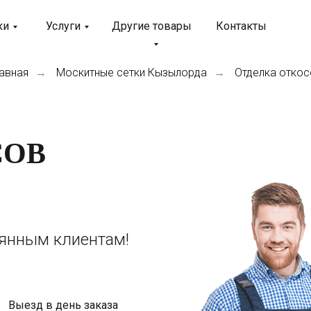
ки
Услуги
Другие товары
Контакты
авная
Москитные сетки Кызылорда
Отделка откос
→
→
СОВ
оянным клиентам!
Выезд в день заказа