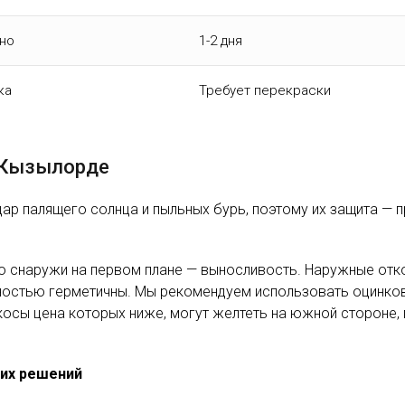
кно
1-2 дня
ка
Требует перекраски
 Кызылорде
р палящего солнца и пыльных бурь, поэтому их защита — п
то снаружи на первом плане — выносливость. Наружные отк
олностью герметичны. Мы рекомендуем использовать оцинко
осы цена которых ниже, могут желтеть на южной стороне,
них решений