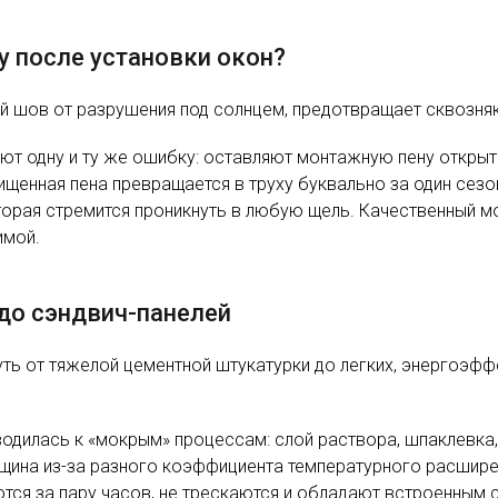
у после установки окон?
 шов от разрушения под солнцем, предотвращает сквозняки
т одну и ту же ошибку: оставляют монтажную пену открыто
щенная пена превращается в труху буквально за один сезон
оторая стремится проникнуть в любую щель. Качественный мо
имой.
до сэндвич-панелей
путь от тяжелой цементной штукатурки до легких, энергоэф
дилась к «мокрым» процессам: слой раствора, шпаклевка, п
щина из-за разного коэффициента температурного расширен
тся за пару часов, не трескаются и обладают встроенным с