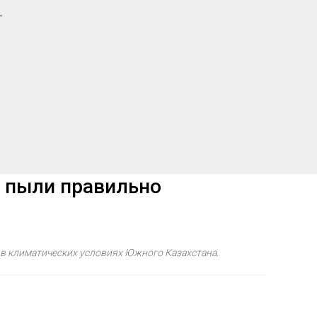
т
и пыли правильно
 в климатических условиях Южного Казахстана.