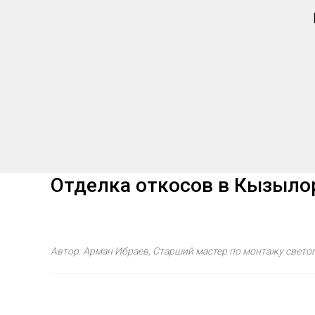
Отделка откосов в Кызылор
Автор: Арман Ибраев, Старший мастер по монтажу светоп