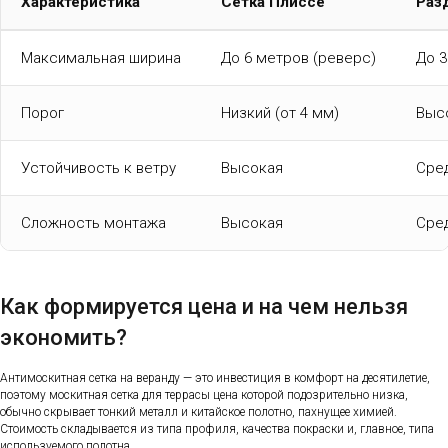
Характеристика
Сетка Плиссе
Раз
Максимальная ширина
До 6 метров (реверс)
До 3
Порог
Низкий (от 4 мм)
Высо
Устойчивость к ветру
Высокая
Сре
Сложность монтажа
Высокая
Сре
Как формируется цена и на чем нельзя
экономить?
Антимоскитная сетка на веранду — это инвестиция в комфорт на десятилетие,
поэтому москитная сетка для террасы цена которой подозрительно низка,
обычно скрывает тонкий металл и китайское полотно, пахнущее химией.
Стоимость складывается из типа профиля, качества покраски и, главное, типа
используемого полотна.