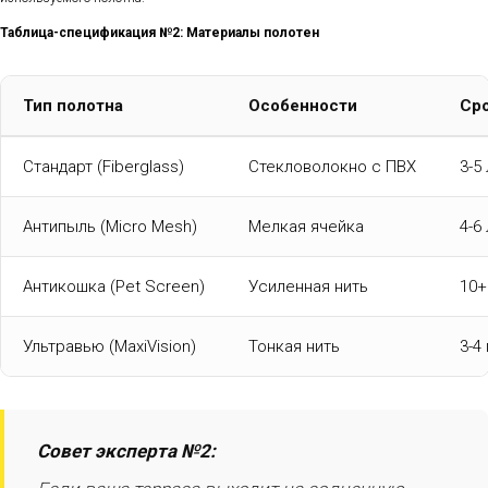
Таблица-спецификация №2: Материалы полотен
Тип полотна
Особенности
Ср
Стандарт (Fiberglass)
Стекловолокно с ПВХ
3-5
Антипыль (Micro Mesh)
Мелкая ячейка
4-6
Антикошка (Pet Screen)
Усиленная нить
10+
Ультравью (MaxiVision)
Тонкая нить
3-4
Совет эксперта №2: