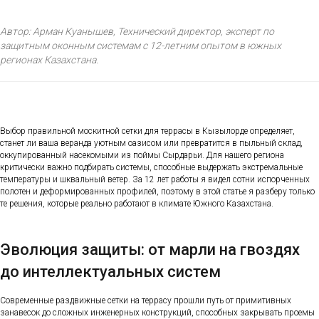
Автор: Арман Куанышев, Технический директор, эксперт по
защитным оконным системам с 12-летним опытом в южных
регионах Казахстана.
Выбор правильной москитной сетки для террасы в Кызылорде определяет,
станет ли ваша веранда уютным оазисом или превратится в пыльный склад,
оккупированный насекомыми из поймы Сырдарьи. Для нашего региона
критически важно подбирать системы, способные выдержать экстремальные
температуры и шквальный ветер. За 12 лет работы я видел сотни испорченных
полотен и деформированных профилей, поэтому в этой статье я разберу только
те решения, которые реально работают в климате Южного Казахстана.
Эволюция защиты: от марли на гвоздях
до интеллектуальных систем
Современные раздвижные сетки на террасу прошли путь от примитивных
занавесок до сложных инженерных конструкций, способных закрывать проемы