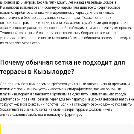
шириной до 6 метров. Десять-пятнадцать лет назад владельцы домов в
Кызылорде использовали обычную марлю или дешевое фиберглассовое
полотно, прибитое штапиками к деревянному каркасу, что выглядело
неэстетично и быстро разрушалось под солнцем. Позже появились
классические рамочные сетки, но они оказались неудобными для террас из-за
ограниченности размеров и постоянной необходимости их снимать для прохода.
Тупиковой технологией стали рулонные системы бюджетного сегмента: в
условиях нашей запыленности механизм быстро забивался песком и выходил
из строя уже через сезон.
Почему обычная сетка не подходит для
террасы в Кызылорде?
Для защиты больших проемов требуется усиленный алюминиевый профиль и
полотно с повышенной устойчивостью к ультрафиолету, так как обычный
пластик выгорает и становится хрупким за одно лето. Климат нашего города
диктует свои правила: резкие перепады температур и высокая ветровая нагрузка
требуют жесткой фиксации полотна. Если на стандартное окно можно поставить
бюджетный вариант, то сетка на окна и двери террасы должна иметь
антивандальные свойства и надежную фурнитуру.