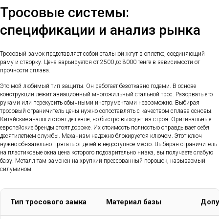
Тросовые системы:
спецификации и анализ рынка
Тросовый замок представляет собой стальной жгут в оплетке, соединяющий
раму и створку. Цена варьируется от 2500 до 8000 тенге в зависимости от
прочности сплава.
Это мой любимый тип защиты. Он работает безотказно годами. В основе
конструкции лежит авиационный многожильный стальной трос. Разорвать его
руками или перекусить обычными инструментами невозможно. Выбирая
тросовый ограничитель цены нужно сопоставлять с качеством сплава основы.
Китайские аналоги стоят дешевле, но быстро выходят из строя. Оригинальные
европейские бренды стоят дороже. Их стоимость полностью оправдывает себя
десятилетием службы. Механизм надежно блокируется ключом. Этот ключ
нужно обязательно прятать от детей в недоступное место. Выбирая ограничитель
на пластиковые окна цена которого подозрительно низка, вы получаете слабую
базу. Металл там заменен на хрупкий прессованный порошок, называемый
силумином.
Тип тросового замка
Материал базы
Допу