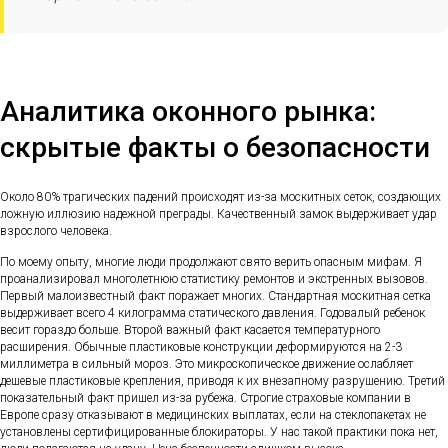
Аналитика оконного рынка:
скрытые факты о безопасности
Около 80% трагических падений происходят из-за москитных сеток, создающих
ложную иллюзию надежной преграды. Качественный замок выдерживает удар
взрослого человека.
По моему опыту, многие люди продолжают свято верить опасным мифам. Я
проанализировал многолетнюю статистику ремонтов и экстренных вызовов.
Первый малоизвестный факт поражает многих. Стандартная москитная сетка
выдерживает всего 4 килограмма статического давления. Годовалый ребенок
весит гораздо больше. Второй важный факт касается температурного
расширения. Обычные пластиковые конструкции деформируются на 2-3
миллиметра в сильный мороз. Это микроскопическое движение ослабляет
дешевые пластиковые крепления, приводя к их внезапному разрушению. Третий
показательный факт пришел из-за рубежа. Строгие страховые компании в
Европе сразу отказывают в медицинских выплатах, если на стеклопакетах не
установлены сертифицированные блокираторы. У нас такой практики пока нет,