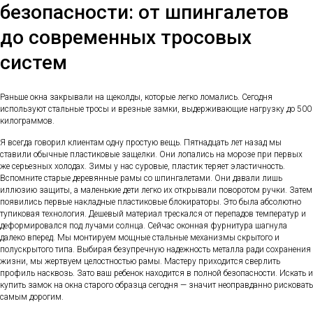
безопасности: от шпингалетов
до современных тросовых
систем
Раньше окна закрывали на щеколды, которые легко ломались. Сегодня
используют стальные тросы и врезные замки, выдерживающие нагрузку до 500
килограммов.
Я всегда говорил клиентам одну простую вещь. Пятнадцать лет назад мы
ставили обычные пластиковые защелки. Они лопались на морозе при первых
же серьезных холодах. Зимы у нас суровые, пластик теряет эластичность.
Вспомните старые деревянные рамы со шпингалетами. Они давали лишь
иллюзию защиты, а маленькие дети легко их открывали поворотом ручки. Затем
появились первые накладные пластиковые блокираторы. Это была абсолютно
тупиковая технология. Дешевый материал трескался от перепадов температур и
деформировался под лучами солнца. Сейчас оконная фурнитура шагнула
далеко вперед. Мы монтируем мощные стальные механизмы скрытого и
полускрытого типа. Выбирая безупречную надежность металла ради сохранения
жизни, мы жертвуем целостностью рамы. Мастеру приходится сверлить
профиль насквозь. Зато ваш ребенок находится в полной безопасности. Искать и
купить замок на окна старого образца сегодня — значит неоправданно рисковать
самым дорогим.