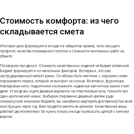
Стоимость комфорта: из чего
складывается смета
Итоговая цена формируется исходя из габаритов проема, типа несущего
профиля, качества полимерного полотна и сложности монтажных работ на
объекте.
Поговорим про деньги. Стоимость качественных изделий не бывает копеечной.
Бюджет формируется из нескольких факторов. Во-первых, это сам
экструдированный металл рамы. Он обязан быть жестким, с хорошим слоем
порошкового окраса, который не выгорит на солнце. Во-вторых, фурнитура.
Кевларовые нити, подшипники скольжения, надежные магнитные замки стоят
денег. И когда вы ищете дешевые варианты на пластиковые окна, помните про
один критический нюанс. Выбирая откровенно дешевый крепеж ради
сиюминутной экономии бюджета, вы неизбежно жертвуете долговечностью всей
конструкции через год. Вам придется менять ее целиком. Качественная вещь
работает десятилетиями. Ее нужно только иногда пылесосить щеткой с мягким
ворсом.