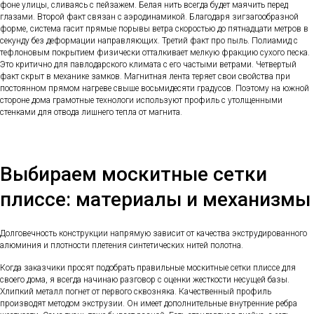
фоне улицы, сливаясь с пейзажем. Белая нить всегда будет маячить перед
глазами. Второй факт связан с аэродинамикой. Благодаря зигзагообразной
форме, система гасит прямые порывы ветра скоростью до пятнадцати метров в
секунду без деформации направляющих. Третий факт про пыль. Полиамид с
тефлоновым покрытием физически отталкивает мелкую фракцию сухого песка.
Это критично для павлодарского климата с его частыми ветрами. Четвертый
факт скрыт в механике замков. Магнитная лента теряет свои свойства при
постоянном прямом нагреве свыше восьмидесяти градусов. Поэтому на южной
стороне дома грамотные технологи используют профиль с утолщенными
стенками для отвода лишнего тепла от магнита.
Выбираем москитные сетки
плиссе: материалы и механизмы
Долговечность конструкции напрямую зависит от качества экструдированного
алюминия и плотности плетения синтетических нитей полотна.
Когда заказчики просят подобрать правильные москитные сетки плиссе для
своего дома, я всегда начинаю разговор с оценки жесткости несущей базы.
Хлипкий металл погнет от первого сквозняка. Качественный профиль
производят методом экструзии. Он имеет дополнительные внутренние ребра