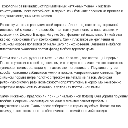
Технологии развивались от примитивных натяжных тканей к жестким
конструкциям, пока потребность в перекрытии больших проемов не привела к
созданию складных механизмов.
Расскажу историю развития этой отрасли. Лет пятнадцать назад вершиной
инженерной мысли считалась обычная натянутая ткань на пластиковых z-
креплениях. Дешево. Быстро. Но у нее был фатальный недостаток. Зимой этот
каркас нужно снимать и где-то хранить. Сами пластиковые крепления на
сильном морозе лопаются от малейшего прикосновения. Внешний вид белой
пластиковой окантовки портит фасад любого дорогого дома.
Потом появились рулонные механизмы. Казалось, это настоящий прорыв.
Полотно уезжает в короб над стеклом, его не нужно снимать. Но это оказалась
тупиковая ветвь эволюции для нашего степного климата. Пружина внутри
короба постоянно забивалась мелким песком. Направляющие клинило. При
сильном порыве ветра полотно с треском вылетало из пазов. Выбирая
рулонную систему ради возможности спрятать ткань в короб, мы неизбежно
жертвуем надежностью механики в условиях постоянной пыли.
Затем инженеры предложили принципиально иной подход. Они убрали пружину
вообще. Современное складное решение элегантно решает проблемы
предшественников. Ткань просто собирается в гармошку сбоку. Ломаться там
нечему, а жесткость полотна обеспечивается самой формой складок.