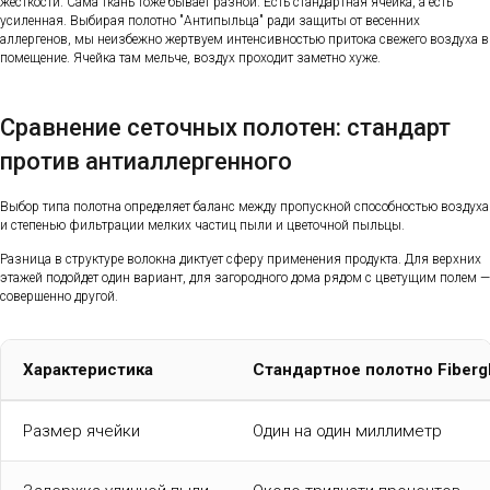
жесткости. Сама ткань тоже бывает разной. Есть стандартная ячейка, а есть
усиленная. Выбирая полотно "Антипыльца" ради защиты от весенних
аллергенов, мы неизбежно жертвуем интенсивностью притока свежего воздуха в
помещение. Ячейка там мельче, воздух проходит заметно хуже.
Сравнение сеточных полотен: стандарт
против антиаллергенного
Выбор типа полотна определяет баланс между пропускной способностью воздуха
и степенью фильтрации мелких частиц пыли и цветочной пыльцы.
Разница в структуре волокна диктует сферу применения продукта. Для верхних
этажей подойдет один вариант, для загородного дома рядом с цветущим полем —
совершенно другой.
Характеристика
Стандартное полотно Fiberg
Размер ячейки
Один на один миллиметр