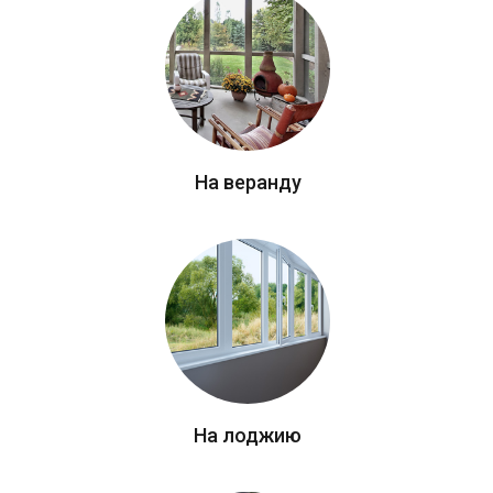
На веранду
На лоджию