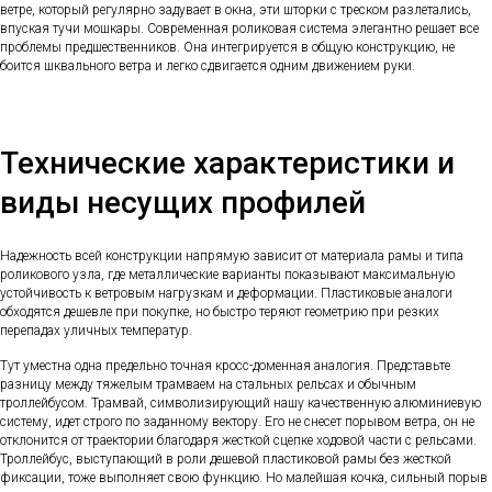
ветре, который регулярно задувает в окна, эти шторки с треском разлетались,
впуская тучи мошкары. Современная роликовая система элегантно решает все
проблемы предшественников. Она интегрируется в общую конструкцию, не
боится шквального ветра и легко сдвигается одним движением руки.
Технические характеристики и
виды несущих профилей
Надежность всей конструкции напрямую зависит от материала рамы и типа
роликового узла, где металлические варианты показывают максимальную
устойчивость к ветровым нагрузкам и деформации. Пластиковые аналоги
обходятся дешевле при покупке, но быстро теряют геометрию при резких
перепадах уличных температур.
Тут уместна одна предельно точная кросс-доменная аналогия. Представьте
разницу между тяжелым трамваем на стальных рельсах и обычным
троллейбусом. Трамвай, символизирующий нашу качественную алюминиевую
систему, идет строго по заданному вектору. Его не снесет порывом ветра, он не
отклонится от траектории благодаря жесткой сцепке ходовой части с рельсами.
Троллейбус, выступающий в роли дешевой пластиковой рамы без жесткой
фиксации, тоже выполняет свою функцию. Но малейшая кочка, сильный порыв