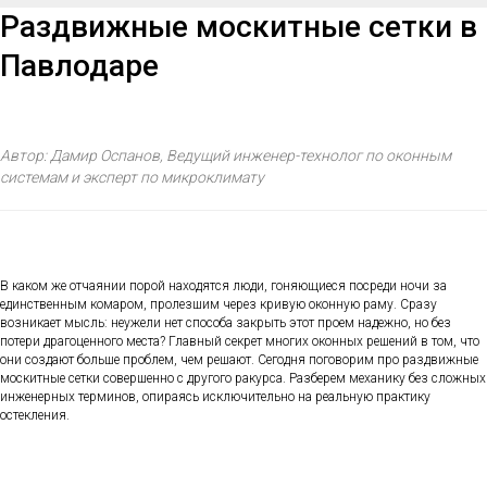
Раздвижные москитные сетки в
Павлодаре
Автор: Дамир Оспанов, Ведущий инженер-технолог по оконным
системам и эксперт по микроклимату
В каком же отчаянии порой находятся люди, гоняющиеся посреди ночи за
единственным комаром, пролезшим через кривую оконную раму. Сразу
возникает мысль: неужели нет способа закрыть этот проем надежно, но без
потери драгоценного места? Главный секрет многих оконных решений в том, что
они создают больше проблем, чем решают. Сегодня поговорим про раздвижные
москитные сетки совершенно с другого ракурса. Разберем механику без сложных
инженерных терминов, опираясь исключительно на реальную практику
остекления.