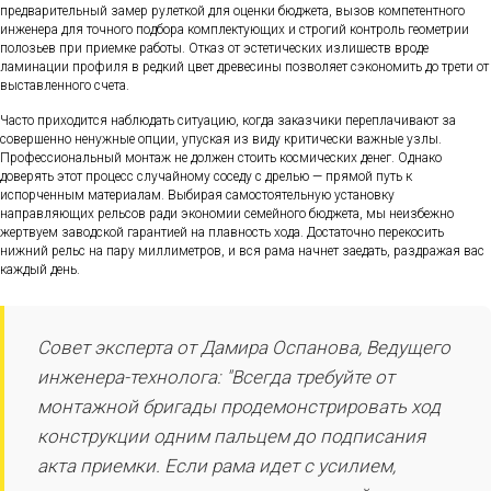
предварительный замер рулеткой для оценки бюджета, вызов компетентного
инженера для точного подбора комплектующих и строгий контроль геометрии
полозьев при приемке работы. Отказ от эстетических излишеств вроде
ламинации профиля в редкий цвет древесины позволяет сэкономить до трети от
выставленного счета.
Часто приходится наблюдать ситуацию, когда заказчики переплачивают за
совершенно ненужные опции, упуская из виду критически важные узлы.
Профессиональный монтаж не должен стоить космических денег. Однако
доверять этот процесс случайному соседу с дрелью — прямой путь к
испорченным материалам. Выбирая самостоятельную установку
направляющих рельсов ради экономии семейного бюджета, мы неизбежно
жертвуем заводской гарантией на плавность хода. Достаточно перекосить
нижний рельс на пару миллиметров, и вся рама начнет заедать, раздражая вас
каждый день.
Совет эксперта от Дамира Оспанова, Ведущего
инженера-технолога: "Всегда требуйте от
монтажной бригады продемонстрировать ход
конструкции одним пальцем до подписания
акта приемки. Если рама идет с усилием,