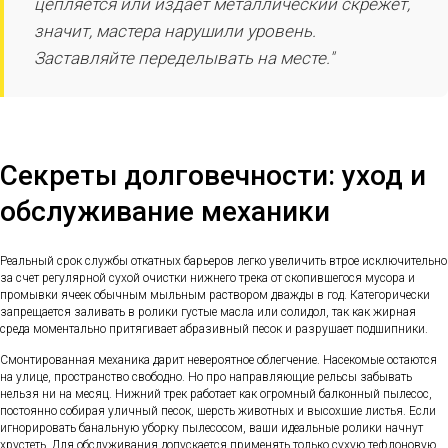
цепляется или издает металлический скрежет,
значит, мастера нарушили уровень.
Заставляйте переделывать на месте."
Секреты долговечности: уход и
обслуживание механики
Реальный срок службы откатных барьеров легко увеличить втрое исключительно
за счет регулярной сухой очистки нижнего трека от скопившегося мусора и
промывки ячеек обычным мыльным раствором дважды в год. Категорически
запрещается заливать в ролики густые масла или солидол, так как жирная
среда моментально притягивает абразивный песок и разрушает подшипники.
Смонтированная механика дарит невероятное облегчение. Насекомые остаются
на улице, пространство свободно. Но про направляющие рельсы забывать
нельзя ни на месяц. Нижний трек работает как огромный балконный пылесос,
постоянно собирая уличный песок, шерсть животных и высохшие листья. Если
игнорировать банальную уборку пылесосом, ваши идеальные ролики начнут
хрустеть. Для обслуживания допускается применять только сухую тефлоновую