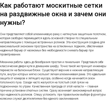
Как работают москитные сетки
на раздвижные окна и зачем они
нужны?
Они представляют собой алюминиевую раму с натянутым защитным полотном,
которая свободно перемещается вдоль основной створки по специальным
направляющим с помощью встроенных роликов. Эта конструкция создана для
максимальной экономии пространства на остекленных лоджиях, обеспечивая
надежный барьер от насекомых без необходимости снимать барьер при
проветривании.
Механика работы здесь до безобразия простая и гениальная. Представьте себе
классические двери-купе в домашнем шкафу. Точно такой же принцип инженеры
перенесли на балконные блоки. Существуют верхние и нижние направляющие
пути, внутри которых мягко скользит легкая алюминиевая рама. Это идеальная
защита от комаров и летящего мусора, особенно когда начинается сезон
тополиного пуха. Соседи часто жалуются на толстый слой грязи на
подоконниках по утрам. Качественная преграда от этой напасти — главная
причина установки откатных систем. Сразу возникает закономерный вопрос
про надежность роликов. Спешу успокоить: при правильном выборе фурнитуры
колесики служат десятилетиями без единого заклинивания.