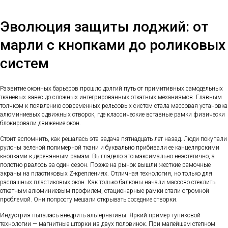
Эволюция защиты лоджий: от
марли с кнопками до роликовых
систем
Развитие оконных барьеров прошло долгий путь от примитивных самодельных
тканевых завес до сложных интегрированных откатных механизмов. Главным
толчком к появлению современных рельсовых систем стала массовая установка
алюминиевых сдвижных створок, где классические вставные рамки физически
блокировали движение окон.
Стоит вспомнить, как решалась эта задача пятнадцать лет назад. Люди покупали
рулоны зеленой полимерной ткани и буквально прибивали ее канцелярскими
кнопками к деревянным рамам. Выглядело это максимально неэстетично, а
полотно рвалось за один сезон. Позже на рынок вышли жесткие рамочные
экраны на пластиковых Z-креплениях. Отличная технология, но только для
распашных пластиковых окон. Как только балконы начали массово стеклить
откатным алюминиевым профилем, стационарные рамки стали огромной
проблемой. Они попросту мешали открывать соседние створки.
Индустрия пыталась внедрить альтернативы. Яркий пример тупиковой
технологии — магнитные шторки из двух половинок. При малейшем степном