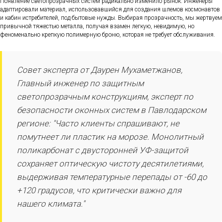
Появление светопрозрачных систем радикально изменило рынок. Инженеры
адаптировали материал, использовавшийся для создания шлемов космонавтов
и кабин истребителей, под бытовые нужды. Выбирая прозрачность, мы жертвуем
привычной тяжестью металла, получая взамен легкую, невидимую, но
феноменально крепкую полимерную броню, которая не требует обслуживания.
Совет эксперта от Даурен Мухаметжанов,
Главный инженер по защитным
светопрозрачным конструкциям, эксперт по
безопасности оконных систем в Павлодарском
регионе: "Часто клиенты спрашивают, не
помутнеет ли пластик на морозе. Монолитный
поликарбонат с двусторонней УФ-защитой
сохраняет оптическую чистоту десятилетиями,
выдерживая температурные перепады от -60 до
+120 градусов, что критически важно для
нашего климата."