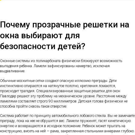
Почему прозрачные решетки на
окна выбирают для
безопасности детей?
Оконные системы из поликарбоната физически блокируют возможность
выпадения ребенка. Ламели зафиксированы намертво, исключая
выдавливание.
Обычные москитные сетки создают опасную иллюзию преграды. Дети
инстинктивно опираются на натянутое полотно, крепления ломаются,
происходит трагедия. Специализированные защитные решетки для окон
Павлодар решают эту проблему на механическом уровне. Расстояние между
ламелями составляет строго 90 миллиметров. Детская голова физически не
способна пройти сквозь такое отверстие.
Система работает по принципу автомобильного лобового стекла. Вы не замечаете
преграду, пока на нее не обрушится вес. Ламели пружинят, гасят кинетическую
энергию и возвращаются в исходное положение. Ребенок может прыгать на
конструкцию, висеть на ней — рама, закрепленная стальными анкерами глубоко