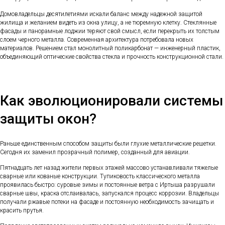
Домовладельцы десятилетиями искали баланс между надежной защитой
жилища и желанием видеть из окна улицу, а не тюремную клетку. Стеклянные
фасады и панорамные лоджии теряют свой смысл, если перекрыть их толстым
слоем черного металла. Современная архитектура потребовала новых
материалов. Решением стал монолитный поликарбонат — инженерный пластик,
объединяющий оптические свойства стекла и прочность конструкционной стали.
Как эволюционировали системы
защиты окон?
Раньше единственным способом защиты были глухие металлические решетки.
Сегодня их заменил прозрачный полимер, созданный для авиации.
Пятнадцать лет назад жители первых этажей массово устанавливали тяжелые
сварные или кованые конструкции. Тупиковость классического металла
проявилась быстро: суровые зимы и постоянные ветра с Иртыша разрушали
сварные швы, краска отслаивалась, запускался процесс коррозии. Владельцы
получали ржавые потеки на фасаде и постоянную необходимость зачищать и
красить прутья.