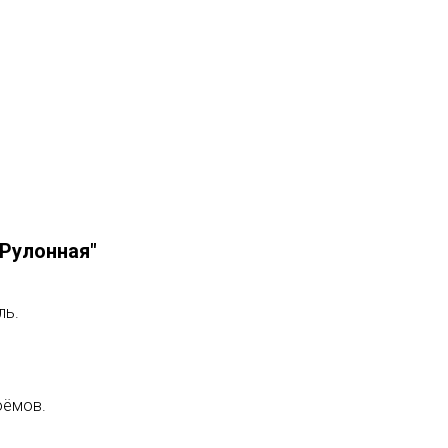
"Рулонная"
ль.
оёмов.