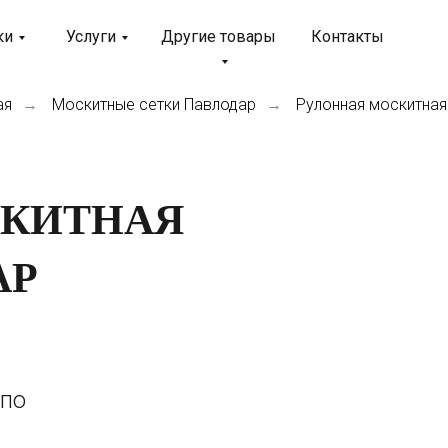
ки
Услуги
Другие товары
Контакты
ая
Москитные сетки Павлодар
Рулонная москитная
→
→
СКИТНАЯ
АР
 по