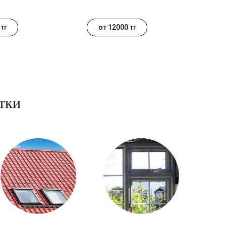
тг
от 12000 тг
тки