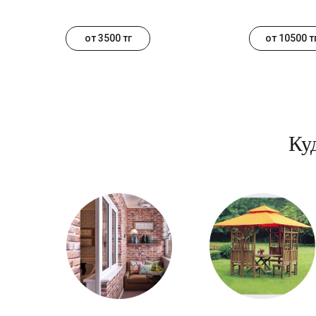
от 3500 тг
от 10500 т
Ку