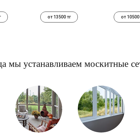
г
от 13500 тг
от 10500 
да мы устанавливаем москитные се