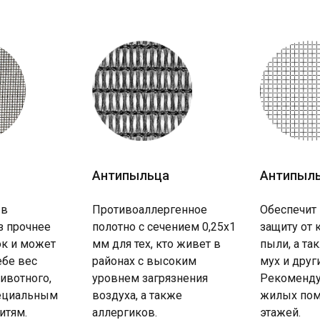
Антипыльца
Антипыл
 в
Противоаллергенное
Обеспечит
з прочнее
полотно с сечением 0,25х1
защиту от 
к и может
мм для тех, кто живет в
пыли, а та
ебе вес
районах с высоким
мух и друг
ивотного,
уровнем загрязнения
Рекоменду
пециальным
воздуха, а также
жилых пом
итям.
аллергиков.
этажей.