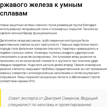
ржавого железа к умным
сплавам
Новые защитные системы сменили глухие ржавеющие прутья благодаря
использованию легированной стали и полимерных покрытий. Технологии
сделали оконный барьер функциональным.
Десятилетия назад массивные, грубо сваренные конструкции были
единственным ответом на рост преступности. Главным недостатком такого
подхода стала фатальная пожарная опасность. Квартиры превращались в
подобия стальных клеток. Инженеры пытались внедрить ударопрочные
стеклопакеты в качестве альтернативы. Эта тупиковая ветвь развития не
прижилась из-за космической стоимости и хрупкости при точечном ударе
твердым предметом. Индустрия шагнула далеко вперед. Свежие инженерные
решения элегантно закрывают проблемы предшественников за счет применения
кованых элементов с антикоррозийным напылением и систем внутреннего
открывания. Рамы сохраняют визуальную легкость и обеспечивают строгое
соответствие нормам МЧС.
Совет эксперта от Дмитрий Смирнов, Ведущий
специалист по монтажу и проектированию