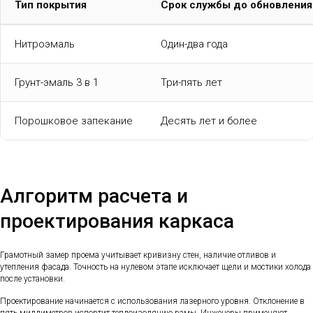
Тип покрытия
Срок службы до обновления
Нитроэмаль
Один-два года
Грунт-эмаль 3 в 1
Три-пять лет
Порошковое запекание
Десять лет и более
Алгоритм расчета и
проектирования каркаса
Грамотный замер проема учитывает кривизну стен, наличие отливов и
утепления фасада. Точность на нулевом этапе исключает щели и мостики холода
после установки.
Проектирование начинается с использования лазерного уровня. Отклонение в
пять миллиметров испортит теплоизоляцию рамы. Инженеры применяют