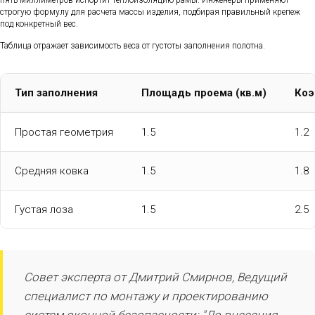
строгую формулу для расчета массы изделия, подбирая правильный крепеж
под конкретный вес.
Таблица отражает зависимость веса от густоты заполнения полотна.
Тип заполнения
Площадь проема (кв.м)
Коэ
Простая геометрия
1.5
1.2
Средняя ковка
1.5
1.8
Густая лоза
1.5
2.5
Совет эксперта от Дмитрий Смирнов, Ведущий
специалист по монтажу и проектированию
систем оконной безопасности: "До внесения