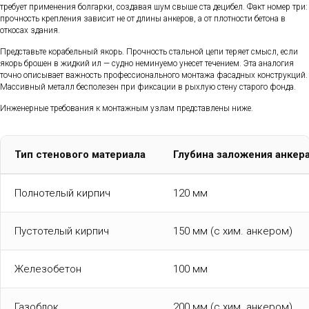
требует применения болгарки, создавая шум свыше ста децибел. Факт номер три:
прочность крепления зависит не от длины анкеров, а от плотности бетона в
откосах здания.
Представьте корабельный якорь. Прочность стальной цепи теряет смысл, если
якорь брошен в жидкий ил — судно неминуемо унесет течением. Эта аналогия
точно описывает важность профессионального монтажа фасадных конструкций.
Массивный металл бесполезен при фиксации в рыхлую стену старого фонда.
Инженерные требования к монтажным узлам представлены ниже.
Тип стенового материала
Глубина заложения анкер
Полнотелый кирпич
120 мм
Пустотелый кирпич
150 мм (с хим. анкером)
Железобетон
100 мм
Газоблок
200 мм (с хим. анкером)