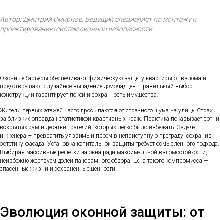
Автор: Дмитрий Смирнов, Ведущий специалист по монтажу и
проектированию систем оконной безопасности.
Оконные барьеры обеспечивают физическую защиту квартиры от взлома и
предотвращают случайное выпадение домочадцев. Правильный выбор
конструкции гарантирует покой и сохранность имущества.
Жители первых этажей часто просыпаются от странного шума на улице. Страх
за близких оправдан статистикой квартирных краж. Практика показывает сотни
вскрытых рам и десятки трагедий, которых легко было избежать. Задача
инженера — превратить уязвимый проем в неприступную преграду, сохранив
эстетику фасада. Установка капитальной защиты требует осмысленного подхода.
Выбирая массивные решетки на окна ради максимальной взломостойкости,
неизбежно жертвуем долей панорамного обзора. Цена такого компромисса —
спасенные жизни и сохраненные ценности.
Эволюция оконной защиты: от