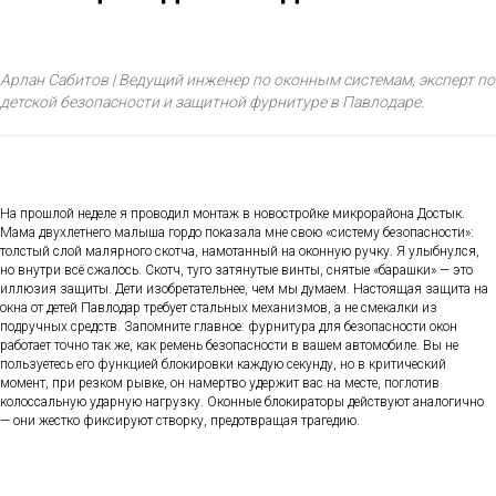
Арлан Сабитов | Ведущий инженер по оконным системам, эксперт по
детской безопасности и защитной фурнитуре в Павлодаре.
На прошлой неделе я проводил монтаж в новостройке микрорайона Достык.
Мама двухлетнего малыша гордо показала мне свою «систему безопасности»:
толстый слой малярного скотча, намотанный на оконную ручку. Я улыбнулся,
но внутри всё сжалось. Скотч, туго затянутые винты, снятые «барашки» — это
иллюзия защиты. Дети изобретательнее, чем мы думаем. Настоящая защита на
окна от детей Павлодар требует стальных механизмов, а не смекалки из
подручных средств. Запомните главное: фурнитура для безопасности окон
работает точно так же, как ремень безопасности в вашем автомобиле. Вы не
пользуетесь его функцией блокировки каждую секунду, но в критический
момент, при резком рывке, он намертво удержит вас на месте, поглотив
колоссальную ударную нагрузку. Оконные блокираторы действуют аналогично
— они жестко фиксируют створку, предотвращая трагедию.