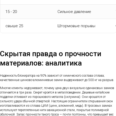
15 - 20
Сильное давление
свыше 25
Штормовые порывы
Скрытая правда о прочности
материалов: аналитика
Надежность блокиратора на 90% зависит от химического состава сплава;
качественные цинково-алюминиевые замки выдерживают до 500 кг на разрыв.
Многие клиенты недоумевают, почему цена двух визуально одинаковых замков
отличается в три раза. Секрет кроется в металловедении. Дешевые китайские
подделки отливают из порошкового металла (силумина). Они крошатся от
сильного удара обычной отверткой. Настоящие ограничители открывания окон
изготавливаются из сплава ЦАМ (цинк, алюминий, медь). В тросовых замках
используют переплетенные нити авиационной стали, покрытые полимерной
оболочкой. Запас прочности такого троса — почти полтонны, что превышает вес