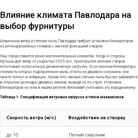
Влияние климата Павлодара на
выбор фурнитуры
Шквальные ветра и степная пыль Павлодара требуют установки блокираторов
из антикоррозийных сплавов с жесткой фиксацией створки.
Наш город славится резко континентальным климатом. Когда со стороны
Иртыша дует ветер со скоростью 20-25 м/с, приоткрытая оконная створка
испытывает колоссальную динамическую нагрузку. Если оконные блокираторы
стоимость которых подозрительно мала, отлиты из дешевого силумина, они
просто лопнут от вибрации. Кроме того, мелкая степная пыль быстро забивается
в открытые цилиндры дешевых замков, выводя их из строя. Установка
блокираторов на окна в нашем регионе обязывает учитывать эту аэродинамику.
Таблица 1: Спецификация ветровых нагрузок и типов механизмов
Скорость ветра (м/с)
Воздействие на створку
до 10
Легкий сквозняк