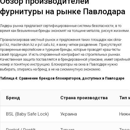
Обзор производителей
фурнитуры на рынке Павлодара
Лидеры рынка предлагают сертифицированные системы безопасности, в то
время как безымянные бренды экономят на толщине металла, рискуя жизнями.
Проанализировав местный рынок и предложения таких площадок как okna-
pvl.kz, master-okon.kz и pvl.satu.kz, я вижу четкое разделение. Присутствуют
проверенные европейские и турецкие бренды, которые проводят краш-тесты
своей продукции. И есть откровенный контрафакт на строительных рынках.
Качественная защита поставляется в брендированной упаковке, имеет серийный
номер и понятную инструкцию. Блокираторы на окна в Павлодаре нужно
выбирать, опираясь на бренд, а не на сиюминутную экономию.
Таблица 4: Сравнение брендов блокираторов, доступных в Павлодаре
Бренд
Страна производства
Тип 
BSL (Baby Safe Lock)
Украина
Нижн