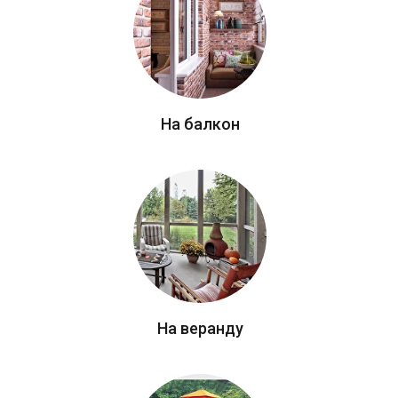
На балкон
На веранду